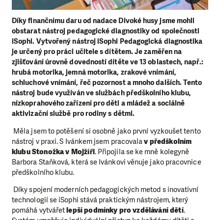
Díky finančnímu daru od nadace Divoké husy jsme mohli
obstarat nástroj pedagogické diagnostiky od společnosti
iSophi. Vytvořený nástroj iSophi Pedagogická diagnostika
je určený pro práci učitele s dítětem. Je zaměřen na
zjišťování úrovně dovedností dítěte ve 13 oblastech, např.:
hrubá motorika, jemná motorika, zrakové vnímání,
schluchové vnímání, řeč pozornost a mnoho dalších. Tento
nástroj bude využíván ve službách předškolního klubu,
nízkoprahového zařízení pro děti a mládež a sociálně
aktivizační službě pro rodiny s dětmi.
Měla jsem to potěšení si osobně jako první vyzkoušet tento
nástroj v praxi. S Ivánkem jsem pracovala
v předškolním
klubu Stonožka v Mojžíři
. Připojila se ke mně kolegyně
Barbora Staňková, která se Ivánkovi věnuje jako pracovnice
předškolního klubu.
Díky spojení moderních pedagogických metod s inovativní
technologií se iSophi stává praktickým nástrojem, který
pomáhá vytvářet
lepší podmínky pro vzdělávání dětí
.