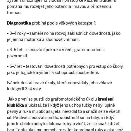
Systém umožňuje individuální přístup ke každému dítěti a
pomáhá mu rozvíjet jeho potenciál hravou a přirozenou
formou.
Diagnostika
probíhá podle věkových kategorií:
• 3–4 roky – zaměřeno na rozvoj základních dovedností, jako
je jemná motorika a sluchové vnímání.
• 4–5 let – sledování pokroku v řeči, grafomotorice a
pozornosti.
• 5–7 let – testování dovedností potřebných pro vstup do školy,
jako je logické myšlení a schopnost soustředění.
Ivánek dostal hravé úkoly, které odpovídaly jeho věkové
kategorii 3–4 roky.
Jako první se pustil do grafomotorického úkolu
kreslení
klubíčka
a ukázal, že i když jeho uchop tužky nebyl úplně
pevný a ruka mu občas ujela, nevzdal to a snažil se ze všech
sil. Pečlivě sledoval spirálu, soustředil se na tahy, a i když
jeho klubíčko nebylo dokonalé, bylo vidět, že se snažil držet
tvar. Tento úkol mu pomohl rozvíjet koordinaci ruky a oka, což