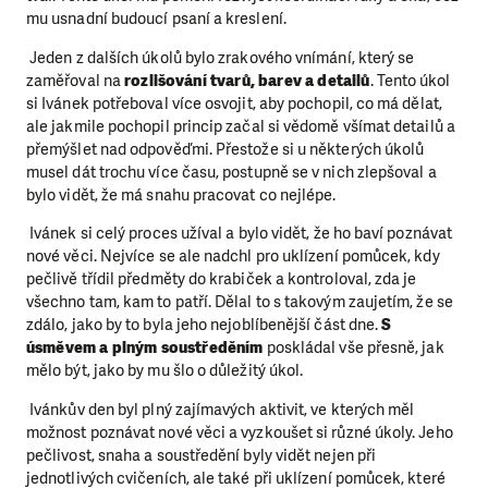
mu usnadní budoucí psaní a kreslení.
Jeden z dalších úkolů bylo zrakového vnímání, který se
zaměřoval na
rozlišování tvarů, barev a detailů
. Tento úkol
si Ivánek potřeboval více osvojit, aby pochopil, co má dělat,
ale jakmile pochopil princip začal si vědomě všímat detailů a
přemýšlet nad odpověďmi. Přestože si u některých úkolů
musel dát trochu více času, postupně se v nich zlepšoval a
bylo vidět, že má snahu pracovat co nejlépe.
Ivánek si celý proces užíval a bylo vidět, že ho baví poznávat
nové věci. Nejvíce se ale nadchl pro uklízení pomůcek, kdy
pečlivě třídil předměty do krabiček a kontroloval, zda je
všechno tam, kam to patří. Dělal to s takovým zaujetím, že se
zdálo, jako by to byla jeho nejoblíbenější část dne.
S
úsměvem a plným soustředěním
poskládal vše přesně, jak
mělo být, jako by mu šlo o důležitý úkol.
Ivánkův den byl plný zajímavých aktivit, ve kterých měl
možnost poznávat nové věci a vyzkoušet si různé úkoly. Jeho
pečlivost, snaha a soustředění byly vidět nejen při
jednotlivých cvičeních, ale také při uklízení pomůcek, které