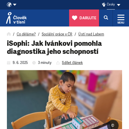
Česky
DARUJTE
MENU
Přeskočit na obsah
Co děláme?
Sociální práce v ČR
Ústí nad Labem
iSophi: Jak Ivánkovi pomohla
diagnostika jeho schopností
9. 6. 2025
3 minuty
Sdílet článek
©