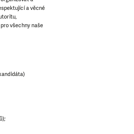
espektující a věcné
toritu,
ě pro všechny naše
 kandidáta)
ů);