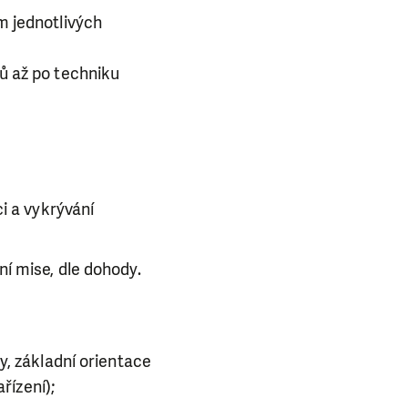
m jednotlivých
ků až po techniku
i a vykrývání
í mise, dle dohody.
y, základní orientace
řízení);