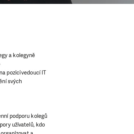
legy a kolegyně
o
a pozici vedoucí IT
ění svých
enní podporu kolegů
pory uživatelů, kdo
 organizovat a