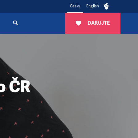
Česky
English
DARUJTE
o ČR