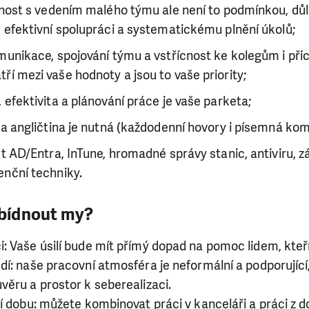
enost s vedením malého týmu ale není to podmínkou, důle
 efektivní spolupráci a systematickému plnění úkolů;
munikace, spojování týmu a vstřícnost ke kolegům i při
í mezi vaše hodnoty a jsou to vaše priority;
 efektivita a plánování práce je vaše parketa;
 a angličtina je nutná (každodenní hovory i písemná ko
st AD/Entra, InTune, hromadné správy stanic, antiviru, 
enční techniky.
bídnout my?
: Vaše úsilí bude mít přímý dopad na pomoc lidem, kteří
dí: naše pracovní atmosféra je neformální a podporující
věru a prostor k seberealizaci.
ní dobu: můžete kombinovat práci v kanceláři a práci z