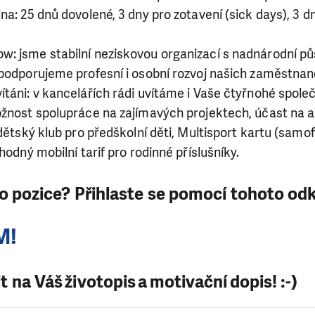
lna: 25 dnů dovolené, 3 dny pro zotavení (sick days), 3 d
w: jsme stabilní neziskovou organizací s nadnárodní p
: podporujeme profesní i osobní rozvoj našich zaměstna
ítáni: v kancelářích rádi uvítáme i Vaše čtyřnohé spol
ožnost spolupráce na zajímavých projektech, účast na ak
 dětský klub pro předškolní děti, Multisport kartu (samo
ýhodný mobilní tarif pro rodinné příslušníky.
to pozice? Přihlaste se pomocí tohoto od
M!
 na Váš životopis a motivační dopis! :-)