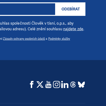
ODEBÍRAT
hlas společnosti Člověk v tísni, o.p.s., aby
ilovou adresu). Celé znění souhlasu
najdete zde
.
 ni
Zásady ochrany osobních údajů
a
Podmínky služby