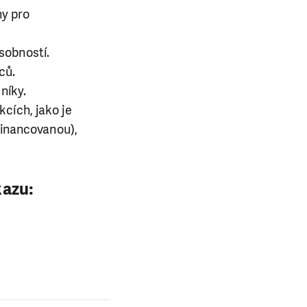
ny pro
ůsobností.
nců.
ečníky.
cích, jako je
financovanou),
kazu: