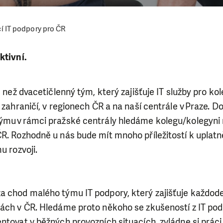
í IT podpory pro ČR
ktivní.
e než dvacetičlenný tým, který zajišťuje IT služby pro ko
 zahraničí, v regionech ČR a na naší centrále v Praze. D
ýmu v rámci pražské centrály hledáme kolegu/kolegyni n
R. Rozhodně u nás bude mít mnoho příležitostí k uplatn
mu rozvoji.
a chod malého týmu IT podpory, který zajišťuje každod
kách v ČR. Hledáme proto někoho se zkušeností z IT pod
ntovat v běžných provozních situacích, zvládne si práci