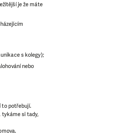
žitější je že máte
cházejícím
munikace s kolegy);
zálohování nebo
 to potřebují.
, tykáme si tady,
 domova.