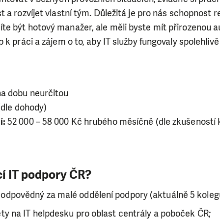
 a rozvíjet vlastní tým. Důležitá je pro nás schopnost r
e být hotový manažer, ale měli byste mít přirozenou au
 k práci a zájem o to, aby IT služby fungovaly spolehliv
a dobu neurčitou
(dle dohody)
í:
52 000 – 58 000 Kč hrubého měsíčně (dle zkušeností
cí IT podpory ČR?
 odpovědný za malé oddělení podpory (aktuálně 5 koleg
ety na IT helpdesku pro oblast centrály a poboček ČR;