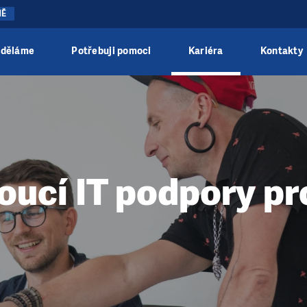
NĚ
 děláme
Potřebuji pomoci
Kariéra
Kontakty
oucí IT podpory pr