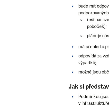
bude mít odpov
podporovaných o
řeší nasaze
poboček);
plánuje ná
má přehled o pr
odpovídá za vzd
výpadků;
možné jsou obč
Jak si předsta
Podmínkou jsou 
v infrastruktuř