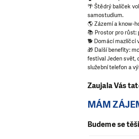
🌴 Štědrý balíček vo
samostudium.
🌎 Zázemí a know-ho
📚 Prostor pro růst
🐕 Domácí mazlíčci v
🎁 Další benefity: m
festival Jeden svět,
služební telefon a v
Zaujala Vás ta
MÁM ZÁJE
Budeme se těšit