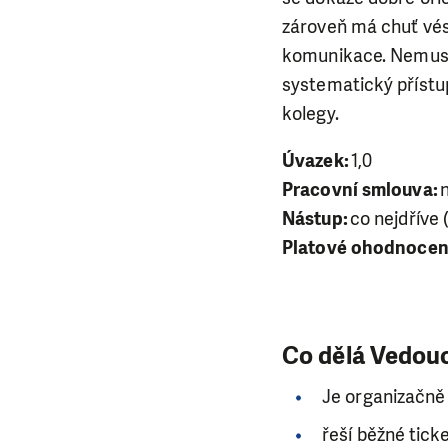
zároveň má chuť vést
komunikace. Nemusít
systematický přístup
kolegy.
Úvazek:
1,0
Pracovní smlouva:
n
Nástup:
co nejdříve 
Platové ohodnocen
Co dělá Vedou
Je organizačně
řeší běžné tick