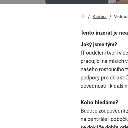
Kariéra
Vedouc
Tento inzerát je nea
Jaký jsme tým?
IT oddělení tvoří víc
pracující na misích v
našeho rostoucího t
podpory pro oblast Č
dovedností i k další
Koho hledáme?
Budete zodpovědní z
na centrále i poboč
se dokáže dobře orie