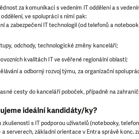
ědnost za komunikaci s vedením IT oddělení a s vedení
ddělení, ve spolupráci s nimi pak:
ní a zabezpečení IT technologií (od telefonů a noteboo
stupy, odchody, technologické změny kanceláří;
ovozních kvalitách IT ve svěřené regionální oblasti;
ělávání a odborný rozvoj týmu, za organizační spoluprác
asné cesty do kanceláří poboček, případně na zahraničn
vujeme ideální kandidáty/ky?
zkušenosti s IT podporou uživatelů (notebooky, telefon
e a serverech, základní orientace v Entra správě konc. za