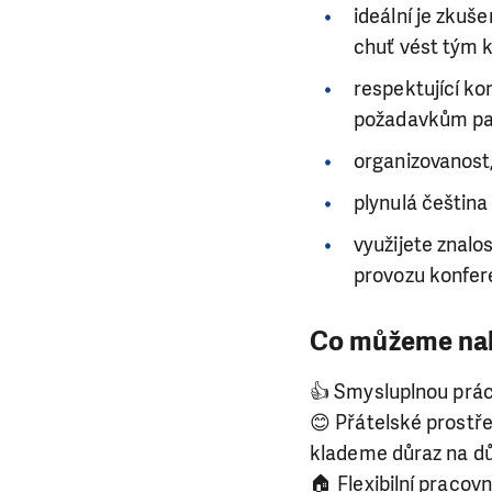
ideální je zkuš
chuť vést tým k
respektující ko
požadavkům patř
organizovanost,
plynulá čeština
využijete znalo
provozu konfer
Co můžeme na
👍 Smysluplnou práci
😊 Přátelské prostře
klademe důraz na dů
🏠 Flexibilní pracov