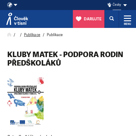
Česky
DARUJTE
MENU
Přeskočit na obsah
Publikace
Publikace
KLUBY MATEK - PODPORA RODIN
PŘEDŠKOLÁKŮ