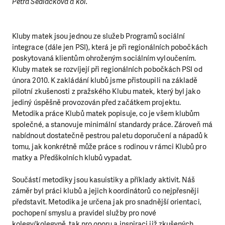
Petra Sedláčková a kol.
Kluby matek jsou jednou ze služeb Programů sociální
integrace (dále jen PSI), která je při regionálních pobočkách
poskytovaná klientům ohroženým sociálním vyloučením.
Kluby matek se rozvíjejí při regionálních pobočkách PSI od
února 2010. K zakládání klubů jsme přistoupili na základě
pilotní zkušenosti z pražského Klubu matek, který byl jako
jediný úspěšně provozován před začátkem projektu.
Metodika práce Klubů matek popisuje, co je všem klubům
společné, a stanovuje minimální standardy práce. Zároveň má
nabídnout dostatečně pestrou paletu doporučení a nápadů k
tomu, jak konkrétně může práce s rodinou v rámci Klubů pro
matky a Předškolních klubů vypadat.
Součástí metodiky jsou kasuistiky a příklady aktivit. Náš
záměr byl práci klubů a jejich koordinátorů co nejpřesněji
představit. Metodika je určena jak pro snadnější orientaci,
pochopení smyslu a pravidel služby pro nové
kolegy/kolegyně, tak pro oporu a inspiraci již zkušených