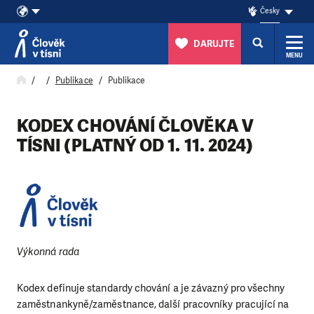
Česky
DARUJTE
MENU
Přeskočit na obsah
Publikace
Publikace
KODEX CHOVÁNÍ ČLOVĚKA V
TÍSNI (PLATNÝ OD 1. 11. 2024)
Výkonná rada
Kodex definuje standardy chování a je závazný pro všechny
zaměstnankyně/zaměstnance, další pracovníky pracující na