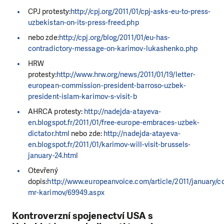
CPJ protesty:
http://cpj.org/2011/01/cpj-asks-eu-to-press-
uzbekistan-on-its-press-freed.php
nebo zde:
http://cpj.org/blog/2011/01/eu-has-
contradictory-message-on-karimov-lukashenko.php
HRW
protesty:
http://www.hrw.org/news/2011/01/19/letter-
european-commission-president-barroso-uzbek-
president-islam-karimov-s-visit-b
AHRCA protesty:
http://nadejda-atayeva-
en.blogspot.fr/2011/01/free-europe-embraces-uzbek-
dictator.html
nebo zde:
http://nadejda-atayeva-
en.blogspot.fr/2011/01/karimov-will-visit-brussels-
january-24.html
Otevřený
dopis:
http://www.europeanvoice.com/article/2011/january/co
mr-karimov/69949.aspx
Kontroverzní spojenectví USA s