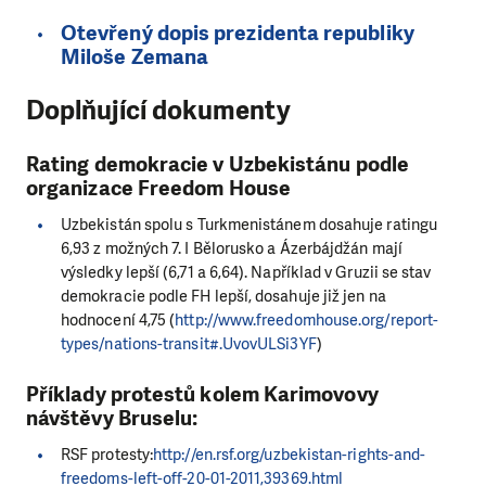
Otevřený dopis prezidenta republiky
Miloše Zemana
Doplňující dokumenty
Rating demokracie v Uzbekistánu podle
organizace Freedom House
Uzbekistán spolu s Turkmenistánem dosahuje ratingu
6,93 z možných 7. I Bělorusko a Ázerbájdžán mají
výsledky lepší (6,71 a 6,64). Například v Gruzii se stav
demokracie podle FH lepší, dosahuje již jen na
hodnocení 4,75 (
http://www.freedomhouse.org/report-
types/nations-transit#.UvovULSi3YF
)
Příklady protestů kolem Karimovovy
návštěvy Bruselu:
RSF protesty:
http://en.rsf.org/uzbekistan-rights-and-
freedoms-left-off-20-01-2011,39369.html