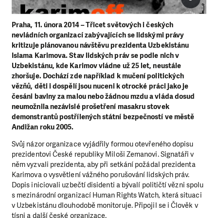
Praha, 11. února 2014 – Třicet světových i českých
nevládních organizací zabývajících se lidskými právy
kritizuje plánovanou návštěvu prezidenta Uzbekistánu
Islama Karimova. Stav lidských práv se podle nich v
Uzbekistánu, kde Karimov vládne už 25 let, neustále
zhoršuje. Dochází zde například k mučení politických
vězňů, děti i dospělí jsou nuceni k otrocké práci jako je
česáni bavlny za malou nebo žádnou mzdu a vláda dosud
neumožnila nezávislé prošetření masakru stovek
demonstrantů postřílených státní bezpečností ve městě
Andižan roku 2005.
Svůj názor organizace vyjádřily formou otevřeného dopisu
prezidentovi České republiky Miloši Zemanovi. Signatáři v
něm vyzvali prezidenta, aby při setkání požádal prezidenta
Karimova o vysvětlení vážného porušování lidských práv.
Dopis iniciovali uzbečtí disidenti a bývalí političtí vězni spolu
s mezinárodní organizací Human Rights Watch, která situaci
v Uzbekistánu dlouhodobě monitoruje. Připojil se i Člověk v
tísni a další české organizace.