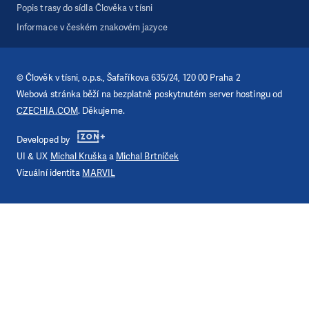
Popis trasy do sídla Člověka v tísni
Informace v českém znakovém jazyce
©
Člověk v tísni, o.p.s.
, Šafaříkova 635/24, 120 00 Praha 2
Webová stránka běží na bezplatně poskytnutém server hostingu od
CZECHIA.COM
. Děkujeme.
Developed by
UI & UX
Michal Kruška
a
Michal Brtníček
Vizuální identita
MARVIL