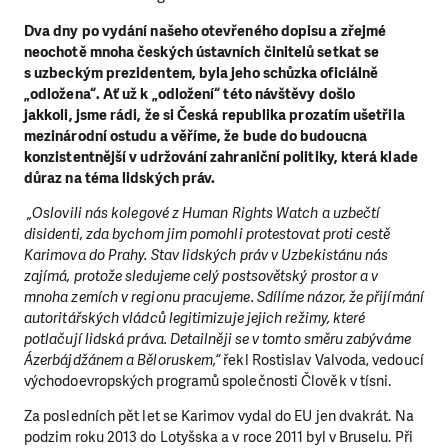
Dva dny po vydání našeho otevřeného dopisu a zřejmé
neochotě mnoha českých ústavních činitelů setkat se
s uzbeckým prezidentem, byla jeho schůzka oficiálně
„odložena“. Ať už k „odložení“ této návštěvy došlo
jakkoli, jsme rádi, že si Česká republika prozatím ušetřila
mezinárodní ostudu a věříme, že bude do budoucna
konzistentnější v udržování zahraniční politiky, která klade
důraz na téma lidských práv.
„Oslovili nás kolegové z Human Rights Watch a uzbečtí
disidenti, zda bychom jim pomohli protestovat proti cestě
Karimova do Prahy. Stav lidských práv v Uzbekistánu nás
zajímá, protože sledujeme celý postsovětský prostor a v
mnoha zemích v regionu pracujeme. Sdílíme názor, že přijímání
autoritářských vládců legitimizuje jejich režimy, které
potlačují lidská práva. Detailněji se v tomto směru zabýváme
Ázerbájdžánem a Běloruskem,“
řekl Rostislav Valvoda, vedoucí
východoevropských programů společnosti Člověk v tísni.
Za posledních pět let se Karimov vydal do EU jen dvakrát. Na
podzim roku 2013 do Lotyšska a v roce 2011 byl v Bruselu. Při