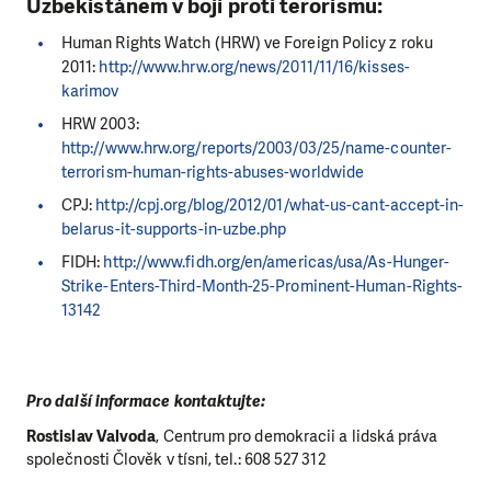
Uzbekistánem v boji proti terorismu:
Human Rights Watch (HRW) ve Foreign Policy z roku
2011:
http://www.hrw.org/news/2011/11/16/kisses-
karimov
LÍBÍ SE VÁM, CO DĚLÁME? PODP
HRW 2003:
NÁS!
http://www.hrw.org/reports/2003/03/25/name-counter-
terrorism-human-rights-abuses-worldwide
Abychom mohli pomáhat smysluplně, neobejdeme se bez Vaší 
CPJ:
http://cpj.org/blog/2012/01/what-us-cant-accept-in-
Ať už se nám rozhodnete pomoci jedním darem nebo se st
belarus-it-supports-in-uzbe.php
pravidelným dárcem Klubu přátel, Vaše dary nám umožní pomo
tam, kde je to nejvíce potřeba.
FIDH:
http://www.fidh.org/en/americas/usa/As-Hunger-
Strike-Enters-Third-Month-25-Prominent-Human-Rights-
13142
DAROVAT
DAROVAT PRAVIDELNĚ
Pro další informace kontaktujte:
Rostislav Valvoda
, Centrum pro demokracii a lidská práva
společnosti Člověk v tísni, tel.: 608 527 312