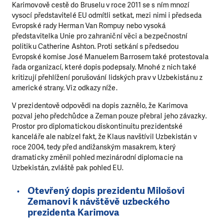
Karimovově cestě do Bruselu v roce 2011 se s ním mnozí
vysocí představitelé EU odmítli setkat, mezi nimi i předseda
Evropské rady Herman Van Rompuy nebo vysoká
představitelka Unie pro zahraniční věci a bezpečnostní
politiku Catherine Ashton. Proti setkání s předsedou
Evropské komise José Manuelem Barrosem také protestovala
řada organizací, které dopis podepsaly. Mnohé z nich také
kritizují přehlížení porušování lidských prav v Uzbekistánu z
americké strany. Viz odkazy níže.
V prezidentově odpovědi na dopis zaznělo, že Karimova
pozval jeho předchůdce a Zeman pouze přebral jeho závazky.
Prostor pro diplomatickou diskontinuitu prezidentské
kanceláře ale nabízel fakt, že Klaus navštívil Uzbekistán v
roce 2004, tedy před andižanským masakrem, který
dramaticky změnil pohled mezinárodní diplomacie na
Uzbekistán, zvláště pak pohled EU.
Otevřený dopis prezidentu Milošovi
Zemanovi k návštěvě uzbeckého
prezidenta Karimova