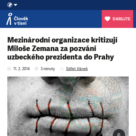
DARUJTE
Přeskočit na obsah
Mezinárodní organizace kritizují
Miloše Zemana za pozvání
uzbeckého prezidenta do Prahy
11. 2. 2014
3 minuty
Sdílet článek
©