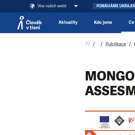
Více našich webů
POMÁHÁME UKRAJI
Aktuality
Kdo jsme
Co
Přeskočit na obsah
Publikace
MONGO
ASSESM