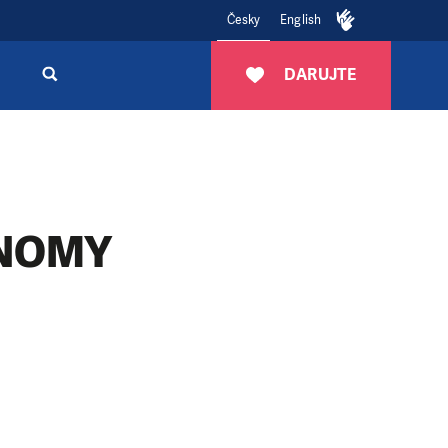
Česky
English
DARUJTE
NOMY