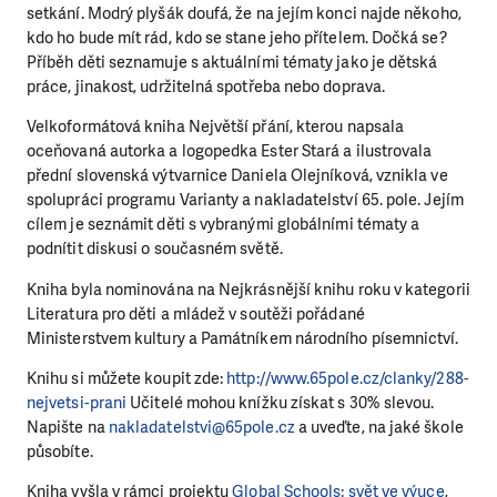
setkání. Modrý plyšák doufá, že na jejím konci najde někoho,
kdo ho bude mít rád, kdo se stane jeho přítelem. Dočká se?
Příběh děti seznamuje s aktuálními tématy jako je dětská
práce, jinakost, udržitelná spotřeba nebo doprava.
Velkoformátová kniha Největší přání, kterou napsala
oceňovaná autorka a logopedka Ester Stará a ilustrovala
přední slovenská výtvarnice Daniela Olejníková, vznikla ve
spolupráci programu Varianty a nakladatelství 65. pole. Jejím
cílem je seznámit děti s vybranými globálními tématy a
podnítit diskusi o současném světě.
Kniha byla nominována na Nejkrásnější knihu roku v kategorii
Literatura pro děti a mládež v soutěži pořádané
Ministerstvem kultury a Památníkem národního písemnictví.
Knihu si můžete koupit zde:
http://www.65pole.cz/clanky/288-
nejvetsi-prani
Učitelé mohou knížku získat s 30% slevou.
Napište na
nakladatelstvi@65pole.cz
a uveďte, na jaké škole
působíte.
Kniha vyšla v rámci projektu
Global Schools: svět ve výuce
,