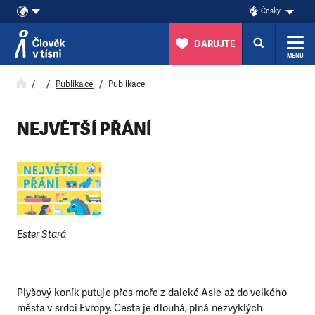
Česky
DARUJTE
MENU
Přeskočit na obsah
Publikace
Publikace
NEJVĚTŠÍ PŘÁNÍ
Ester Stará
Plyšový koník putuje přes moře z daleké Asie až do velkého
města v srdci Evropy. Cesta je dlouhá, plná nezvyklých