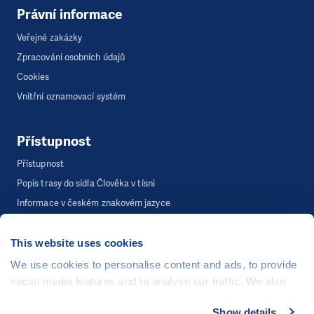
Právní informace
Veřejné zakázky
Zpracování osobních údajů
Cookies
Vnitřní oznamovací systém
Přístupnost
Přístupnost
Popis trasy do sídla Člověka v tísni
Informace v českém znakovém jazyce
This website uses cookies
©
Člověk v tísni, o.p.s.
, Šafaříkova 635/24, 120 00 Praha 2
We use cookies to personalise content and ads, to provide
Webová stránka běží na bezplatně poskytnutém server hostingu od
social media features and to analyse our traffic. We also
CZECHIA.COM
. Děkujeme.
share information about your use of our site with our social
Show details