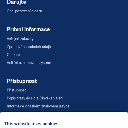
Darujte
Chci potvrzení o daru
Právní informace
Veřejné zakázky
Zpracování osobních údajů
Cookies
Vnitřní oznamovací systém
Přístupnost
Přístupnost
Popis trasy do sídla Člověka v tísni
Informace v českém znakovém jazyce
This website uses cookies
©
Člověk v tísni, o.p.s.
, Šafaříkova 635/24, 120 00 Praha 2