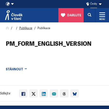
Česky
DARUJTE
MENU
Přeskočit na obsah
Publikace
Publikace
PM_FORM_ENGLISH_VERSION
STÁHNOUT
Sdílejte