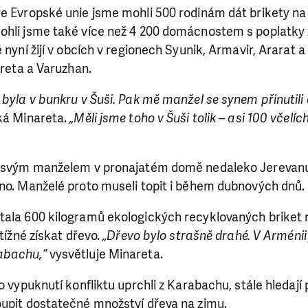
e Evropské unie jsme mohli 500 rodinám dát brikety na
ohli jsme také více než 4 200 domácnostem s poplatky 
 nyní žijí v obcích v regionech Syunik, Armavir, Ararat 
areta a Varuzhan.
 byla v bunkru v Šuši. Pak mě manžel se synem přinutili 
ká Minareta.
„Měli jsme toho v Šuši tolik – asi 100 včelí
e svým manželem v pronajatém domě nedaleko Jerevanu.
dno. Manželé proto museli topit i během dubnových dnů.
tala 600 kilogramů ekologických recyklovaných briket n
btížné získat dřevo.
„Dřevo bylo strašně drahé. V Arméni
abachu,”
vysvětluje Minareta.
o vypuknutí konfliktu uprchli z Karabachu, stále hledají p
oupit dostatečné množství dřeva na zimu.