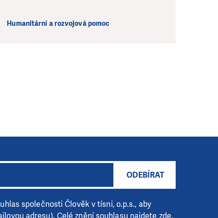
Humanitární a rozvojová pomoc
ODEBÍRAT
hlas společnosti Člověk v tísni, o.p.s., aby
ilovou adresu). Celé znění souhlasu
najdete zde
.