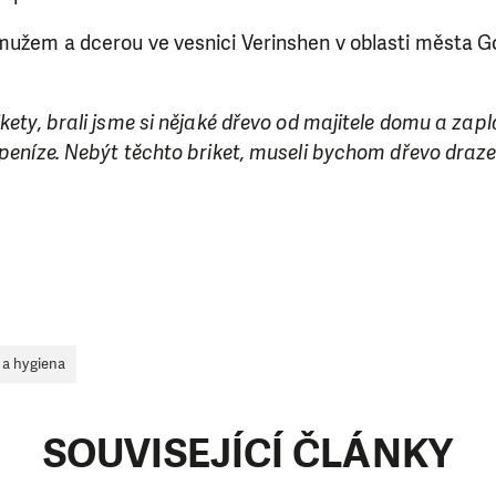
mužem a dcerou ve vesnici Verinshen v oblasti města Gor
kety, brali jsme si nějaké dřevo od majitele domu a zapla
 peníze. Nebýt těchto briket, museli bychom dřevo draz
SE VÁM, CO DĚLÁME? PODPOŘT
 a hygiena
 pomáhat smysluplně, neobejdeme se bez Vaší podpory
i jedním darem nebo se stanete pravidelným dárcem K
SOUVISEJÍCÍ ČLÁNKY
ry nám umožní pomoci vždy tam, kde je to nejvíce potře