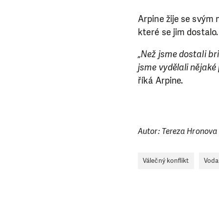
Arpine žije se svým 
které se jim dostalo.
„Než jsme dostali bri
jsme vydělali nějaké
říká Arpine.
Autor: Tereza Hronova
LÍBÍ 
Válečný konflikt
Voda
Abychom mohli
rozhodnete pomoc
da