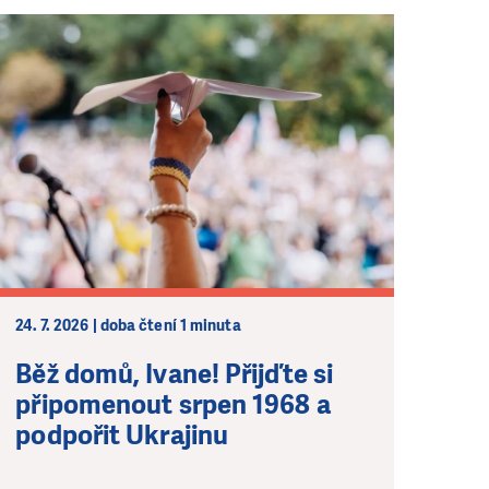
24. 7. 2026 | doba čtení 1 minuta
Běž domů, Ivane! Přijďte si
připomenout srpen 1968 a
podpořit Ukrajinu