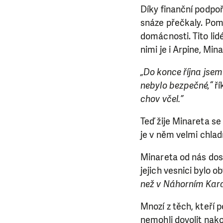
Díky finanční podpoř
snáze přečkaly. Pom
domácnosti. Tito lidé
nimi je i Arpine, Min
„Do konce října jsem
nebylo bezpečné,“
ří
chov včel.”
Teď žije Minareta s
je v něm velmi chla
Minareta od nás dos
jejich vesnici bylo o
než v Náhorním Kar
Mnozí z těch, kteří p
nemohli dovolit nak