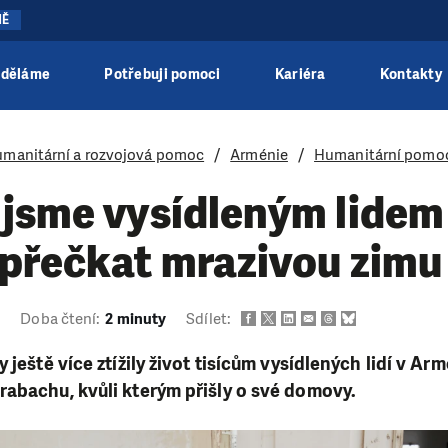
NĚ
 děláme
Potřebuji pomoci
Kariéra
Kontakty
manitární a rozvojová pomoc
Arménie
Humanitární pomo
jsme vysídleným lidem
 přečkat mrazivou zimu
1
Doba čtení:
2 minuty
Sdílet:
 ještě více ztížily život tisícům vysídlených lidí v Ar
abachu, kvůli kterým přišly o své domovy.