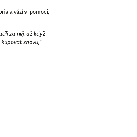
is a váží si pomoci,
tili za něj, až když
e kupovat znovu,”
E NÁS!
. Ať už se nám
lubu přátel, Vaše
ba.