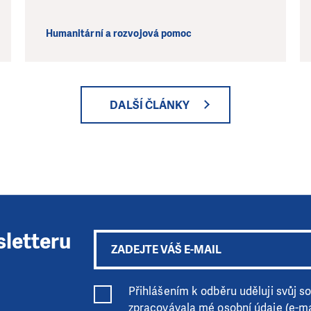
Humanitární a rozvojová pomoc
DALŠÍ ČLÁNKY
sletteru
Přihlášením k odběru uděluji svůj sou
zpracovávala mé osobní údaje (e-ma