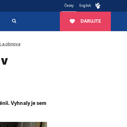
Česky
English
DARUJTE
c a obnova
 v
ménii. Vyhnaly je sem