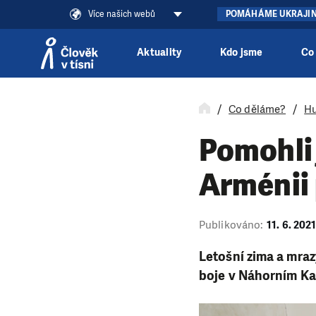
Více našich webů
POMÁHÁME UKRAJI
Aktuality
Kdo jsme
Co
Přeskočit na obsah
Co děláme?
Hu
Pomohli 
Arménii
Publikováno:
11. 6. 202
Letošní zima a mrazy
boje v Náhorním Kar