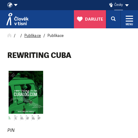
Česky
DARUJTE
MENU
Přeskočit na obsah
Publikace
Publikace
REWRITING CUBA
PIN