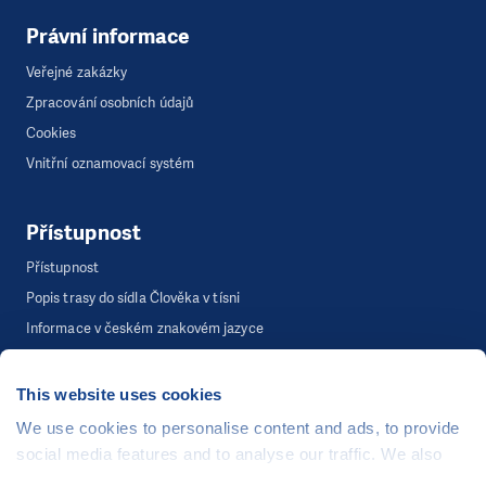
Právní informace
Veřejné zakázky
Zpracování osobních údajů
Cookies
Vnitřní oznamovací systém
Přístupnost
Přístupnost
Popis trasy do sídla Člověka v tísni
Informace v českém znakovém jazyce
This website uses cookies
©
Člověk v tísni, o.p.s.
, Šafaříkova 635/24, 120 00 Praha 2
We use cookies to personalise content and ads, to provide
Webová stránka běží na bezplatně poskytnutém server hostingu od
social media features and to analyse our traffic. We also
CZECHIA.COM
. Děkujeme.
share information about your use of our site with our social