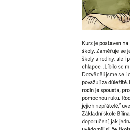
Kurz je postaven na 
školy. Zaměřuje se 
školy a rodiny, ale 
chlapce. „Líbilo se m
Dozvěděli jsme se i
považuji za důležité.
rodin je spousta, p
pomocnou ruku. Rodi
jejich nepřátelé,“ u
Základní škole Bílina
doporučení, jak jedna
uvědomili si, že škol