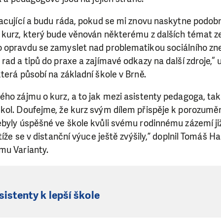
acující a budu ráda, pokud se mi znovu naskytne podobn
 kurz, který bude věnován některému z dalších témat ze
 opravdu se zamyslet nad problematikou sociálního zn
rad a tipů do praxe a zajímavé odkazy na další zdroje,“ u
terá působí na základní škole v Brně.
ho zájmu o kurz, a to jak mezi asistenty pedagoga, tak
ol. Doufejme, že kurz svým dílem přispěje k porozumění
ebyly úspěšné ve škole kvůli svému rodinnému zázemí ji
tíže se v distanční výuce ještě zvýšily,” doplnil Tomáš Ha
mu Varianty.
sistenty k lepší škole
SE VÁM, CO DĚLÁME? PODPOŘT