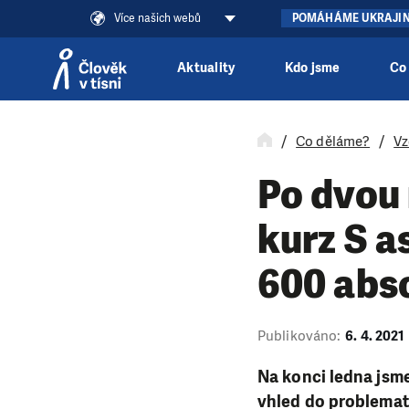
Více našich webů
POMÁHÁME UKRAJI
Aktuality
Kdo jsme
Co
Přeskočit na obsah
Co děláme?
Vz
Po dvou 
kurz S a
600 abs
Publikováno:
6. 4. 2021
Na konci ledna jsme 
vhled do problemati