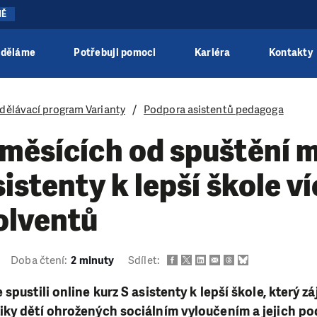
NĚ
 děláme
Potřebuji pomoci
Kariéra
Kontakty
dělávací program Varianty
Podpora asistentů pedagoga
měsících od spuštění m
sistenty k lepší škole v
olventů
Doba čtení:
2 minuty
Sdílet:
spustili online kurz S asistenty k lepší škole, který 
ky dětí ohrožených sociálním vyloučením a jejich po