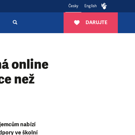
Česky
English
DARUJTE
á online
íce než
zájemcům nabízí
dpory ve školní