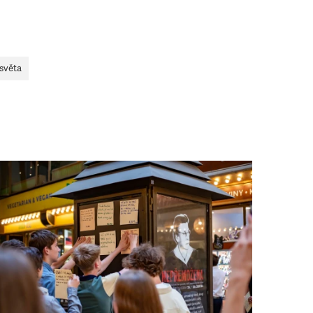
. Ať už se nám
lubu přátel, Vaše
ba.
osvěta