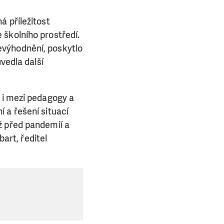
á příležitost
 školního prostředí.
evýhodnění, poskytlo
vedla další
 i mezi pedagogy a
 a řešení situací
ž před pandemií a
bart, ředitel
E NÁS!