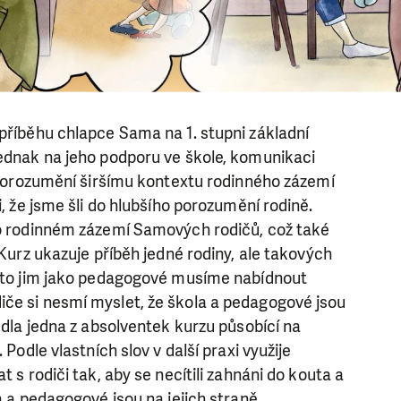
příběhu chlapce Sama na 1. stupni základní
jednak na jeho podporu ve škole, komunikaci
i porozumění širšímu kontextu rodinného zázemí
i, že jsme šli do hlubšího porozumění rodině.
 o rodinném zázemí Samových rodičů, což také
 Kurz ukazuje příběh jedné rodiny, ale takových
roto jim jako pedagogové musíme nabídnout
če si nesmí myslet, že škola a pedagogové jsou
vedla jedna z absolventek kurzu působící na
. Podle vlastních slov v další praxi využije
t s rodiči tak, aby se necítili zahnáni do kouta a
a a pedagogové jsou na jejich straně.