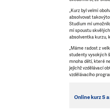
„Kurz byl velmi oboh
absolvovat takovýto
Studium mi umožnilo
mi spoustu skvělých 
absolventka kurzu, k
„Máme radost z velké
studenty vysokých šk
mnoha dětí, které n
jejichž vzdělávací ob
vzdělávacího progra
Online kurz S a
LÍBÍ 