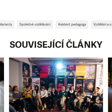
 pomáhat smysluplně, neobejdeme se bez Vaší podpory
i jedním darem nebo se stanete pravidelným dárcem K
ry nám umožní pomoci vždy tam, kde je to nejvíce potře
Varianty
Společné vzdělávání
Asistent pedagoga
Vzdělání a 
DAROVAT
DAROVAT PRAVIDELNĚ
SOUVISEJÍCÍ ČLÁNKY