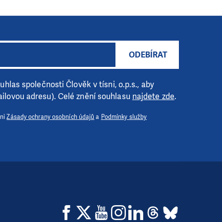
ODEBÍRAT
hlas společnosti Člověk v tísni, o.p.s., aby
ilovou adresu). Celé znění souhlasu
najdete zde
.
 ni
Zásady ochrany osobních údajů
a
Podmínky služby