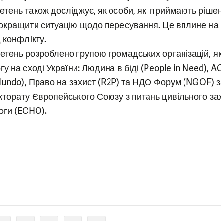
тень також досліджує, як особи, які приймають рішен
окращити ситуацію щодо пересування. Це вплине на
 конфлікту.
тень розроблено групою громадських організацій, я
у на сході України: Людина в біді (People in Need), A
 Mundo), Право на захист (R2P) та НДО Форум (NGOF) з
торату Європейського Союзу з питань цивільного зах
оги (ECHO).