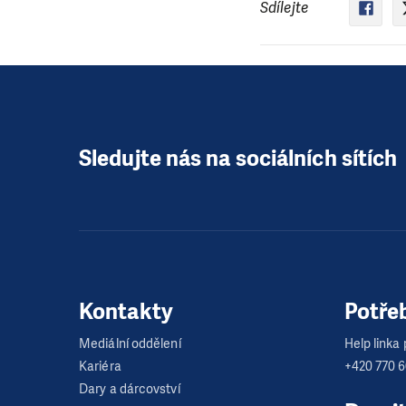
Sdílejte
Sledujte nás na sociálních sítích
Kontakty
Potře
Mediální oddělení
Help linka p
Kariéra
+420 770 
Dary a dárcovství