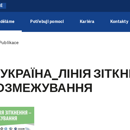
NĚ
 děláme
Potřebuji pomoci
Kariéra
Kontakty
Publikace
 УКРАЇНА_ЛІНІЯ ЗІТК
РОЗМЕЖУВАННЯ