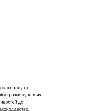
трольовану та
інією розмежування»
ливостей до
законодавство,