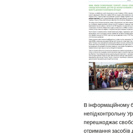
В інформаційному б
непідконтрольну Ур
перешкоджає свобо
отримання засобів 