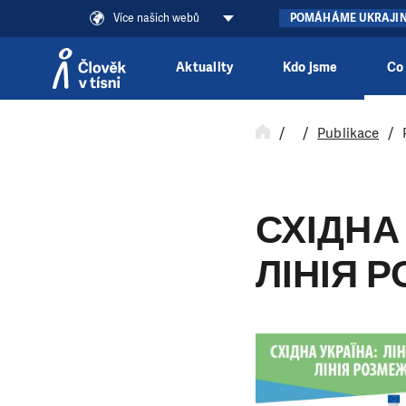
Více našich webů
POMÁHÁME UKRAJI
Aktuality
Kdo jsme
Co
Přeskočit na obsah
Publikace
СХІДНА
ЛІНІЯ 