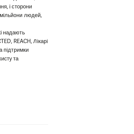
ня, і сторони
 мільйони людей,
кі надають
CTED, REACH, Лікарі
а підтримки
исту та