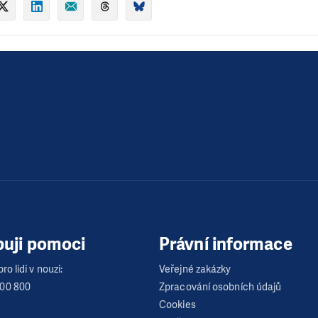
buji pomoci
Právní informace
ro lidi v nouzi:
Veřejné zakázky
600 800
Zpracování osobních údajů
Cookies