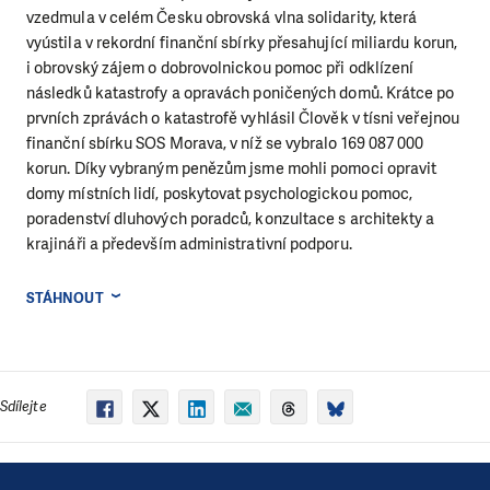
vzedmula v celém Česku obrovská vlna solidarity, která
vyústila v rekordní finanční sbírky přesahující miliardu korun,
i obrovský zájem o dobrovolnickou pomoc při odklízení
následků katastrofy a opravách poničených domů. Krátce po
prvních zprávách o katastrofě vyhlásil Člověk v tísni veřejnou
finanční sbírku SOS Morava, v níž se vybralo 169 087 000
korun. Díky vybraným penězům jsme mohli pomoci opravit
domy místních lidí, poskytovat psychologickou pomoc,
poradenství dluhových poradců, konzultace s architekty a
krajináři a především administrativní podporu.
STÁHNOUT
Sdílejte