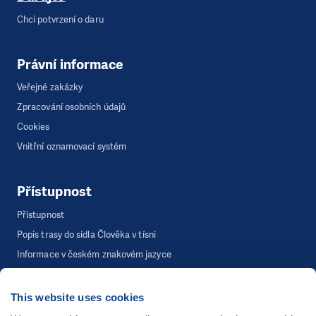
Chci potvrzení o daru
Právní informace
Veřejné zakázky
Zpracování osobních údajů
Cookies
Vnitřní oznamovací systém
Přístupnost
Přístupnost
Popis trasy do sídla Člověka v tísni
Informace v českém znakovém jazyce
This website uses cookies
©
Člověk v tísni, o.p.s.
, Šafaříkova 635/24, 120 00 Praha 2