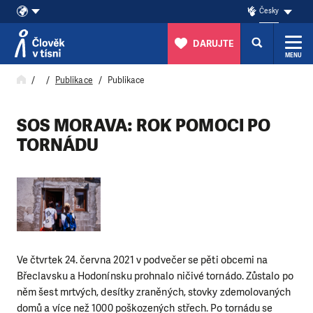
Česky
DARUJTE
MENU
Přeskočit na obsah
Publikace
Publikace
SOS MORAVA: ROK POMOCI PO
TORNÁDU
Ve čtvrtek 24. června 2021 v podvečer se pěti obcemi na
Břeclavsku a Hodonínsku prohnalo ničivé tornádo. Zůstalo po
něm šest mrtvých, desítky zraněných, stovky zdemolovaných
domů a více než 1000 poškozených střech. Po tornádu se