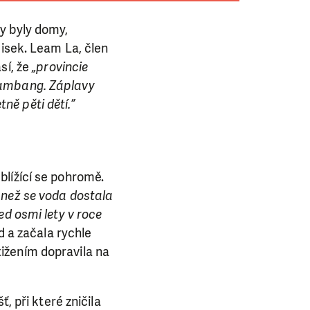
y byly domy,
disek. Leam La, člen
sí, že
„provincie
tambang. Záplavy
tně pěti dětí.”
blížící se pohromě.
 než se voda dostala
ed osmi lety v roce
d a začala rychle
ižením dopravila na
, při které zničila