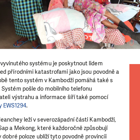
vyvinutého systému je poskytnout lidem
ed přírodními katastrofami jako jsou povodně a
 době tento systém v Kambodži pomáhá také s
 Systém pošle do mobilního telefonu
teli výstrahu a informace šíří také pomocí
ky EWS1294
.
eanchey leží v severozápadní části Kambodži,
 Sap a Mekong, které každoročně způsobují
y dobré poloze ublíží tyto povodně provincii