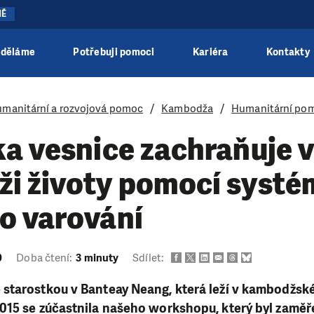
NĚ
 děláme
Potřebuji pomoci
Kariéra
Kontakty
manitární a rozvojová pomoc
Kambodža
Humanitární po
a vesnice zachraňuje v
i životy pomocí systé
o varování
0
Doba čtení:
3 minuty
Sdílet:
starostkou v Banteay Neang, která leží v kambodžské
015 se zúčastnila našeho workshopu, který byl zaměř