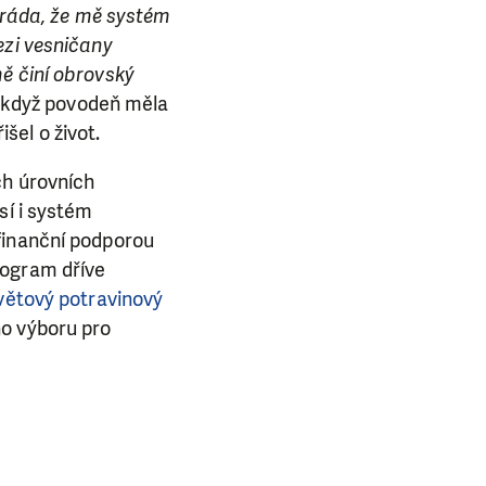
 ráda, že mě systém
ezi vesničany
ě činí obrovský
 když povodeň měla
E NÁS!
šel o život.
ch úrovních
. Ať už se nám
sí i systém
lubu přátel, Vaše
finanční podporou
ba.
rogram dříve
větový potravinový
o výboru pro