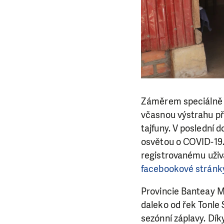
Záměrem speciálně 
včasnou výstrahu př
tajfuny. V poslední
osvětou o COVID-19.
registrovanému uživa
facebookové strán
Provincie Banteay M
daleko od řek Tonle
sezónní záplavy. Dík