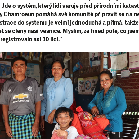
Jde o systém, který lidi varuje před přírodními kata
y Chamroeun pomáhá své komunitě připravit se na nejh
istrace do systému je velmi jednoduchá a přímá, takž
t se členy naší vesnice. Myslím, že hned poté, co jse
registrovalo asi 30 lidí.”