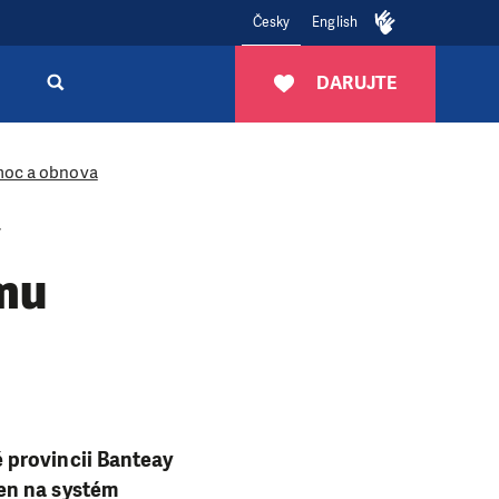
Česky
English
DARUJTE
moc a obnova
mu
 provincii Banteay
en na systém