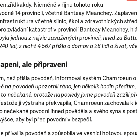
n zřídkakdy. Nicméně v říjnu tohoto roku
ovodně 14 provincií, včetně Banteay Meanchey. Zaplaven
frastruktura včetně silnic, škol a zdravotnických stře
ro zvládání katastrof v provincii Banteay Meanchey, hlá
la jednou z nejvíc zasažených provincií, hned za Bat
0 lidí, z nichž 4 567 přišlo o domov a 28 lidí o život, vče
apeni, ale připraveni
ím, než přišla povodeň, informoval systém Chamroeun o 
 na povodeň upozornil ráno, jen několik hodin předtím,
o to nečekané, protože naposledy jsme povodeň zažili př
řestože ji výstraha překvapila, Chamroeun zachovala kli
o nečekané povodni ihned pověděla a svého syna s post
ýšce, aby byl před povodní v bezpečí.
e přivalila povodeň a způsobila ve vesnici hotovou spoušť