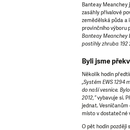
Banteay Meanchey je
zasáhly přívalové p
zemědělská půda a in
provinčního výboru p
Banteay Meanchey by
postihly zhruba 192 24
Byli jsme překv
Několik hodin předt
„Systém EWS 1294 mě
do naší vesnice. Byl
2012,”
vybavuje si. P
jednat. Vesničanům 
místo v dostatečné v
O pět hodin později s