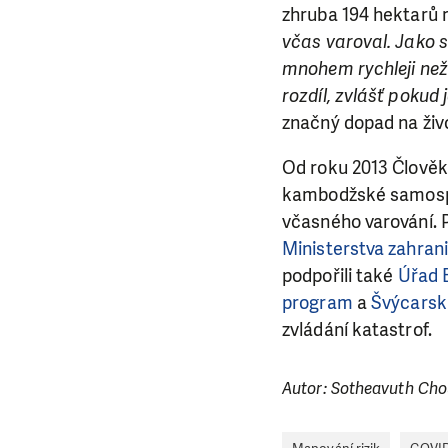
zhruba 194 hektarů r
včas varoval. Jako s
mnohem rychleji než 
rozdíl, zvlášť pokud
LÍBÍ 
značný dopad na živ
Od roku 2013 Člověk 
Abychom mohli
kambodžské samospráv
rozhodnete pomoc
včasného varování. 
da
Ministerstva zahran
podpořili také
Úřad 
program
a
Švýcarská
zvládání katastrof.
Autor: Sotheavuth Ch