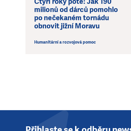
Čtyři roky poté: Jak 190
milionů od dárců pomohlo
po nečekaném tornádu
obnovit jižní Moravu
Humanitární a rozvojová pomoc
Přihlaste se k odběru new