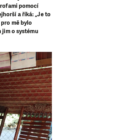
strofami pomocí
orší a říká: „Je to
e pro mě bylo
m jim o systému