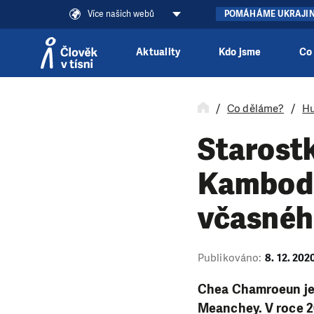
Více našich webů
POMÁHÁME UKRAJI
Aktuality
Kdo jsme
Co
Přeskočit na obsah
Co děláme?
Hu
Starostk
Kambodž
včasnéh
Publikováno:
8. 12. 202
Chea Chamroeun je 
Meanchey. V roce 2