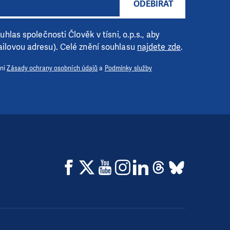
ODEBÍRAT
hlas společnosti Člověk v tísni, o.p.s., aby
ilovou adresu). Celé znění souhlasu
najdete zde
.
 ni
Zásady ochrany osobních údajů
a
Podmínky služby