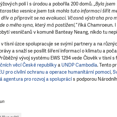
ýžových polí i s úrodou a pobořila 200 domů.
„Byla jsem
tarostka vesnice jsem tak mohla tuto informaci šířit m
dřív a připravit se na evakuaci. Včasná výstraha pro m
 jde o mého syna, který má postižení,”
říká Chamroeun. I
SE VÁM, CO DĚLÁME? PODPOŘT
obytí vesničanů v komuně Banteay Neang, nikdo tu nepři
v tísni úzce spolupracuje se svými partnery a na různý
 pomáhat smysluplně, neobejdeme se bez Vaší podpory
y a snaží se posílit šíření informací o klimatu a poča
i jedním darem nebo se stanete pravidelným dárcem K
Průběžný vývoj systému EWS 1294 vede Člověk v tísni s 
ry nám umožní pomoci vždy tam, kde je to nejvíce potře
ičních věcí České republiky
a
UNDP Cambodia
. Tento p
EU pro civilní ochranu a operace humanitární pomoci
,
S
 agentura pro rozvoj a spolupráci
s podporou Národníh
DAROVAT
DAROVAT PRAVIDELNĚ
oun