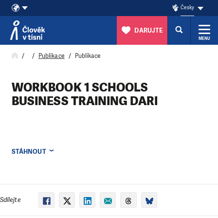
Česky
DARUJTE
MENU
Přeskočit na obsah
Publikace
Publikace
WORKBOOK 1 SCHOOLS
BUSINESS TRAINING DARI
STÁHNOUT
Sdílejte