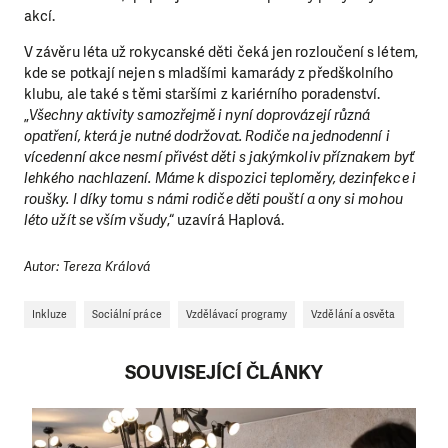
akcí.
V závěru léta už rokycanské děti čeká jen rozloučení s létem,
kde se potkají nejen s mladšími kamarády z předškolního
klubu, ale také s těmi staršími z kariérního poradenství.
„
Všechny aktivity samozřejmě i nyní doprovázejí různá
opatření, která je nutné dodržovat. Rodiče na jednodenní i
vícedenní akce nesmí přivést děti s jakýmkoliv příznakem byť
lehkého nachlazení. Máme k dispozici teploměry, dezinfekce i
roušky. I díky tomu s námi rodiče děti pouští a ony si mohou
léto užít se vším všudy
,“ uzavírá Haplová.
Autor: Tereza Králová
Inkluze
Sociální práce
Vzdělávací programy
Vzdělání a osvěta
SOUVISEJÍCÍ ČLÁNKY
LÍBÍ SE VÁM, CO DĚLÁME?
PODPOŘTE NÁS!