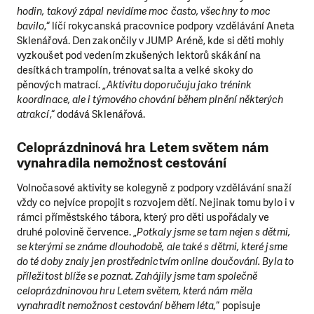
hodin, takový zápal nevidíme moc často, všechny to moc
bavilo
,“ líčí rokycanská pracovnice podpory vzdělávání Aneta
Sklenářová. Den zakončily v JUMP Aréně, kde si děti mohly
vyzkoušet pod vedením zkušených lektorů skákání na
desítkách trampolín, trénovat salta a velké skoky do
pěnových matrací. „
Aktivitu doporučuju jako trénink
koordinace, ale i týmového chování během plnění některých
atrakcí
,“ dodává Sklenářová.
Celoprázdninová hra Letem světem nám
vynahradila nemožnost cestování
Volnočasové aktivity se kolegyně z podpory vzdělávání snaží
vždy co nejvíce propojit s rozvojem dětí. Nejinak tomu bylo i v
rámci příměstského tábora, který pro děti uspořádaly ve
druhé polovině července. „
Potkaly jsme se tam nejen s dětmi,
se kterými se známe dlouhodobě, ale také s dětmi, které jsme
do té doby znaly jen prostřednictvím online doučování. Byla to
příležitost blíže se poznat. Zahájily jsme tam společně
celoprázdninovou hru Letem světem, která nám měla
vynahradit nemožnost cestování během léta,
“ popisuje