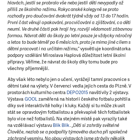
hlavách, jestli se probralo vše nebo jestli děti nevypadly až
příliš ze školního režimu. Rokycanské kolegyně se proto
rozhodly pro doučování dvakrát týdně vždy od 13 do 17 hodin.
První část věnují opakování, procvičování a zjišťování, co děti
neumí. Ve druhé části pak hrají hry, rozvíjí vědomosti zábavnou
formou. Návrat dětí do školy po letní pauze je vždycky náročný
a letos to bude téměř po 6 měsících, proto je mimo jiné cílem s
dětmi pracovat i na určitém režimu
,“ vysvětluje koordinátorka
podpory vzdělání Miroslava Haplová důležitost letní školní
přípravy. Věříme, že návrat do školy díky tomu bude pro
všechny příjemnější.
Aby však léto nebylo jen o učení, vyrážejí tamní pracovnice s
dětmi také na výlety. V červenci vedla jejich cesta do Plzně. V
prostorách kulturního centra
DEPO2015
navštívily 2 výstavy.
Výstava
GOOL
zaměřená na historii českého fotbalu pohltila
díky své interaktivitě holky i kluky. Každý si tu může zkusit
stát se opravdovým fotbalistou a překvapivě těch fotbalistek
bylo více než fotbalistů. Na stejném místě pak vyrazily také
na vzdělávací výstavu
Blik Blik
. „
Děti si zahrály světelné
Člověče, nezlob se a podpořily týmového ducha při společné
záchraně vesmíru. Na obou výstavách jsme strávily několik