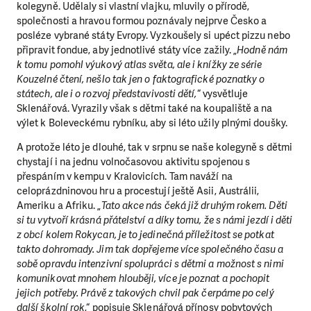
kolegyně. Udělaly si vlastní vlajku, mluvily o přírodě,
společnosti a hravou formou poznávaly nejprve Česko a
posléze vybrané státy Evropy. Vyzkoušely si upéct pizzu nebo
připravit fondue, aby jednotlivé státy více zažily. „
Hodně nám
k tomu pomohl výukový atlas světa, ale i knížky ze série
Kouzelné čtení, nešlo tak jen o faktografické poznatky o
státech, ale i o rozvoj představivosti dětí,
“ vysvětluje
Sklenářová. Vyrazily však s dětmi také na koupaliště a na
výlet k Boleveckému rybníku, aby si léto užily plnými doušky.
A protože léto je dlouhé, tak v srpnu se naše kolegyně s dětmi
chystají i na jednu volnočasovou aktivitu spojenou s
přespáním v kempu v Kralovicích. Tam naváží na
celoprázdninovou hru a procestují ještě Asii, Austrálii,
Ameriku a Afriku. „
Tato akce nás čeká již druhým rokem. Děti
si tu vytvoří krásná přátelství a díky tomu, že s námi jezdí i děti
z obcí kolem Rokycan, je to jedinečná příležitost se potkat
takto dohromady. Jim tak dopřejeme více společného času a
sobě opravdu intenzivní spolupráci s dětmi a možnost s nimi
komunikovat mnohem hlouběji, více je poznat a pochopit
jejich potřeby. Právě z takových chvil pak čerpáme po celý
další školní rok
,“ popisuje Sklenářová přínosy pobytových