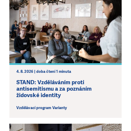
Abychom mohli pomáhat smysluplně, neobejdeme se
bez Vaší podpory. Ať už se nám rozhodnete pomoci
jedním darem nebo se stanete pravidelným dárcem
Klubu přátel, Vaše dary nám umožní pomoci vždy tam,
kde je to nejvíce potřeba.
DAROVAT
DAROVAT PRAVIDELNĚ
4. 8. 2026 | doba čtení 1 minuta
STAND: Vzděláváním proti
antisemitismu a za poznáním
židovské identity
Vzdělávací program Varianty