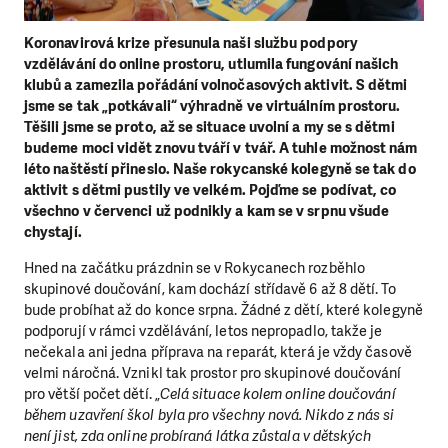
Koronavirová krize přesunula naši službu podpory
vzdělávání do online prostoru, utlumila fungování našich
klubů a zamezila pořádání volnočasových aktivit. S dětmi
jsme se tak „potkávali“ výhradně ve virtuálním prostoru.
Těšili jsme se proto, až se situace uvolní a my se s dětmi
budeme moci vidět znovu tváří v tvář. A tuhle možnost nám
léto naštěstí přineslo. Naše rokycanské kolegyně se tak do
aktivit s dětmi pustily ve velkém. Pojďme se podívat, co
všechno v červenci už podnikly a kam se v srpnu všude
chystají.
Hned na začátku prázdnin se v Rokycanech rozběhlo
skupinové doučování, kam dochází střídavě 6 až 8 dětí. To
bude probíhat až do konce srpna. Žádné z dětí, které kolegyně
podporují v rámci vzdělávání, letos nepropadlo, takže je
nečekala ani jedna příprava na reparát, která je vždy časově
velmi náročná. Vznikl tak prostor pro skupinové doučování
pro větší počet dětí. „
Celá situace kolem online doučování
během uzavření škol byla pro všechny nová. Nikdo z nás si
není jist, zda online probíraná látka zůstala v dětských