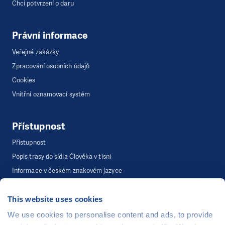
Chci potvrzení o daru
Právní informace
Veřejné zakázky
Zpracování osobních údajů
Cookies
Vnitřní oznamovací systém
Přístupnost
Přístupnost
Popis trasy do sídla Člověka v tísni
Informace v českém znakovém jazyce
This website uses cookies
©
Člověk v tísni, o.p.s.
, Šafaříkova 635/24, 120 00 Praha 2
We use cookies to personalise content and ads, to provide
Webová stránka běží na bezplatně poskytnutém server hostingu od