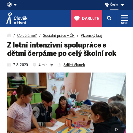
Česky
DARUJTE
MENU
Přeskočit na obsah
Co děláme?
Sociální práce v ČR
Plzeňský kraj
Z letní intenzivní spolupráce s
dětmi čerpáme po celý školní rok
7. 8. 2020
4 minuty
Sdílet článek
©