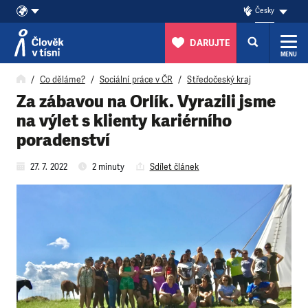
Česky
DARUJTE
MENU
Přeskočit na obsah
Co děláme?
Sociální práce v ČR
Středočeský kraj
Za zábavou na Orlík. Vyrazili jsme
na výlet s klienty kariérního
poradenství
27. 7. 2022
2 minuty
Sdílet článek