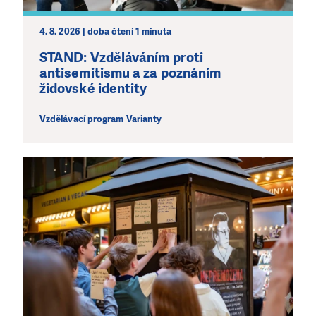
4. 8. 2026 | doba čtení 1 minuta
STAND: Vzděláváním proti
antisemitismu a za poznáním
židovské identity
Vzdělávací program Varianty
LÍBÍ SE VÁM, CO DĚLÁME?
PODPOŘTE NÁS!
Abychom mohli pomáhat smysluplně, neobejdeme se
bez Vaší podpory. Ať už se nám rozhodnete pomoci