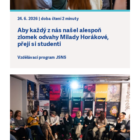
jedním darem nebo se stanete pravidelným dárcem
Klubu přátel, Vaše dary nám umožní pomoci vždy tam,
kde je to nejvíce potřeba.
24. 6. 2026 | doba čtení 2 minuty
Aby každý z nás našel alespoň
zlomek odvahy Milady Horákové,
DAROVAT
DAROVAT PRAVIDELNĚ
přejí si studenti
Vzdělávací program JSNS