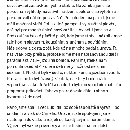
osvěžovací zastávkou rychle utekla. Na zámku jsme se
pokochali výhledy, navštívili nádvoří, společně se vyfotili a
pokračovali dál do přístaviště. Po nalodění na parník jsme
měli možnost vidět Orlík z jiné perspektivy a užít si plavbu,
což byl pro mnohé úplně nový zážitek. Vylodili jsme se v
Podskalí na hezké písčité pláži, kde jsme strávili několik moc
fajn hodin plaváním, koupáním, sluněním a povídáním.
Následovala cesta zpět, kde už na mnohé padala únava. Ta
nás však brzy přešla, protože jsme měli naplánovanou další
parádní aktivitu – jízdu na koních. Paní majitelka nám
pomohla osedlat 4 koně a děti měly možnost se s nimi
seznámit. Někteří byli v sedle, někteří koně s jezdcem vodili.
Pro většinu to byl úžasný zážitek, na který budou rádi
vzpomínat. Jako třešnička na dortu bylo po sobotním nabitém
programu grilování. Zábava pokračovala dále u ohně s
kytarou až do noci.
Ráno jsme sbalili věci, uklidili po sobě tábořiště a vyrazili po
snídani na vlak do Čimelic. Unavení, ale spokojení jsme
nastoupili do vlaku a rozjeli se každý svým směrem domů.
Výjezd byl vážně povedený a už se těšíme na ten další.