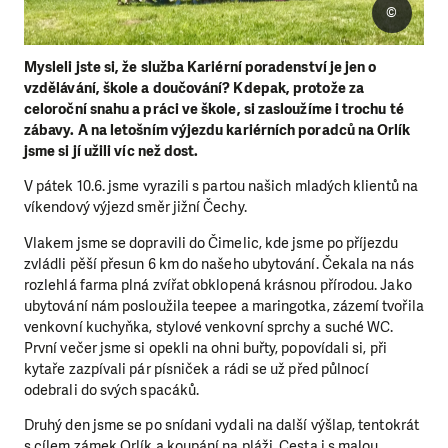
©
Mysleli jste si, že služba Kariérní poradenství je jen o
vzdělávání, škole a doučování? Kdepak, protože za
celoroční snahu a práci ve škole, si zasloužíme i trochu té
zábavy. A na letošním výjezdu kariérních poradců na Orlík
jsme si jí užili víc než dost.
V pátek 10.6. jsme vyrazili s partou našich mladých klientů na
víkendový výjezd směr jižní Čechy.
Vlakem jsme se dopravili do Čimelic, kde jsme po příjezdu
zvládli pěší přesun 6 km do našeho ubytování. Čekala na nás
rozlehlá farma plná zvířat obklopená krásnou přírodou. Jako
ubytování nám posloužila teepee a maringotka, zázemí tvořila
venkovní kuchyňka, stylové venkovní sprchy a suché WC.
První večer jsme si opekli na ohni buřty, popovídali si, při
kytaře zazpívali pár písniček a rádi se už před půlnocí
odebrali do svých spacáků.
Druhý den jsme se po snídani vydali na další výšlap, tentokrát
s cílem zámek Orlík a koupání na pláži. Cesta i s malou