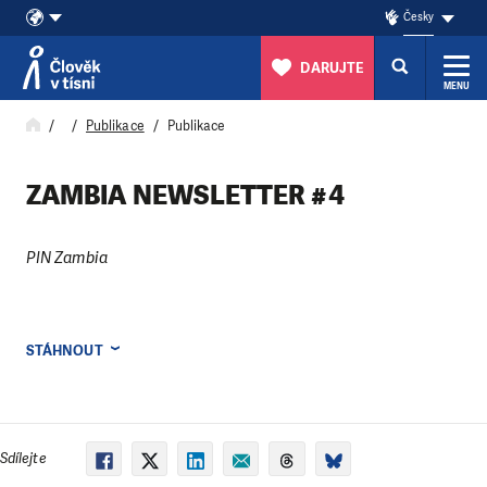
Česky
DARUJTE
MENU
Přeskočit na obsah
Publikace
Publikace
ZAMBIA NEWSLETTER #4
PIN Zambia
STÁHNOUT
Sdílejte