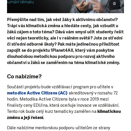
©
Přemýšlíte nad tím, jak vést žáky k aktivnímu občanství?
Trápí vás klimatická změna a hledáte cesty, jak vzbudit u
žáků zájem o toto téma? Dává vám smysl učit studenty řešit
věci nejen teoreticky, ale i v reálném světě? Jste ze střední
či střední odborné školy? Pak máte jedinečnou příležitost
zapojit se do projektu 1Planet4All, který vám poskytne
dlouhodobou metodickou podporu pro rozvoj aktivního
občanství u žáků se zaměřením na téma klimatické změny.
Co nabízíme?
Součástí projektu bude vzdělávací program pro učitele v
metodice Active Citizens (AC)
akreditovaný v rozsahu 72
hodin. Metodika Active Citizens byla v roce 2019 mezi
finalisty ceny EDUína, která oceňuje inovace ve vzdělávání.
Tento rok bude celý kurz tematicky zaměřen na
klimatickou
změnu a její řešení
.
Dále nabízíme mentorskou podporu učitelům ze strany