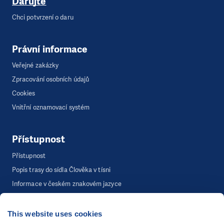
Darujte
Chci potvrzení o daru
Právní informace
Veřejné zakázky
Zpracování osobních údajů
Cookies
Vnitřní oznamovací systém
Přístupnost
Přístupnost
Popis trasy do sídla Člověka v tísni
Informace v českém znakovém jazyce
This website uses cookies
©
Člověk v tísni, o.p.s.
, Šafaříkova 635/24, 120 00 Praha 2