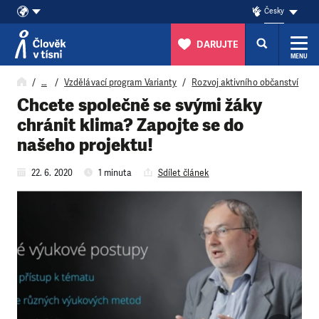
Česky
DARUJTE
MENU
Přeskočit na obsah
…
Vzdělávací program Varianty
Rozvoj aktivního občanství
Chcete společně se svými žáky
chránit klima? Zapojte se do
našeho projektu!
22. 6. 2020
1 minuta
Sdílet článek