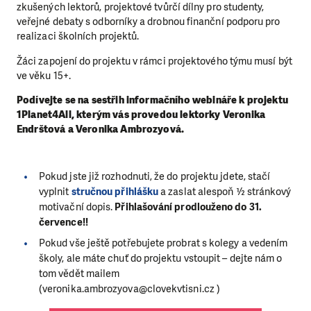
zkušených lektorů, projektové tvůrčí dílny pro studenty,
veřejné debaty s odborníky a drobnou finanční podporu pro
realizaci školních projektů.
Žáci zapojení do projektu v rámci projektového týmu musí být
ve věku 15+.
Podívejte se na sestřih informačního webináře k projektu
1Planet4All, kterým vás provedou lektorky Veronika
Endrštová a Veronika Ambrozyová.
Pokud jste již rozhodnuti, že do projektu jdete, stačí
vyplnit
stručnou přihlášku
a zaslat alespoň ½ stránkový
motivační dopis.
Přihlašování prodlouženo do 31.
července!!
Pokud vše ještě potřebujete probrat s kolegy a vedením
školy, ale máte chuť do projektu vstoupit – dejte nám o
tom vědět mailem
(veronika.ambrozyova@clovekvtisni.cz )