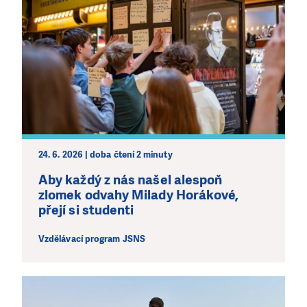
PODPOŘTE NÁS!
Abychom mohli pomáhat smysluplně, neobejdeme se
bez Vaší podpory. Ať už se nám rozhodnete pomoci
jedním darem nebo se stanete pravidelným dárcem
Klubu přátel, Vaše dary nám umožní pomoci vždy tam,
kde je to nejvíce potřeba.
DAROVAT
DAROVAT PRAVIDELNĚ
24. 6. 2026 | doba čtení 2 minuty
Aby každý z nás našel alespoň
zlomek odvahy Milady Horákové,
přejí si studenti
Vzdělávací program JSNS