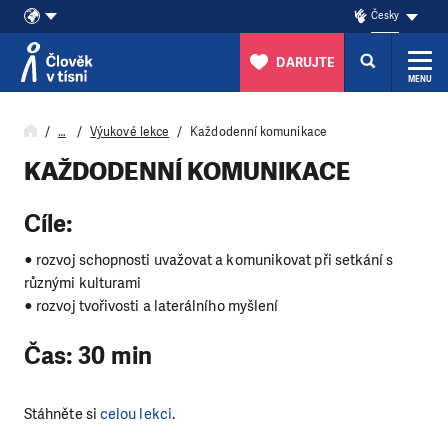
Česky
DARUJTE
MENU
Přeskočit na obsah
…
Výukové lekce
Každodenní komunikace
KAŽDODENNÍ KOMUNIKACE
Cíle:
● rozvoj schopnosti uvažovat a komunikovat při setkání s
různými kulturami
● rozvoj tvořivosti a laterálního myšlení
Čas: 30 min
Stáhněte si
celou lekci
.