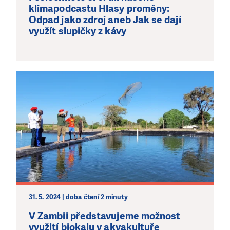
klimapodcastu Hlasy proměny:
Odpad jako zdroj aneb Jak se dají
využít slupičky z kávy
31. 5. 2024 | doba čtení 2 minuty
V Zambii představujeme možnost
využití biokalu v akvakultuře