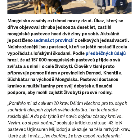
©
Mongolsko zasáhly extrémní mrazy dzud. Úkaz, který se
dříve objevoval zhruba jednou za deset let, zastihl
mongolské pastevce hned dvě zimy po sobě. Aktuálně
je postiženo
sedmnáct provincií
z celkových jednadvaceti.
Nejohroženější jsou pastevci, kteří se ještě nestačili zcela
vypořádat s loňskými škodami. Podle
předběžných údajů
hrozí, že až 157 000 mongolských pastevců přijde o svá
zvířata a s nimi i o celé živobytí. Člověk v tísni proto
připravuje pomoc lidem v provinciích Dornod, Khentii a
Süchbátar na východě Mongolska. Pastevci dostanou
krmivo a multivitaminy pro svůj dobytek a finanční
podporu, aby mohli zajistit živobytí pro své rodiny.
„Pomřelo mi už celkem 20 krav. Dělám všechno pro to, abych
zachránil alespoň zbytek svého dobytka. Ten je ale stále
zesláblejší. A do pár týdnů mi navíc dojdou zásoby krmiva.
Nevím, co si pak počnu,“
popisuje kritickou situaci 43 letý
pastevec Urjinsuren Mijiddorj a ukazuje na těla mrtvých krav,
které zabil mráz.
„Jen doufám, že brzy aspoň roztaje sníh,“