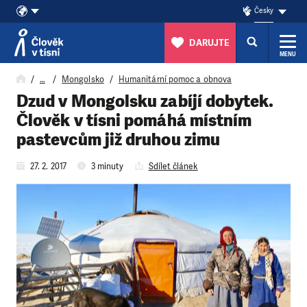
Česky
DARUJTE
MENU
Přeskočit na obsah
…
Mongolsko
Humanitární pomoc a obnova
Dzud v Mongolsku zabíjí dobytek.
Člověk v tísni pomáhá místním
pastevcům již druhou zimu
27. 2. 2017
3 minuty
Sdílet článek