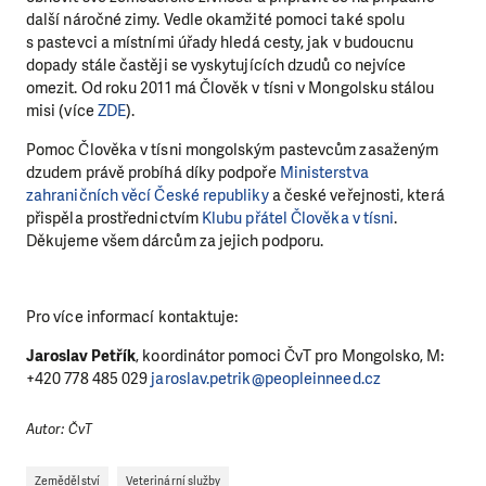
další náročné zimy. Vedle okamžité pomoci také spolu
s pastevci a místními úřady hledá cesty, jak v budoucnu
dopady stále častěji se vyskytujících dzudů co nejvíce
omezit. Od roku 2011 má Člověk v tísni v Mongolsku stálou
misi (více
ZDE
).
Pomoc Člověka v tísni mongolským pastevcům zasaženým
dzudem právě probíhá díky podpoře
Ministerstva
zahraničních věcí České republiky
a české veřejnosti, která
přispěla prostřednictvím
Klubu přátel Člověka v tísni
.
Děkujeme všem dárcům za jejich podporu.
LÍBÍ SE VÁM, CO DĚLÁME?
Pro více informací kontaktuje:
PODPOŘTE NÁS!
Jaroslav Petřík
, koordinátor pomoci ČvT pro Mongolsko, M:
Abychom mohli pomáhat smysluplně, neobejdeme se
+420 778 485 029
jaroslav.petrik@peopleinneed.cz
bez Vaší podpory. Ať už se nám rozhodnete pomoci
jedním darem nebo se stanete pravidelným dárcem
Autor: ČvT
Klubu přátel, Vaše dary nám umožní pomoci vždy tam,
kde je to nejvíce potřeba.
Zemědělství
Veterinární služby