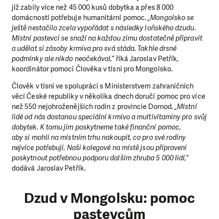
již zabily více než 45 000 kusů dobytka a přes 8 000
domácností potřebuje humanitární pomoc.
„Mongolsko se
ještě nestačilo zcela vypořádat s následky loňského dzudu.
Místní pastevci se snaží na každou zimu dostatečně připravit
a udělat si zásoby krmiva pro svá stáda. Takhle drsné
podmínky ale nikdo neočekával,“
říká Jaroslav Petřík,
koordinátor pomoci Člověka v tísni pro Mongolsko.
Člověk v tísni ve spolupráci s Ministerstvem zahraničních
věcí České republiky v několika dnech doručí pomoc pro více
než 550 nejohroženějších rodin z provincie Dornod.
„Místní
lidé od nás dostanou speciální krmivo a multivitaminy pro svůj
dobytek. K tomu jim poskytneme také finanční pomoc,
aby si mohli na místním trhu nakoupit, co pro své rodiny
nejvíce potřebují. Naši kolegové na místě jsou připraveni
poskytnout potřebnou podporu dalším zhruba 5 000 lidí,“
dodává Jaroslav Petřík.
Dzud v Mongolsku: pomoc
pastevcům