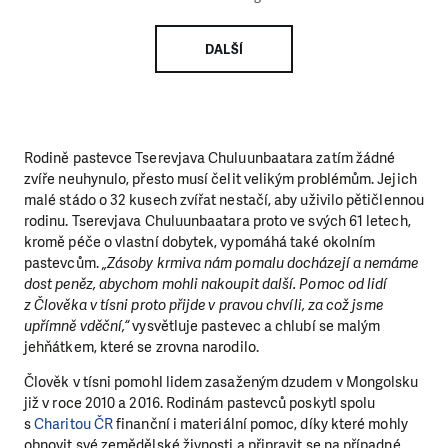
DALŠÍ
Rodině pastevce Tserevjava Chuluunbaatara zatím žádné
zvíře neuhynulo, přesto musí čelit velikým problémům. Jejich
malé stádo o 32 kusech zvířat nestačí, aby uživilo pětičlennou
rodinu. Tserevjava Chuluunbaatara proto ve svých 61 letech,
kromě péče o vlastní dobytek, vypomáhá také okolním
pastevcům.
„Zásoby krmiva nám pomalu docházejí a nemáme
dost peněz, abychom mohli nakoupit další. Pomoc od lidí
z Člověka v tísni proto přijde v pravou chvíli, za což jsme
upřímně vděční,“
vysvětluje pastevec a chlubí se malým
jehňátkem, které se zrovna narodilo.
Člověk v tísni pomohl lidem zasaženým dzudem v Mongolsku
již v roce 2010 a 2016. Rodinám pastevců poskytl spolu
s
Charitou ČR
finanční i materiální pomoc, díky které mohly
obnovit své zemědělské živnosti a připravit se na případné