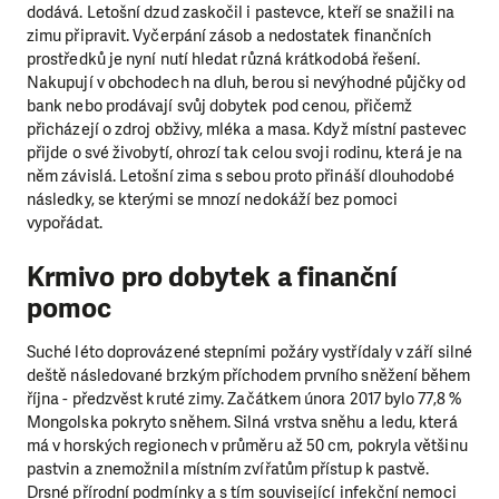
dodává. Letošní dzud zaskočil i pastevce, kteří se snažili na
zimu připravit. Vyčerpání zásob a nedostatek finančních
prostředků je nyní nutí hledat různá krátkodobá řešení.
Nakupují v obchodech na dluh, berou si nevýhodné půjčky od
bank nebo prodávají svůj dobytek pod cenou, přičemž
přicházejí o zdroj obživy, mléka a masa. Když místní pastevec
přijde o své živobytí, ohrozí tak celou svoji rodinu, která je na
něm závislá. Letošní zima s sebou proto přináší dlouhodobé
následky, se kterými se mnozí nedokáží bez pomoci
vypořádat.
Krmivo pro dobytek a finanční
pomoc
Suché léto doprovázené stepními požáry vystřídaly v září silné
deště následované brzkým příchodem prvního sněžení během
října - předzvěst kruté zimy. Začátkem února 2017 bylo 77,8 %
Mongolska pokryto sněhem. Silná vrstva sněhu a ledu, která
má v horských regionech v průměru až 50 cm, pokryla většinu
pastvin a znemožnila místním zvířatům přístup k pastvě.
Drsné přírodní podmínky a s tím související infekční nemoci