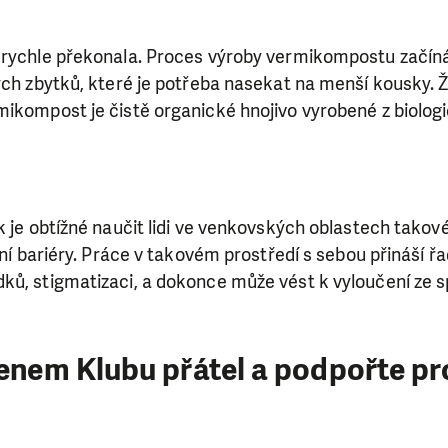
 rychle překonala. Proces výroby vermikompostu začín
ých zbytků, které je potřeba nasekat na menší kousky. Ž
mikompost je čistě organické hnojivo vyrobené z biolo
k je obtížné naučit lidi ve venkovských oblastech takov
rní bariéry. Práce v takovém prostředí s sebou přináší ř
ků, stigmatizaci, a dokonce může vést k vyloučení ze 
lenem Klubu přátel a podpořte pr