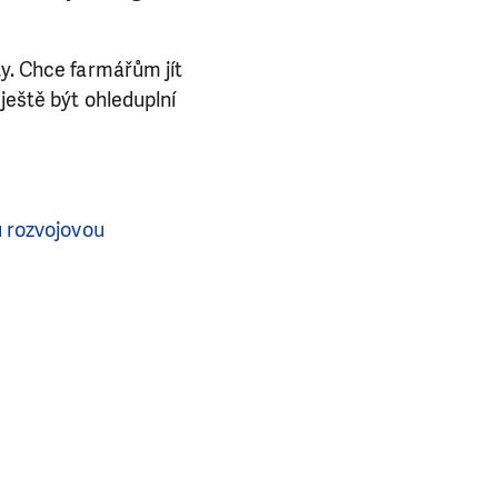
.
ty. Chce farmářům jít
ještě být ohleduplní
 rozvojovou