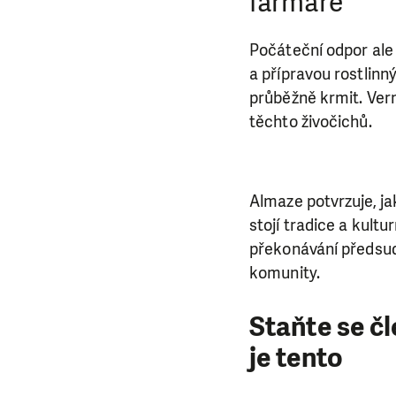
farmáře
Počáteční odpor ale
a přípravou rostlinn
průběžně krmit. Ver
těchto živočichů.
Almaze potvrzuje, ja
stojí tradice a kultu
překonávání předsud
komunity.
Staňte se č
je tento