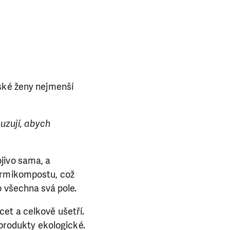
pské ženy nejmenší
uzují, abych
jivo sama, a
vermikompostu, což
o všechna svá pole.
et a celkově ušetří.
 produkty ekologické.