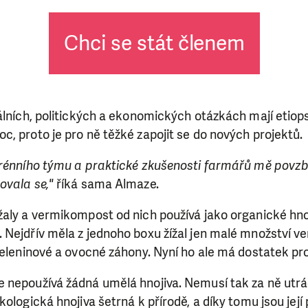
Chci se stát členem
iálních, politických a ekonomických otázkách mají etio
, proto je pro ně těžké zapojit se do nových projektů.
erénního týmu a praktické zkušenosti farmářů mě povzb
ovala se,"
říká sama Almaze.
žaly a vermikompost od nich používá jako organické hno
 Nejdřív měla z jednoho boxu žížal jen malé množství 
zeleninové a ovocné záhony. Nyní ho ale má dostatek pr
 nepoužívá žádná umělá hnojiva. Nemusí tak za ně utrác
kologická hnojiva šetrná k přírodě, a díky tomu jsou její