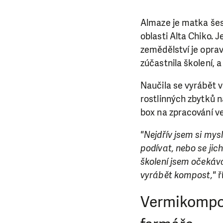
Almaze je matka šesti
oblasti Alta Chiko. J
zemědělství je opravd
zúčastnila školení, a
Naučila se vyrábět 
rostlinných zbytků n
box na zpracování v
"Nejdřív jsem si mysl
podívat, nebo se jic
školení jsem očekáva
vyrábět kompost,"
ř
Vermikompost