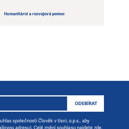
Humanitární a rozvojová pomoc
ODEBÍRAT
hlas společnosti Člověk v tísni, o.p.s., aby
ilovou adresu). Celé znění souhlasu
najdete zde
.