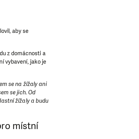
ovil, aby se
du z domácnosti a
í vybavení, jako je
sem se na žížaly ani
sem se jich. Od
lastní žížaly a budu
pro místní