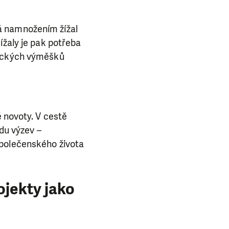
á namnožením žížal
ížaly je pak potřeba
gických výměšků
é novoty. V cestě
adu výzev –
společenského života
ojekty jako