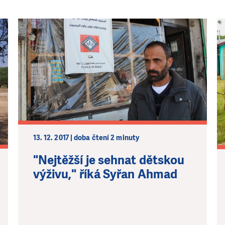
13. 12. 2017 | doba čtení 2 minuty
"Nejtěžší je sehnat dětskou
výživu," říká Syřan Ahmad