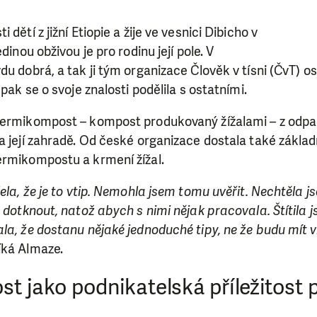
 dětí z jižní Etiopie a žije ve vesnici Dibicho v
edinou obživou je pro rodinu její pole. V
u dobrá, a tak ji tým organizace Člověk v tísni (ČvT) osl
 pak se o svoje znalosti podělila s ostatními.
vermikompost – kompost produkovaný žížalami – z odpa
a její zahradě. Od české organizace dostala také základn
ermikompostu a krmení žížal.
ela, že je to vtip. Nemohla jsem tomu uvěřit. Nechtěla j
h dotknout, natož abych s nimi nějak pracovala. Štítila j
la, že dostanu nějaké jednoduché tipy, ne že budu mít v
íká Almaze.
 jako podnikatelská příležitost 