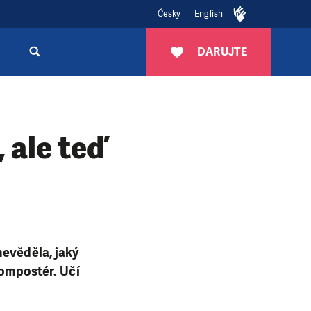
Česky
English
DARUJTE
, ale teď
nevěděla, jaký
kompostér. Učí