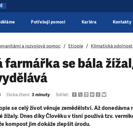
NĚ
 děláme
Potřebuji pomoci
Kariéra
Kontakty
manitární a rozvojová pomoc
Etiopie
Klimatická odolnost
 farmářka se bála žížal
vydělává
3
Doba čtení:
3 minuty
Sdílet:
opie se celý život věnuje zemědělství. Až donedávna 
é žížaly. Dnes díky Člověku v tísni používá tzv. vermi
že kompost jim dokáže zlepšit úrodu.