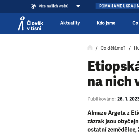
Více našich webů
POMÁHÁME UKRAJI
Aktuality
Kdo jsme
Co
Přeskočit na obsah
Co děláme?
Hu
Etiopská
na nich 
Publikováno:
26. 1. 202
Almaze Argeta z Eti
zázrak jsou obyčejn
ostatní zemědělce, 