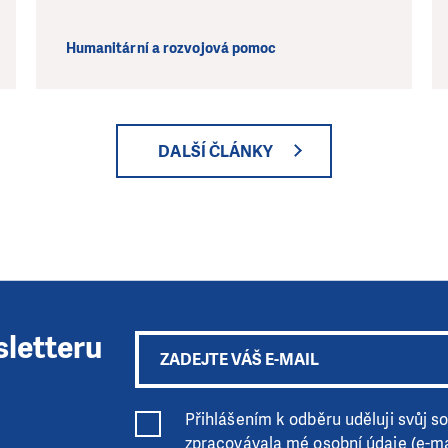
Humanitární a rozvojová pomoc
DALŠÍ ČLÁNKY
sletteru
Přihlášením k odběru uděluji svůj sou
zpracovávala mé osobní údaje (e-ma