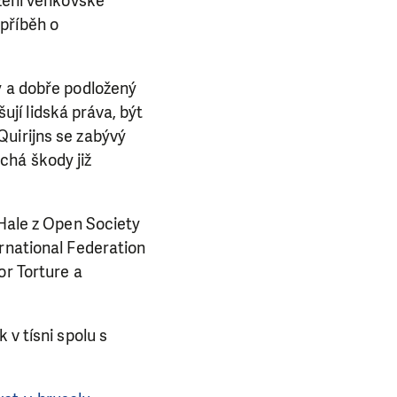
azení venkovské
příběh o
E NÁS!
 a dobře podložený
šují lidská práva, být
. Ať už se nám
Quirijns se zabývý
lubu přátel, Vaše
chá škody již
ba.
 Hale z Open Society
ernational Federation
or Torture a
 v tísni spolu s