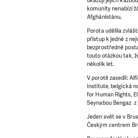
ukazují jejich každo
komunity nenabízí ž
Afghánistánu.
LÍBÍ 
Porota udělila zvláš
přístup k jedné z nej
Abychom mohli
bezprostředně posta
rozhodnete pomoc
touto otázkou tak, 
několik let.
da
V porotě zasedli: Al
Institute, belgická 
for Human Rights, El
Seynabou Bengaz z W
Jeden svět se v Brus
Českým centrem Bru