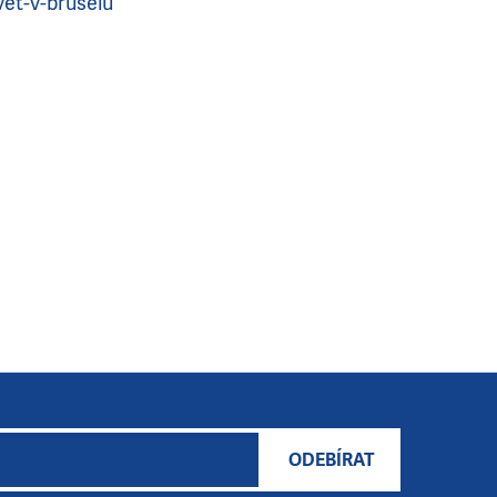
vet-v-bruselu
ODEBÍRAT