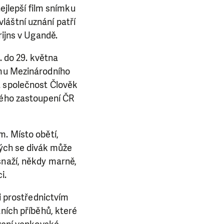
nejlepší film snímku
láštní uznání patří
rijns v Ugandě.
. do 29. května
amu Mezinárodního
á společnost Člověk
lého zastoupení ČR
m. Místo obětí,
rých se divák může
snaží, někdy marně,
i.
mi prostřednictvím
tních příběhů, které