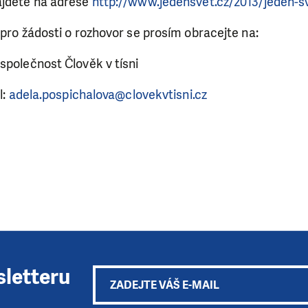
ajdete na adrese
http://www.jedensvet.cz/2013/jeden-s
 pro žádosti o rozhovor se prosím obracejte na:
společnost Člověk v tísni
l:
adela.pospichalova@clovekvtisni.cz
sletteru