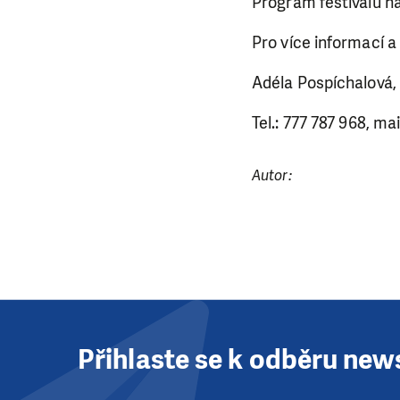
Program festivalu n
Pro více informací a
Adéla Pospíchalová, 
Tel.: 777 787 968, mai
Autor:
Přihlaste se k odběru new