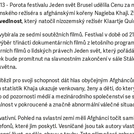
13 - Porota festivalu Jeden svět Brusel udělila Cenu za 
ského režiséra s afghánskými kořeny Nagieba Khaji. Zv
avedlnost
, který natočil nizozemský režisér Klaartje Qui
ybírala ze sedmi soutěžních filmů. Festival v době od 21
 výběr třinácti dokumentárních filmů z letošního progr
rních filmů o lidských právech Jeden svět, který pořád
mek bude promítnut na slavnostním zakončení v sále Stá
 května.
ítězil pro svoji schopnost dát hlas obyčejným Afghánců
 statistik Khaja ukazuje venkovany, ženy a děti, do kte
o od pozornosti médií a mezinárodního společenství se 
álnost v pokroucené a značně abnormální válečné situac
ovativní. Pohled na svlastní zemi měli Afghánci točit sa
fonů, které jim poskytl. Vesničané jsou tak autory vlas