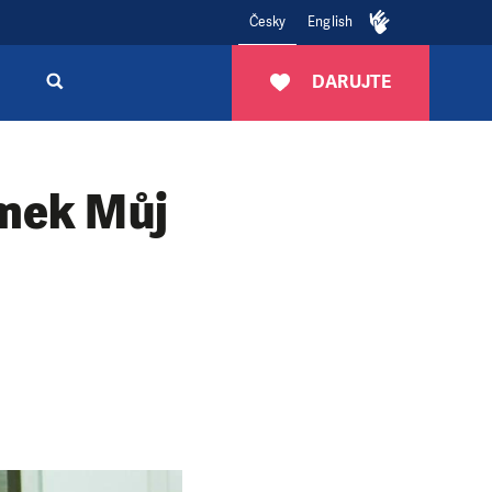
Česky
English
DARUJTE
ímek Můj