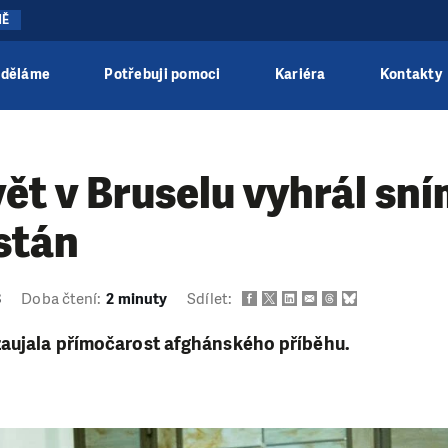
NĚ
 děláme
Potřebuji pomoci
Kariéra
Kontakty
ět v Bruselu vyhrál sn
stán
3
Doba čtení:
2 minuty
Sdílet:
zaujala přímočarost afghánského příběhu.