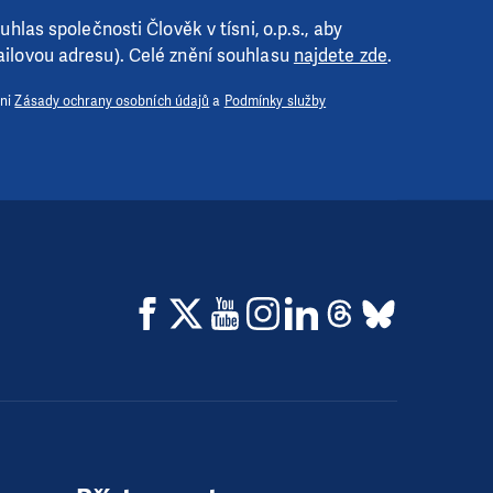
hlas společnosti Člověk v tísni, o.p.s., aby
ilovou adresu). Celé znění souhlasu
najdete zde
.
 ni
Zásady ochrany osobních údajů
a
Podmínky služby