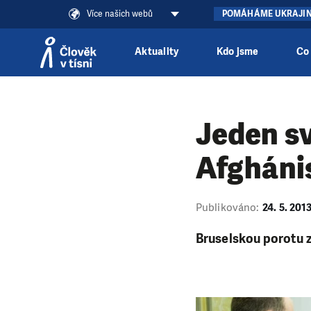
Více našich webů
POMÁHÁME UKRAJI
Aktuality
Kdo jsme
Co
Přeskočit na obsah
Jeden sv
Afgháni
Publikováno:
24. 5. 201
Bruselskou porotu 