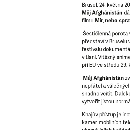
Brusel, 24. května 20
Můj Afghánistán
dán
filmu
Mír, nebo spr
Šestičlenná porota v
představí v Bruselu
festivalu dokumentá
v tísni. Vítězný sní
při EU ve středu 29.
Můj Afghánistán
zv
nepřátel a válečných
snadno vcítit. Dalek
vytvořit jistou norm
Khajův přístup je in
kamer mobilních tele