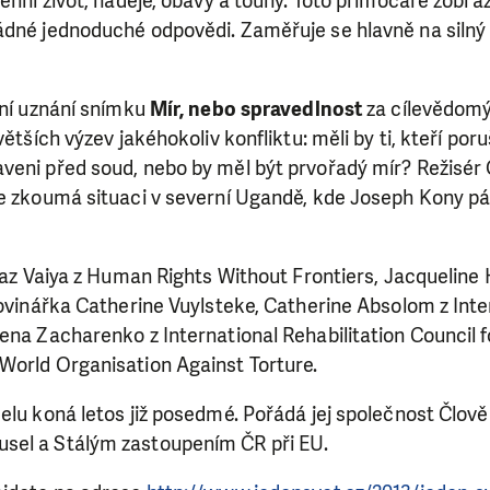
denní život, naděje, obavy a touhy. Toto přímočaré zobr
ádné jednoduché odpovědi. Zaměřuje se hlavně na silný 
SE VÁM, CO DĚLÁME? PODPOŘT
tní uznání snímku
Mír, nebo spravedlnost
za cílevědomý
větších výzev jakéhokoliv konfliktu: měli by ti, kteří poru
 pomáhat smysluplně, neobejdeme se bez Vaší podpory
veni před soud, nebo by měl být prvořadý mír? Režisér 
i jedním darem nebo se stanete pravidelným dárcem K
že zkoumá situaci v severní Ugandě, kde Joseph Kony pá
ry nám umožní pomoci vždy tam, kde je to nejvíce potře
fiaz Vaiya z Human Rights Without Frontiers, Jacqueline
novinářka Catherine Vuylsteke, Catherine Absolom z Int
DAROVAT
DAROVAT PRAVIDELNĚ
ena Zacharenko z International Rehabilitation Council f
orld Organisation Against Torture.
elu koná letos již posedmé. Pořádá jej společnost Člověk
sel a Stálým zastoupením ČR při EU.