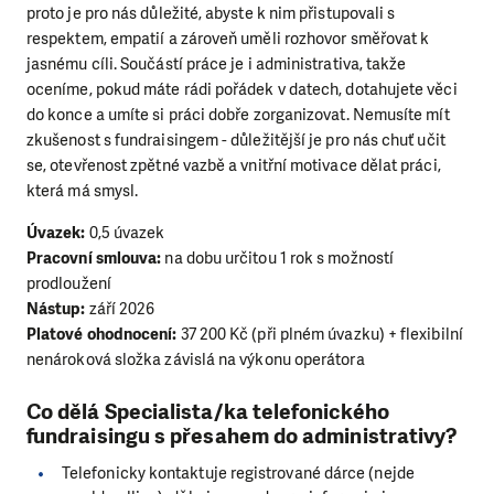
proto je pro nás důležité, abyste k nim přistupovali s
respektem, empatií a zároveň uměli rozhovor směřovat k
jasnému cíli. Součástí práce je i administrativa, takže
oceníme, pokud máte rádi pořádek v datech, dotahujete věci
do konce a umíte si práci dobře zorganizovat. Nemusíte mít
zkušenost s fundraisingem - důležitější je pro nás chuť učit
se, otevřenost zpětné vazbě a vnitřní motivace dělat práci,
která má smysl.
Úvazek:
0,5 úvazek
Pracovní smlouva:
na dobu určitou 1 rok s možností
prodloužení
Nástup:
září 2026
Platové ohodnocení:
37 200 Kč (při plném úvazku) + flexibilní
nenároková složka závislá na výkonu operátora
Co dělá Specialista/ka telefonického
fundraisingu s přesahem do administrativy
?
Telefonicky kontaktuje registrované dárce (nejde