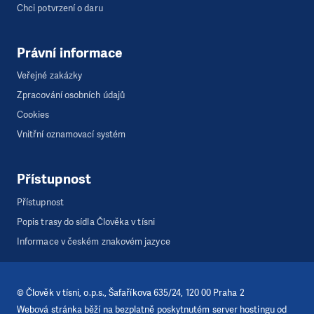
Chci potvrzení o daru
Právní informace
Veřejné zakázky
Zpracování osobních údajů
Cookies
Vnitřní oznamovací systém
Přístupnost
Přístupnost
Popis trasy do sídla Člověka v tísni
Informace v českém znakovém jazyce
©
Člověk v tísni, o.p.s.
, Šafaříkova 635/24, 120 00 Praha 2
Webová stránka běží na bezplatně poskytnutém server hostingu od