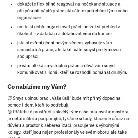
dokážete flexibilně reagovat na nečekané situace a
přizpůsobit náplň práce aktuálním potřebám týmu nebo
organizace;
umíte si dobře organizovat práci, udržet si přehled v
úkolech i v databázi a dotahovat věci do konce;
jste otevřeni učení novým věcem, vyhovuje vám
samostatná práce, ale také máte smysl pro týmovou
spolupráci;
je vám blízká smysluplná práce a dává vám smysl
komunikovat s lidmi, kteří se rozhodli pomáhat druhým.
Co nabízíme my Vám?
😇 Smysluplnou práci: Vaše úsilí bude mít přímý dopad na
pomoc lidem, kteří to potřebují.
😊 Přátelské prostředí a skvělý tým: naše pracovní atmosféra
je neformální a podporující, tykáme si tady, klademe důraz na
důvěru a prostor k seberealizaci, pracujeme s výbornými
kolegy, kteří jsou nejen profesionály ve svém oboru, ale také