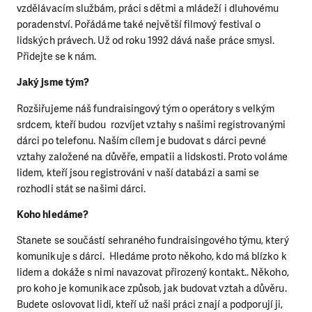
vzdělávacím službám, práci s dětmi a mládeží i dluhovému
poradenství. Pořádáme také největší filmový festival o
lidských právech. Už od roku 1992 dává naše práce smysl.
Přidejte se k nám.
Jaký jsme tým?
Rozšiřujeme náš fundraisingový tým o operátory s velkým
srdcem, kteří budou rozvíjet vztahy s našimi registrovanými
dárci po telefonu. Naším cílem je budovat s dárci pevné
vztahy založené na důvěře, empatii a lidskosti. Proto voláme
lidem, kteří jsou registrováni v naší databázi a sami se
rozhodli stát se našimi dárci.
Koho hledáme?
Stanete se součástí sehraného fundraisingového týmu, který
komunikuje s dárci. Hledáme proto někoho, kdo má blízko k
lidem a dokáže s nimi navazovat přirozený kontakt.. Někoho,
pro koho je komunikace způsob, jak budovat vztah a důvěru.
Budete oslovovat lidi, kteří už naši práci znají a podporují ji,