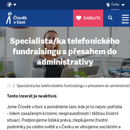
Česky
DARUJTE
MENU
Přeskočit na obsah
Specialista/ka telefonického
fundraisingu s přesahem do
administrativy
Specialista/ka telefonického fundraisingu s přesahem do administrat
Tento inzerát je neaktivní.
Jsme Člověk v tísni a pomáháme tam, kde je to nejvíc potřeba
- lidem zasaženým krizemi, nespravedlností i těžkou životní
situací. Podporujeme lidská práva, zlepšujeme životní
podmínky po celém světě a v Česku se věnujeme sociálním a