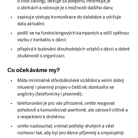
o cold calling), děkuje za podporu, informuje je
o sbírkách a oslovuje je s možností dalšího daru;
zapisuje výstupy komunikace do databáze a udržuje
data aktuální;
podílí se na fundraisingových kampaních a sdílí zpětnou
vazbu z kontaktu s dárci;
přispívá k budování dlouhodobých vztahů s dárci a dobré
zkušenosti s organizací.
Co očekáváme my?
Máte minimálně středoškolské vzdělání a velmi dobrý
mluvený i písemný projev v češtině; domluvíte se
anglicky (telefonicky i písemně);
telefonování je pro vás přirozené, umíte reagovat
pohotově a komunikovat asertivně, ale zároveň citlivě a
s respektem k druhému;
umíte naslouchat, vnímat potřeby druhých a vést
rozhovor tak, aby byl pro dárce příjemný a smysluplný;