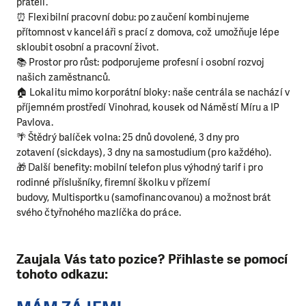
přáteli.
⏰ Flexibilní pracovní dobu: po zaučení kombinujeme
přítomnost v kanceláři s prací z domova, což umožňuje lépe
skloubit osobní a pracovní život.
📚 Prostor pro růst: podporujeme profesní i osobní rozvoj
našich zaměstnanců.
🏠 Lokalitu mimo korporátní bloky: naše centrála se nachází v
příjemném prostředí Vinohrad, kousek od Náměstí Míru a IP
Pavlova.
🌴 Štědrý balíček volna: 25 dnů dovolené, 3 dny pro
zotavení (sickdays), 3 dny na samostudium (pro každého).
🎁 Další benefity: mobilní telefon plus výhodný tarif i pro
rodinné příslušníky, firemní školku v přízemí
budovy, Multisportku (samofinancovanou) a možnost brát
svého čtyřnohého mazlíčka do práce.
Zaujala Vás tato pozice? Přihlaste se pomocí
tohoto odkazu: