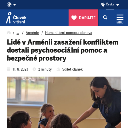
Česky
DARUJTE
MENU
Přeskočit na obsah
…
Arménie
Humanitární pomoc a obnova
Lidé v Arménii zasažení konfliktem
dostali psychosociální pomoc a
bezpečné prostory
11. 8. 2023
2 minuty
Sdílet článek