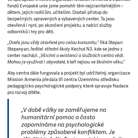
fondů Evropské unie jsme pomohli těm nejzranitelnějším –
dětem, jejich rodičům, učitelům. Dostali přístup do
bezpečných, opravených a vybavených center. Ta jsou
otevřená i nyní, po skončení projektu, a nabízí služby
odborníků i hry pro děti.
„Dveře jsou vždy otevřené pro celou komunitu,“
říká Stepan
Stepanyan, ředitel střední školy Kechut N3, kde se jedno z
center nachází. „
Všichni o existenci a službách centra vědí.
Mohou je využívat i obyvatelé, kteří nejsou ve školním věku.“
Aby centra dále fungovala a projekt byl udržitelný, organizace
Mission Armenia předala tři centra Územnímu středisku
pedagogicko-psychologické podpory, které spravuje Nadace
pro rozvoj dítěte.
„V době války se zaměřujeme na
humanitární pomoc a často
zapomínáme na psychologické
problémy způsobené konfliktem. Je