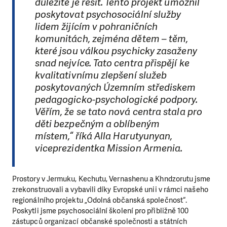
důležité je řešit. Tento projekt umožnil
poskytovat psychosociální služby
lidem žijícím v pohraničních
komunitách, zejména dětem – těm,
které jsou válkou psychicky zasaženy
snad nejvíce. Tato centra přispějí ke
kvalitativnímu zlepšení služeb
poskytovaných Územním střediskem
pedagogicko-psychologické podpory.
Věřím, že se tato nová centra stala pro
děti bezpečným a oblíbeným
místem,“
říká Alla Harutyunyan,
viceprezidentka Mission Armenia.
Prostory v Jermuku, Kechutu, Vernashenu a Khndzorutu jsme
zrekonstruovali a vybavili díky Evropské unii v rámci našeho
regionálního projektu „Odolná občanská společnost“.
Poskytli jsme psychosociální školení pro přibližně 100
zástupců organizací občanské společnosti a státních