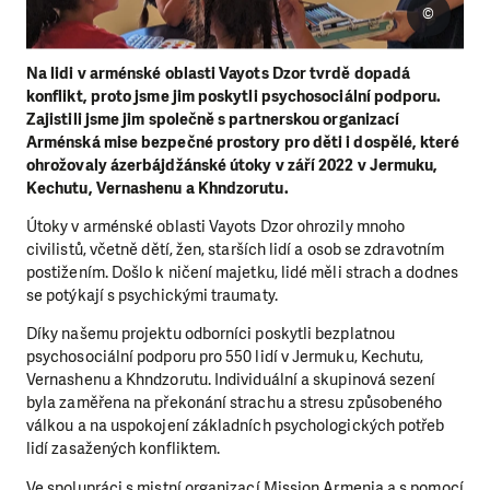
©
Na lidi v arménské oblasti Vayots Dzor tvrdě dopadá
konflikt, proto jsme jim poskytli psychosociální podporu.
Zajistili jsme jim společně s partnerskou organizací
Arménská mise bezpečné prostory pro děti i dospělé, které
ohrožovaly ázerbájdžánské útoky v září 2022 v Jermuku,
Kechutu, Vernashenu a Khndzorutu.
Útoky v arménské oblasti Vayots Dzor ohrozily mnoho
civilistů, včetně dětí, žen, starších lidí a osob se zdravotním
postižením. Došlo k ničení majetku, lidé měli strach a dodnes
se potýkají s psychickými traumaty.
Díky našemu projektu odborníci poskytli bezplatnou
psychosociální podporu pro 550 lidí v Jermuku, Kechutu,
Vernashenu a Khndzorutu. Individuální a skupinová sezení
byla zaměřena na překonání strachu a stresu způsobeného
válkou a na uspokojení základních psychologických potřeb
lidí zasažených konfliktem.
Ve spolupráci s mistní organizací Mission Armenia a s pomocí