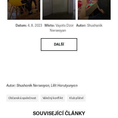
Datum:
4. 8. 2023
Místo:
Vayots Dzor
Autor:
Shushanik
Nersesyan
DALŠÍ
Autor: Shushanik Nersesyan, Lilit Harutyunyan
Občanská společnost
Válečný konflikt
Klub přátel
SOUVISEJÍCÍ ČLÁNKY