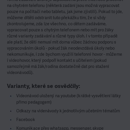
na chytrém telefonu (některá zadání jsou možná vypracovat
pouze
na počítači nebo tabletu, jak jsme zjistili). Pokud to jde,
můžeme dítěti odstranit tuto překážku
tím, že si vždy
zkontrolujeme, zda lze všechno, co dětem zadáváme,
vypracovat pouze s
chytrým telefonem nebo mít pro žáky
různé varianty zadávání a různé typy úloh. I v tomto
případě
ale platí, že děti nemusí mít doma vůbec žádnou podporu s
vypracováním úkolů -
pokud žák neodevzdává úkoly nebo
nekomunikuje, i zde bychom využili telefonní hovor - můžeme
i videohovor, který podpoří kontakt s učitelem (pokud
samozřejmě má žák/rodina dostatečně dat pro stažení
videonávodů).
Varianty, které se osvědčily:
Videonávod uložený na youtube (krátké vysvětlení látky
přímo pedagogem)
Odkazy na videnávody k jednotlivým učebním tématům
Facebook
Komunikace přes whatsapp, messenger, skype