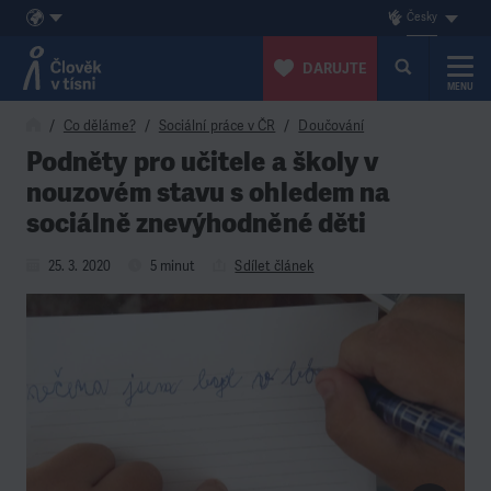
Česky
DARUJTE
MENU
Přeskočit na obsah
Co děláme?
Sociální práce v ČR
Doučování
Podněty pro učitele a školy v
nouzovém stavu s ohledem na
sociálně znevýhodněné děti
25. 3. 2020
5 minut
Sdílet článek