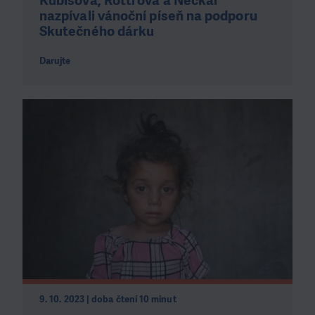
Kubišová, Rottrová a Neckář
nazpívali vánoční píseň na podporu
Skutečného dárku
Darujte
9. 10. 2023 | doba čtení 10 minut