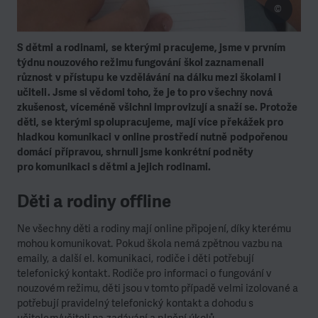
©
S dětmi a rodinami, se kterými pracujeme, jsme v prvním
týdnu nouzového režimu fungování
škol zaznamenali
různost v přístupu ke vzdělávání na dálku mezi školami i
učiteli. Jsme si
vědomi toho, že je to pro všechny nová
zkušenost, víceméně všichni improvizují a snaží se.
Protože
děti, se kterými spolupracujeme, mají více překážek pro
hladkou komunikaci v online
prostředí nutně podpořenou
domácí přípravou, shrnuli jsme konkrétní podněty
pro
komunikaci s dětmi a jejich rodinami.
Děti a rodiny offline
Ne všechny děti a rodiny mají online připojení, díky kterému
mohou komunikovat. Pokud škola
nemá zpětnou vazbu na
emaily, a další el. komunikaci, rodiče i děti potřebují
telefonický
kontakt. Rodiče pro informaci o fungování v
nouzovém režimu, děti jsou v tomto případě velmi
izolované a
potřebují pravidelný telefonický kontakt a dohodu s
učitelem/učiteli na zadávání
a plnění úkolů.