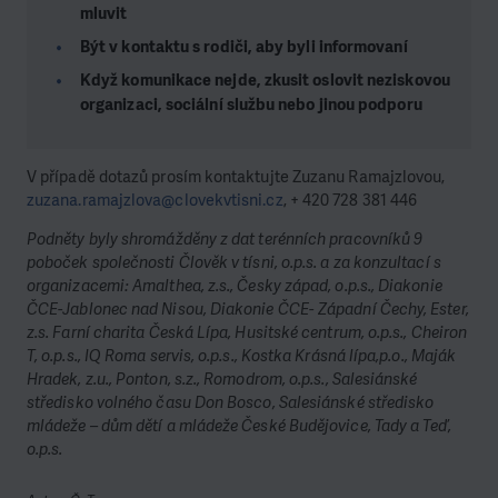
mluvit
Být v kontaktu s rodiči, aby byli informovaní
Když komunikace nejde, zkusit oslovit neziskovou
organizaci, sociální službu nebo jinou podporu
V případě dotazů prosím kontaktujte Zuzanu Ramajzlovou,
zuzana.ramajzlova@clovekvtisni.cz
, + 420 728
381 446
Podněty byly shromážděny z dat terénních pracovníků 9
poboček společnosti Člověk v tísni, o.p.s. a za konzultací s
organizacemi: Amalthea, z.s., Česky západ, o.p.s., Diakonie
ČCE-Jablonec nad Nisou, Diakonie ČCE- Západní Čechy, Ester,
z.s. Farní charita Česká Lípa, Husitské centrum, o.p.s., Cheiron
T, o.p.s., IQ Roma servis, o.p.s., Kostka Krásná lípa,p.o., Maják
Hradek, z.u., Ponton, s.z., Romodrom, o.p.s., Salesiánské
středisko volného času Don Bosco, Salesiánské středisko
mládeže – dům dětí a mládeže České Budějovice, Tady a Teď,
o.p.s.