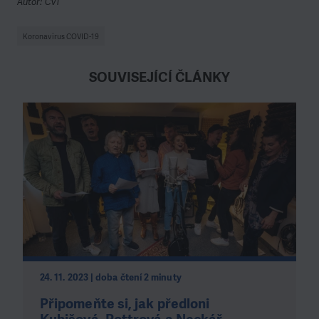
Autor: ČvT
Koronavirus COVID-19
SOUVISEJÍCÍ ČLÁNKY
24. 11. 2023 | doba čtení 2 minuty
Připomeňte si, jak předloni