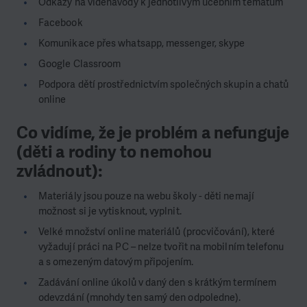
Odkazy na videnávody k jednotlivým učebním tématům
Facebook
Komunikace přes whatsapp, messenger, skype
Google Classroom
Podpora dětí prostřednictvím společných skupin a chatů
online
Co vidíme, že je problém a nefunguje
(děti a rodiny to nemohou
zvládnout):
Materiály jsou pouze na webu školy - děti nemají
možnost si je vytisknout, vyplnit.
Velké množství online materiálů (procvičování), které
vyžadují práci na PC – nelze tvořit na mobilním telefonu
a s omezeným datovým připojením.
Zadávání online úkolů v daný den s krátkým termínem
odevzdání (mnohdy ten samý den odpoledne).