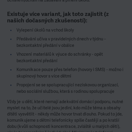
Existuje více variant, jak toto zajistit (z
našich dočasných zkušeností):
Vylepení úkolů na vchod školy
Předávání učiva v pravidelných dnech v týdnu -
bezkontaktní předání v obálce
Vhození materiálů k výuce do schránky - opět
bezkontaktní předání
Komunikace pouze přes telefon (hovory i SMS) - možno i
skupinový hovor s více dětmi
Propojení se se spolupracující neziskovou organizací,
nebo sociální službou, která s rodinou spolupracuje
Vždy je u dětí, které nemají adekvátní domácí podporu, nutné
myslet na to, že
učitelé jsou jediní, kdo může téma a obsahy
dítěti vysvětlit - někdy může hovor trvat
dlouho. Pokud to jde,
komunikujeme s dětmi telefonicky spíše častěji a po kratší
dobu
(kvůli schopnosti koncentrace, zvláště u malých dětí),