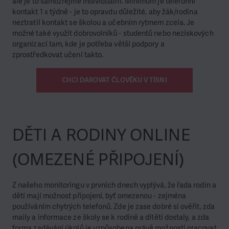
ale je to samozřejmě individuální.
Minimum je telefonní
kontakt 1 x týdně - je to opravdu důležité, aby žák/rodina
neztratil
kontakt se školou a učebním rytmem zcela. Je
možné také využít dobrovolníků -
studentů nebo neziskových
organizací tam, kde je potřeba větší podpory a
zprostředkovat
učení takto.
CHCI DAROVAT ČLOVĚKU V TÍSNI
DĚTI A RODINY ONLINE
(OMEZENÉ PŘIPOJENÍ)
Z našeho monitoringu v prvních dnech vyplývá, že řada rodin a
dětí mají možnost připojení,
byť omezenou - zejména
používáním chytrých telefonů. Zde je zase dobré si ověřit, zda
maily
a informace ze školy se k rodině a dítěti dostaly, a zda
forma zadávání úkolů je uzpůsobena
právě možnosti pracovat