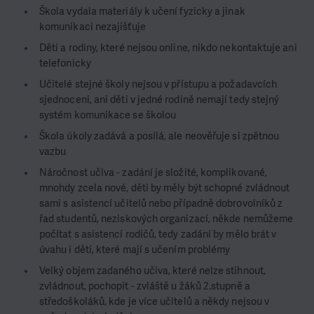
Škola vydala materiály k učení fyzicky a jinak
komunikaci nezajišťuje
Děti a rodiny, které nejsou online, nikdo nekontaktuje ani
telefonicky
Učitelé stejné školy nejsou v přístupu a požadavcích
sjednoceni, ani děti v jedné rodině nemají tedy stejný
systém komunikace se školou
Škola úkoly zadává a posílá, ale neověřuje si zpětnou
vazbu
Náročnost učiva - zadání je složité, komplikované,
mnohdy zcela nové, děti by měly být schopné zvládnout
sami s asistencí učitelů nebo případně dobrovolníků z
řad studentů, neziskových organizací, někde nemůžeme
počítat s asistencí rodičů, tedy zadání by mělo brát v
úvahu i děti, které mají s učením problémy
Velký objem zadaného učiva, které nelze stihnout,
zvládnout, pochopit - zvláště u žáků 2.stupně a
středoškoláků, kde je více učitelů a někdy nejsou v