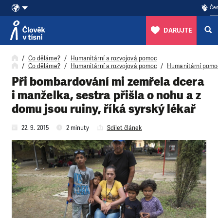
Čes
DARUJTE
Přeskočit na obsah
Co děláme?
Humanitární a rozvojová pomoc
Co děláme?
Humanitární a rozvojová pomoc
Humanitární pomo
Při bombardování mi zemřela dcera
i manželka, sestra přišla o nohu a z
domu jsou ruiny, říká syrský lékař
22. 9. 2015
2 minuty
Sdílet článek