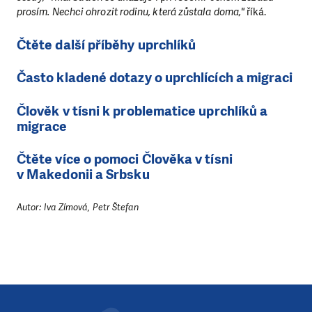
prosím. Nechci ohrozit rodinu, která zůstala doma,"
říká.
Čtěte další příběhy uprchlíků
Často kladené dotazy o uprchlících a migraci
Člověk v tísni k problematice uprchlíků a
migrace
Čtěte více o pomoci Člověka v tísni
v Makedonii a Srbsku
Autor: Iva Zímová, Petr Štefan
LÍBÍ SE VÁM, CO DĚLÁME?
PODPOŘTE NÁS!
Abychom mohli pomáhat smysluplně, neobejdeme se bez Vaš