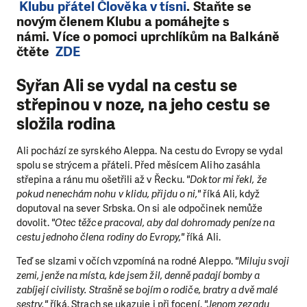
Klubu přátel Člověka v tísni
. Staňte se
novým členem Klubu a pomáhejte s
námi
.
Více o pomoci uprchlíkům na Balkáně
čtěte
ZDE
Syřan Ali se vydal na cestu se
střepinou v noze, na jeho cestu se
složila rodina
Ali pochází ze syrského Aleppa. Na cestu do Evropy se vydal
spolu se strýcem a přáteli. Před měsícem Aliho zasáhla
střepina a ránu mu ošetřili až v Řecku.
"Doktor mi řekl, že
pokud nenechám nohu v klidu, přijdu o ni,"
říká Ali, když
doputoval na sever Srbska. On si ale odpočinek nemůže
dovolit.
"Otec těžce pracoval, aby dal dohromady peníze na
cestu jednoho člena rodiny do Evropy,"
říká Ali.
Teď se slzami v očích vzpomíná na rodné Aleppo.
"Miluju svoji
zemi, jenže na místa, kde jsem žil, denně padají bomby a
zabíjejí civilisty. Strašně se bojím o rodiče, bratry a dvě malé
sestry,"
říká. Strach se ukazuje i při focení.
"Jenom zezadu