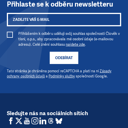
Přihlaste se k odběru newsletteru
podpory. Ať už se nám rozhodnete pomoci jedním darem nebo 
stanete pravidelným dárcem Klubu přátel, Vaše dary nám umo
pomoci vždy tam, kde je to nejvíce potřeba.
DAROVAT
DAROVAT PRAVIDELNĚ
Přihlášením k odběru uděluji svůj souhlas společnosti Člověk v
tísni, o.p.s., aby zpracovávala mé osobní údaje (e-mailovou
adresu). Celé znění souhlasu
najdete zde
.
ODEBÍRAT
Tato stránka je chráněna pomocí reCAPTCHA a platí na ni
Zásady
ochrany osobních údajů
a
Podmínky služby
společnosti Google.
Sledujte nás na sociálních sítích