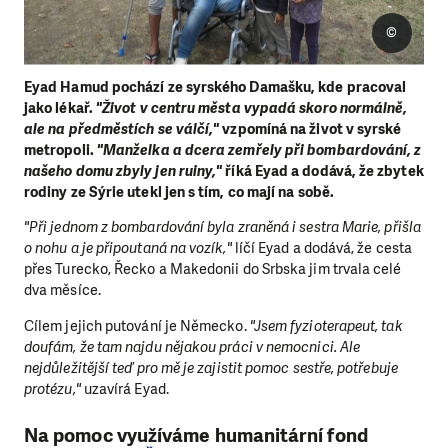
©
Eyad Hamud pochází ze syrského Damašku, kde pracoval
jako lékař.
"Život v centru města vypadá skoro normálně,
ale na předměstích se válčí,"
vzpomíná na život v syrské
metropoli.
"Manželka a dcera zemřely při bombardování, z
našeho domu zbyly jen ruiny,"
říká Eyad a dodává, že zbytek
rodiny ze Sýrie utekl jen s tím, co mají na sobě.
"Při jednom z bombardování byla zraněná i sestra Marie, přišla
o nohu a je připoutaná na vozík,"
líčí Eyad a dodává, že cesta
přes Turecko, Řecko a Makedonii do Srbska jim trvala celé
dva měsíce.
Cílem jejich putování je Německo.
"Jsem fyzioterapeut, tak
doufám, že tam najdu nějakou práci v nemocnici. Ale
nejdůležitější teď pro mě je zajistit pomoc sestře, potřebuje
protézu,"
uzavírá Eyad.
Na pomoc využíváme humanitární fond