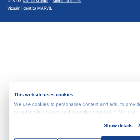
UI & UX
Michal Kruška
a
Michal Brtníček
Vizuální identita
MARVIL
This website uses cookies
We use cookies to personalise content and ads, to provid
social media features and to analyse our traffic. We also
share information about your use of our site with our socia
Show details
media, advertising and analytics partners who may
combine it with other information that you’ve provided to