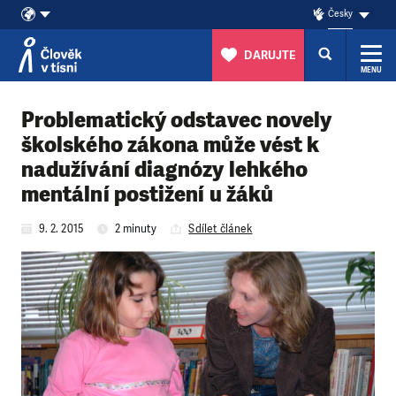
Česky
DARUJTE
MENU
Přeskočit na obsah
Problematický odstavec novely
školského zákona může vést k
nadužívání diagnózy lehkého
mentální postižení u žáků
9. 2. 2015
2 minuty
Sdílet článek