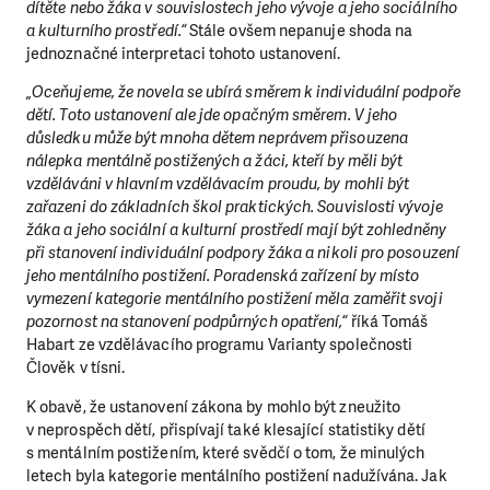
dítěte nebo žáka v souvislostech jeho vývoje a jeho sociálního
a kulturního prostředí.“
Stále ovšem nepanuje shoda na
jednoznačné interpretaci tohoto ustanovení.
„Oceňujeme, že novela se ubírá směrem k individuální podpoře
dětí. Toto ustanovení ale jde opačným směrem. V jeho
důsledku může být mnoha dětem neprávem přisouzena
nálepka mentálně postižených a žáci, kteří by měli být
vzděláváni v hlavním vzdělávacím proudu, by mohli být
zařazeni do základních škol praktických. Souvislosti vývoje
žáka a jeho sociální a kulturní prostředí mají být zohledněny
při stanovení individuální podpory žáka a nikoli pro posouzení
jeho mentálního postižení. Poradenská zařízení by místo
vymezení kategorie mentálního postižení měla zaměřit svoji
pozornost na stanovení podpůrných opatření,“
říká Tomáš
Habart ze vzdělávacího programu Varianty společnosti
Člověk v tísni.
K obavě, že ustanovení zákona by mohlo být zneužito
v neprospěch dětí, přispívají také klesající statistiky dětí
s mentálním postižením, které svědčí o tom, že minulých
letech byla kategorie mentálního postižení nadužívána. Jak