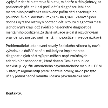
vyplývá z dat Ministerstva školství, mládeže a tělovýchovy, za
posledních pět let klesl podíl dětí s diagnózou lehkého
mentálního postižení z celkového počtu dětí absolvujících
povinnou školní docházku z 2,96% na 1,84%. Zároveň jsou
dodnes výrazné rozdíly v počtech dětí s touto diagnózou mezi
jednotlivými kraji, což svědčí o nejednotné diagnostice
mentálního postižení. Za dané situace je další rozvolňování
pravidel pro posuzování mentálního postižení vysoce rizikové.
Problematické ustanovení novely školského zákona by navíc
vyžadovalo další finanční náklady na implementaci
diagnostických nástrojů pro měření např. zmíněných
adaptivních schopností, které dnes v České republice
neexistují. Využití amerického psychiatrického manuálu DSM
5, kterým argumentují předkladatelé novely, navíc pro tyto
účely jednoznačně odmítla i česká psychiatrická obec.
LÍBÍ SE VÁM, CO DĚLÁME?
PODPOŘTE NÁS!
Kontakty
:
Abychom mohli pomáhat smysluplně, neobejdeme se
bez Vaší podpory. Ať už se nám rozhodnete pomoci
jedním darem nebo se stanete pravidelným dárcem