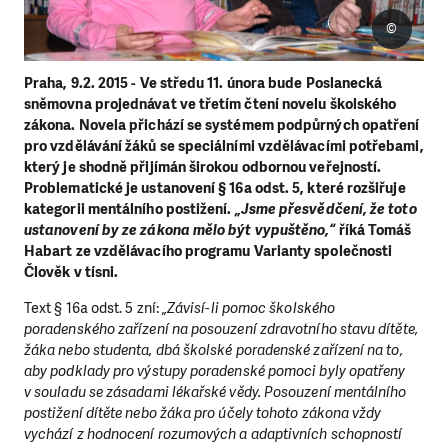
©
Praha, 9.2. 2015 - Ve středu 11. února bude Poslanecká
sněmovna projednávat ve třetím čtení novelu školského
zákona. Novela přichází se systémem podpůrných opatření
pro vzdělávání žáků se speciálními vzdělávacími potřebami,
který je shodně přijímán širokou odbornou veřejností.
Problematické je ustanovení
§ 16a odst. 5, které rozšiřuje
kategorii mentálního postižení.
„Jsme přesvědčení, že toto
ustanovení by ze zákona mělo být vypuštěno,“
říká Tomáš
Habart ze vzdělávacího programu Varianty společnosti
Člověk v tísni.
Text § 16a odst. 5 zní:
„Závisí-li pomoc školského
poradenského zařízení na posouzení zdravotního stavu dítěte,
žáka nebo studenta, dbá školské poradenské zařízení na to,
aby podklady pro výstupy poradenské pomoci byly opatřeny
v souladu se zásadami lékařské vědy. Posouzení mentálního
postižení dítěte nebo žáka pro účely tohoto zákona vždy
vychází z hodnocení rozumových a adaptivních schopností