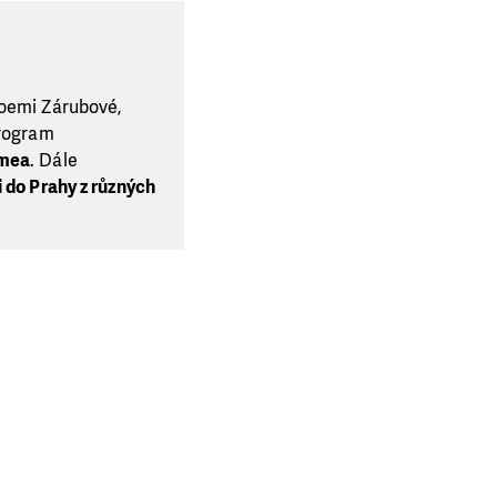
Noemi Zárubové,
program
omea
. Dále
i do Prahy z různých