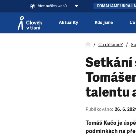
Více našich webů
POMÁHÁME UKRAJI
Aktuality
Kdo jsme
Co
Přeskočit na obsah
Co děláme?
So
Setkání
Tomášem
talentu 
Publikováno:
26. 6. 202
Tomáš Kačo je úspěš
podmínkách na před