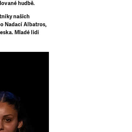
ilované hudbě.
stníky našich
o Nadací Albatros,
eska. Mladé lidi