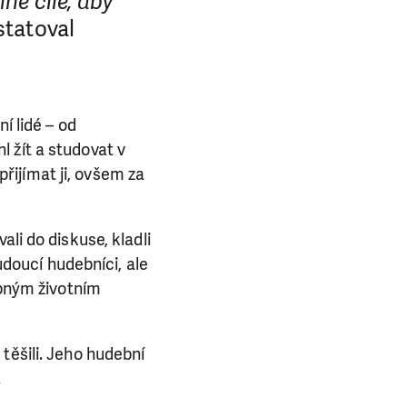
né cíle, aby
statoval
í lidé – od
 žít a studovat v
 přijímat ji, ovšem za
li do diskuse, kladli
udoucí hudebníci, ale
obným životním
těšili. Jeho hudební
.