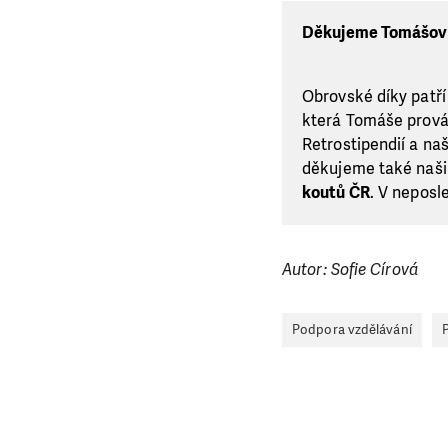
Děkujeme Tomášovi K
Obrovské díky patří
která Tomáše prováz
Retrostipendií a n
děkujeme také naš
koutů ČR
. V neposl
Autor: Sofie Círová
Podpora vzdělávání