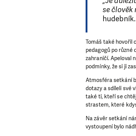
„Je důleži
se člověk 
hudebník.
Tomáš také hovořil o
pedagogů po různé or
zahraničí. Apeloval n
podmínky, že si ji za
Atmosféra setkání by
dotazy a sdíleli své 
také ti, kteří se ch
strastem, které kdys
Na závěr setkání nám
vystoupení bylo nád