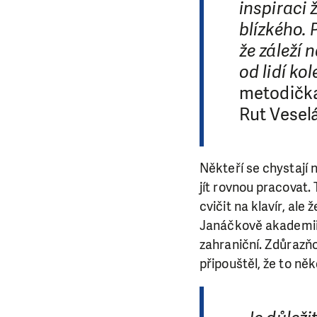
inspiraci
blízkého. 
že záleží n
od lidí ko
metodička
Rut Veselá
Někteří se chystají n
jít rovnou pracovat. 
cvičit na klavír, ale
Janáčkově akademii 
zahraniční. Zdůrazňo
připouštěl, že to ně