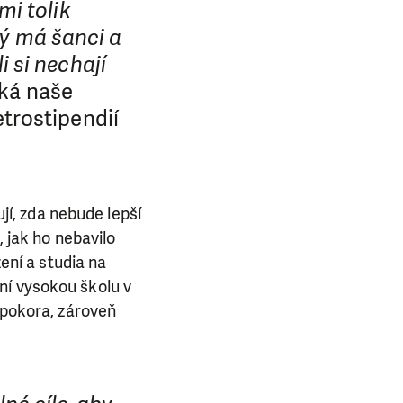
mi tolik
dý má šanci a
li si nechají
íká naše
trostipendií
ují, zda nebude lepší
, jak ho nebavilo
zení a studia na
ní vysokou školu v
 pokora, zároveň