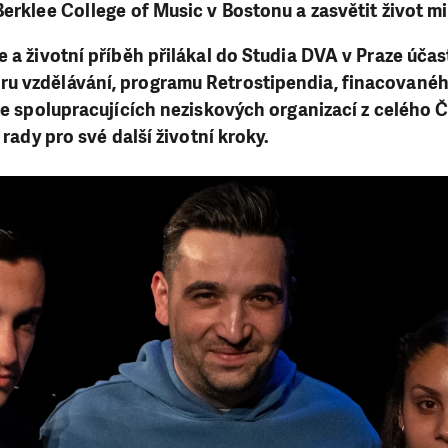
Berklee College of Music v Bostonu a zasvětit život m
e a životní příběh přilákal do Studia DVA v Praze úča
u vzdělávání, programu Retrostipendia, finacovanéh
 ze spolupracujících neziskových organizací z celého Č
a rady pro své další životní kroky.