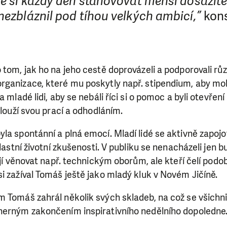
té si každý den stanovovat menší dosažitel
nezbláznil pod tíhou velkých ambicí,”
kon
 tom, jak ho na jeho cestě doprovázeli a podporovali různ
ganizace, které mu poskytly např. stipendium, aby mohl
a mladé lidi, aby se nebáli říci si o pomoc a byli otevření
slouží svou prací a odhodláním.
la spontánní a plná emocí. Mladí lidé se aktivně zapojova
vlastní životní zkušenosti. V publiku se nenacházeli jen b
tějí věnovat např. technickým oborům, ale kteří čelí pod
i zažíval Tomáš ještě jako mladý kluk v Novém Jičíně.
 Tomáš zahrál několik svých skladeb, na což se všichni 
herným zakončením inspirativního nedělního dopoledne