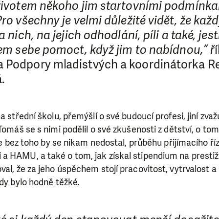
 životem někoho jim startovními podmínka
Pro všechny je velmi důležité vidět, že kaž
a nich, na jejich odhodlání, píli a také, jest
lem sebe pomoct, když jim to nabídnou,” ř
 Podpory mladistvých a koordinátorka Re
.
a střední školu, přemýšlí o své budoucí profesi, jiní zvaž
Tomáš se s nimi podělil o své zkušenosti z dětství, o tom
 že bez toho by se nikam nedostal, průběhu přijímacího ří
a HAMU, a také o tom, jak získal stipendium na prestiž
val, že za jeho úspěchem stojí pracovitost, vytrvalost a
kdy bylo hodně těžké.