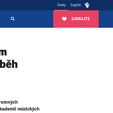
Česky
English
DARUJTE
em
íběh
skromných
Akademii múzických