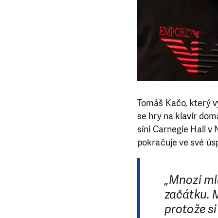
Tomáš Kačo, který vy
se hry na klavír dom
síni Carnegie Hall v
pokračuje ve své ús
„Mnozí mla
začátku. 
protože si