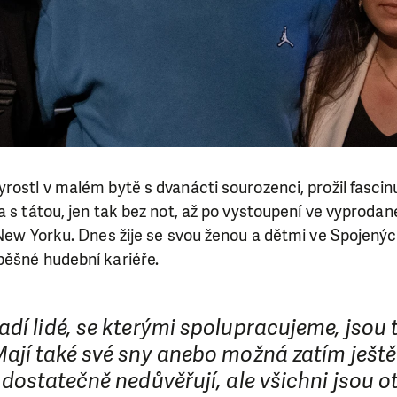
rostl v malém bytě s dvanácti sourozenci, prožil fascinu
a s tátou, jen tak bez not, až po vystoupení ve vyprodan
 New Yorku. Dnes žije se svou ženou a dětmi ve Spojený
pěšné hudební kariéře.
dí lidé, se kterými spolupracujeme, jsou 
Mají také své sny anebo možná zatím ještě
 dostatečně nedůvěřují, ale všichni jsou o