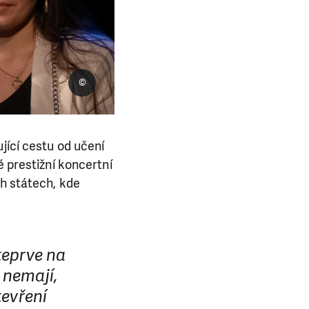
©
jící cestu od učení
é prestižní koncertní
ch státech, kde
teprve na
 nemají,
tevření