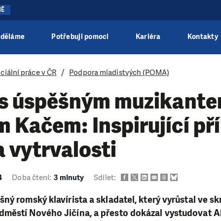
NĚ
 děláme
Potřebuji pomoci
Kariéra
Kontakty
ciální práce v ČR
Podpora mladistvých (POMA)
 s úspěšným muzikant
 Kačem: Inspirující př
a vytrvalosti
4
Doba čtení:
3 minuty
Sdílet:
ný romský klavírista a skladatel, který vyrůstal ve 
městí Nového Jičína, a přesto dokázal vystudovat 