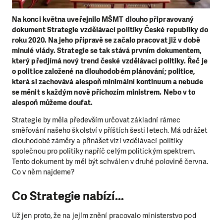
Na konci května uveřejnilo MŠMT dlouho připravovaný
dokument Strategie vzdělávací politiky České republiky do
roku 2020. Na jeho přípravě se začalo pracovat již v době
minulé vlády. Strategie se tak stává prvním dokumentem,
který předjímá nový trend české vzdělávací politiky. Řeč je
o politice založené na dlouhodobém plánování; politice,
která si zachovává alespoň minimální kontinuum a nebude
se měnit s každým nově příchozím ministrem. Nebo v to
alespoň můžeme doufat.
Strategie by měla především určovat základní rámec
směřování našeho školství v příštích šesti letech. Má odrážet
dlouhodobé záměry a přinášet vizi vzdělávací politiky
společnou pro politiky napříč celým politickým spektrem.
Tento dokument by měl být schválen v druhé polovině června.
Co v něm najdeme?
Co Strategie nabízí...
Už jen proto, že na jejím znění pracovalo ministerstvo pod