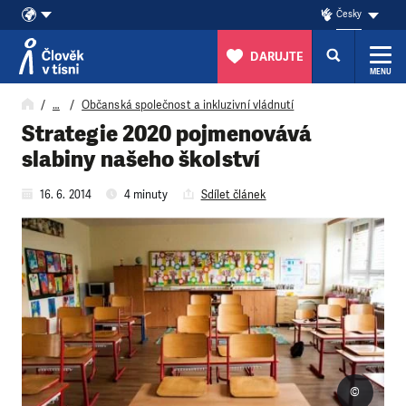
Česky
DARUJTE
MENU
Přeskočit na obsah
…
Občanská společnost a inkluzivní vládnutí
Strategie 2020 pojmenovává
slabiny našeho školství
16. 6. 2014
4 minuty
Sdílet článek
©