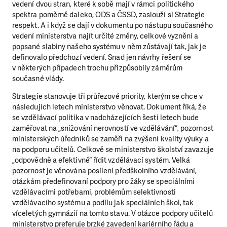
vedení dvou stran, které k sobě mají v rámci politického
spektra poměrně daleko, ODS a ČSSD, zaslouží si Strategie
respekt. A i když se dají v dokumentu po nástupu současného
vedení ministerstva najít určité změny, celkové vyznění a
popsané slabiny našeho systému v něm zůstávají tak, jak je
definovalo předchozí vedení. Snad jen návrhy řešení se
v některých případech trochu přizpůsobily záměrům
současné vlády.
Strategie stanovuje tři průřezové priority, kterým se chce v
následujích letech ministerstvo věnovat. Dokument říká, že
se vzdělávací politika v nadcházejících šesti letech bude
zaměřovat na „snižování nerovností ve vzdělávání“, pozornost
ministerských úředníků se zaměří na zvýšení kvality výuky a
na podporu učitelů. Celkově se ministerstvo školství zavazuje
„odpovědně a efektivně“ řídit vzdělávací systém. Velká
pozornost je věnována posílení předškolního vzdělávání,
otázkám předefinovaní podpory pro žáky se speciálními
vzdělávacími potřebami, problémům selektivnosti
vzdělávacího systému a podílu jak speciálních škol, tak
víceletých gymnázií na tomto stavu. V otázce podpory učitelů
ministerstvo preferuje brzké zavedení kariérního řádu a