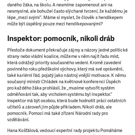
PODPOŘTE NÁS!
daného žáka, na školu. A nesmíme zapomenout ani na
nesmyslné, ale bohužel často slýchané tvrzení, že každému je
Abychom mohli pomáhat smysluplně, neobejdeme se
lépe „mezi svými“. Máme si myslet, že člověk s hendikepem
bez Vaší podpory. Ať už se nám rozhodnete pomoci
může být úspěšný pouze mezi hendikepovanými?
jedním darem nebo se stanete pravidelným dárcem
Klubu přátel, Vaše dary nám umožní pomoci vždy tam,
Inspektor: pomocník, nikoli dráb
kde je to nejvíce potřeba.
Přestože dokument překračuje zájmy a názory jedné politické
strany nebo vládní koalice, můžeme v něm najít řadu míst,
DAROVAT
DAROVAT PRAVIDELNĚ
která odrážejí priority současného vedení. Kromě zavedení
povinného roku předškolní výchovy, který má své oprávnění,
také kariérní řád, pojatý jako nástroj vnější motivace. K němu
současný ministr Chládek na květnové konferenci Úspěch
pro každého žáka prohlásil, že „musíme vytvořit systém
odměňování tak, aby vrcholem systému byl inspektor.“
Inspektor má být osobou, která bude hodnotit práci ostatních
učitelů a zároveň jim půjde příkladem. Nikoli dráb, ale
pomocník. Pomoci má také zřízení Národní rady pro
vzdělávání.
Hana Košťálová, vedoucí expertní rady projektu Pomáháme