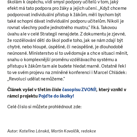
školám k úspěchu, vidí smysl podpory učitelů v tom, jaký
efekt má tato podpora pro žáky a jejich učení. „Když chceme
podporovat individuální přístup k žákům, měli bychom být
také schopni dávat individuální podporu učitelům. Nikoli je
rovnat všechny podle jednotného mustru,“ říká. Takovou
úvahu ale v celé Strategii nenajdete. Z dokumentu je zjevné,
že rozdělování dětí do škol podle toho, jak se nám zdají být
chytré, nebo hloupé, úspěšné, či neúspěšné, je dlouhodobě
neúnosné. Ministerstvo si to uvědomuje a chce situaci měnit,
snahu o komplexnější proměnu vzdělávacího systému a
přístupu k žákům tam ale budete hledat marně. Ostatně řekl
to ve svém projevu na zmíněné konferenci i Marcel Chládek:
„Revoluci udělat nemůžeme.“
Článek vyšel v třetím čísle
časopisu ZVONÍ!
, který vznikl v
rámci projektu
Pojďte do školky!
Celé číslo si můžete prohlédnout zde:
Autor: Kateřina Lánská, Martin Kovalčík, redakce