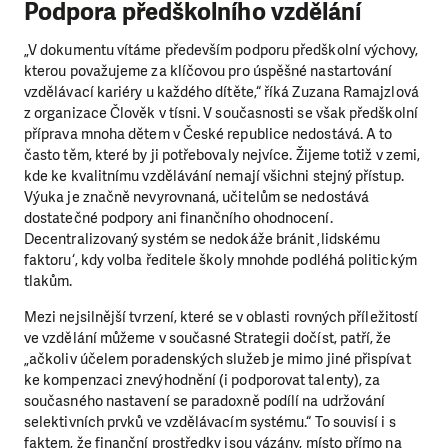
Podpora předškolního vzdělání
„V dokumentu vítáme především podporu předškolní výchovy,
kterou považujeme za klíčovou pro úspěšné nastartování
vzdělávací kariéry u každého dítěte,“ říká Zuzana Ramajzlová
z organizace Člověk v tísni. V současnosti se však předškolní
příprava mnoha dětem v České republice nedostává. A to
často těm, které by ji potřebovaly nejvíce. Žijeme totiž v zemi,
kde ke kvalitnímu vzdělávání nemají všichni stejný přístup.
Výuka je značně nevyrovnaná, učitelům se nedostává
dostatečné podpory ani finančního ohodnocení.
Decentralizovaný systém se nedokáže bránit ‚lidskému
faktoru‘, kdy volba ředitele školy mnohde podléhá politickým
tlakům.
Mezi nejsilnější tvrzení, které se v oblasti rovných příležitostí
ve vzdělání můžeme v současné Strategii dočíst, patří, že
„ačkoliv účelem poradenských služeb je mimo jiné přispívat
ke kompenzaci znevýhodnění (i podporovat talenty), za
současného nastavení se paradoxně podílí na udržování
selektivních prvků ve vzdělávacím systému.“ To souvisí i s
LÍBÍ SE VÁM, CO DĚLÁME?
faktem, že ­finanční ­prostředky jsou vázány, místo přímo na