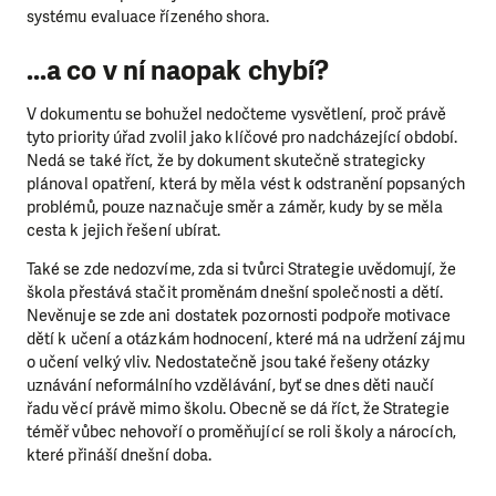
systému evaluace řízeného shora.
...a co v ní naopak chybí?
V dokumentu se bohužel nedočteme vysvětlení, proč právě
tyto priority úřad zvolil jako klíčové pro nadcházející období.
Nedá se také říct, že by dokument skutečně strategicky
plánoval opatření, která by měla vést k odstranění popsaných
problémů, pouze naznačuje směr a záměr, kudy by se měla
cesta k jejich řešení ubírat.
Také se zde nedozvíme, zda si tvůrci Strategie uvědomují, že
škola přestává stačit proměnám dnešní společnosti a dětí.
Nevěnuje se zde ani dostatek pozornosti podpoře motivace
dětí k učení a otázkám hodnocení, které má na udržení zájmu
o učení velký vliv. Nedostatečně jsou také řešeny otázky
uznávání neformálního vzdělávání, byť se dnes děti naučí
řadu věcí právě mimo školu. Obecně se dá říct, že Strategie
téměř vůbec nehovoří o proměňující se roli školy a nárocích,
které přináší dnešní doba.