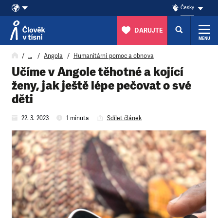
Česky
DARUJTE
MENU
Přeskočit na obsah
…
Angola
Humanitární pomoc a obnova
Učíme v Angole těhotné a kojící
ženy, jak ještě lépe pečovat o své
děti
22. 3. 2023
1 minuta
Sdílet článek