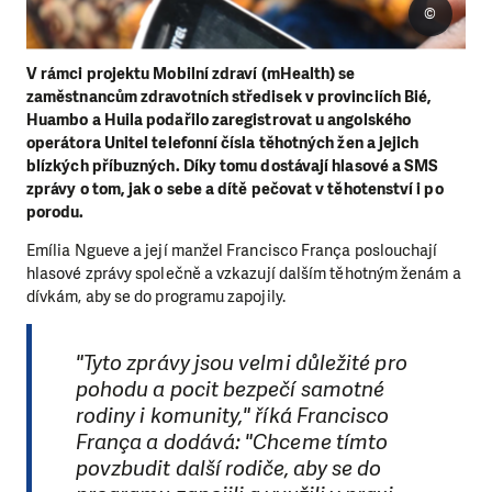
©
V rámci projektu Mobilní zdraví (mHealth) se
zaměstnancům zdravotních středisek v provinciích Bié,
Huambo a Huila podařilo zaregistrovat u angolského
operátora Unitel telefonní čísla těhotných žen a jejich
blízkých příbuzných. Díky tomu dostávají hlasové a SMS
zprávy o tom, jak o sebe a dítě pečovat v těhotenství i po
porodu.
Emília Ngueve a její manžel Francisco França poslouchají
hlasové zprávy společně a vzkazují dalším těhotným ženám a
dívkám, aby se do programu zapojily.
"Tyto zprávy jsou velmi důležité pro
pohodu a pocit bezpečí samotné
rodiny i komunity," říká Francisco
França a dodává: "Chceme tímto
povzbudit další rodiče, aby se do