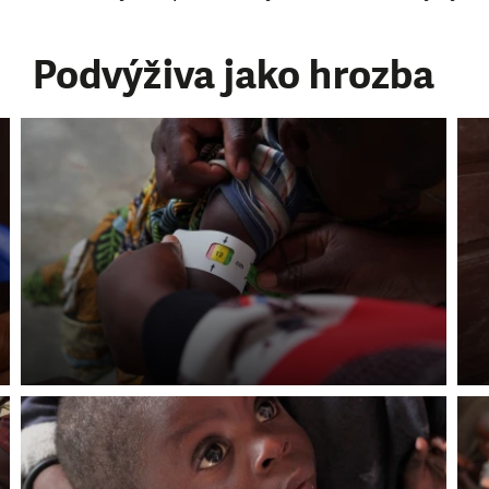
Podvýživa jako hrozba
SE VÁM, CO DĚLÁME? PODPOŘT
 pomáhat smysluplně, neobejdeme se bez Vaší podpory
i jedním darem nebo se stanete pravidelným dárcem K