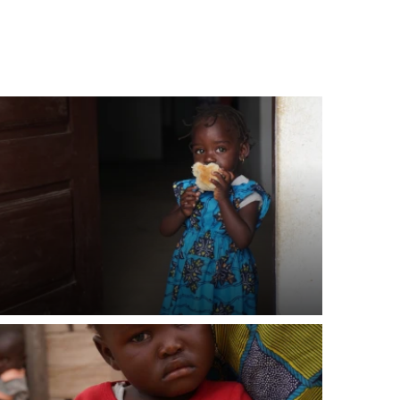
E NÁS!
. Ať už se nám
lubu přátel, Vaše