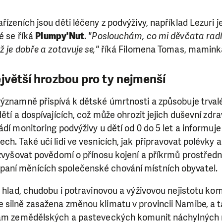
ízeních jsou děti léčeny z podvýživy, například Lezuri j
é se říká
Plumpy'Nut
.
"Poslouchám, co mi děvčata radí a
ž je dobře a zotavuje se,"
říká Filomena Tomas, maminka
ejvětší hrozbou pro ty nejmenší
významně přispívá k dětské úmrtnosti a způsobuje trval
ětí a dospívajících, což může ohrozit jejich duševní zdrav
ádí monitoring podvýživy u dětí od 0 do 5 let a informuj
ch. Také učí lidi ve vesnicích, jak připravovat polévky 
 zvyšovat povědomí o přínosu kojení a příkrmů prostřed
aní měnících společenské chování místních obyvatel.
t hlad, chudobu i potravinovou a výživovou nejistotu kom
 silně zasažena změnou klimatu v provincii Namibe, a t
inám zemědělských a pasteveckých komunit náchylných