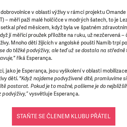
 dobrovolnice v oblasti výživy v rámci projektu Omande
T) – měří paži malé holčičce v modrých šatech, to je Le
 setkal před měsícem, když byla ve špatném zdravotním s
yž jí měřící proužek přiložíte na ruku, už nezčervená – 
vy. Mnoho dětí žijících v angolské poušti Namib trpí p
a se do těžké podvýživy, ale teď už se dostala na středně
avuje,"
říká Esperança.
i, jako je Esperança, jsou vyškolení v oblasti mobilizac
vy dětí.
"Když najdeme podvyživené dítě, promluvíme s
dítě postarat. Pokud je to možné, pošleme je do nejbližš
 z podvýživy,”
vysvětluje Esperança.
STAŇTE SE ČLENEM KLUBU PŘÁTEL