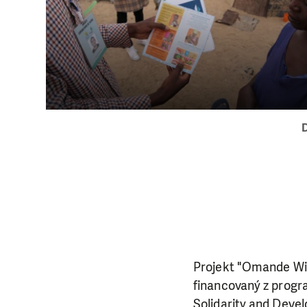
da
Projekt "Omande Win
financovaný z progra
Solidarity and Deve