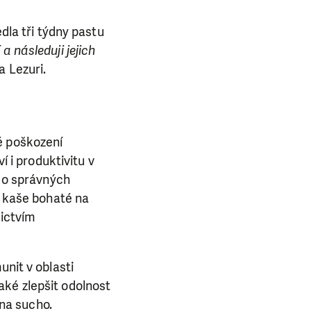
edla tři týdny pastu
 následuji jejich
 Lezuri.
é poškození
í i produktivitu v
e o správných
a kaše bohaté na
nictvím
unit v oblasti
aké zlepšit odolnost
 na sucho.