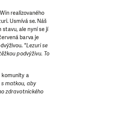
 Win realizovaného
zuri. Usmívá se. Náš
tavu, ale nyní se jí
červená barva je
odvýživou.
"Lezuri se
 těžkou podvýživu. To
e komunity a
i s matkou, aby
ího zdravotnického