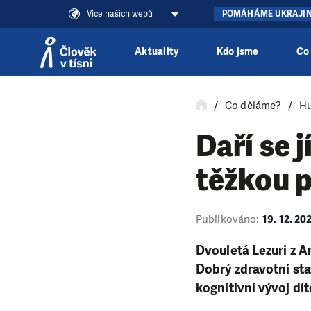
Více našich webů
POMÁHÁME UKRAJI
Aktuality
Kdo jsme
Co
Přeskočit na obsah
Co děláme?
Hu
Daří se 
těžkou 
Publikováno:
19. 12. 20
Dvouletá Lezuri z A
Dobrý zdravotní sta
kognitivní vývoj dí