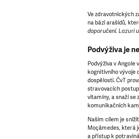
Ve zdravotnických zař
na bázi arašídů, kter
doporučení. Lazuri u
Podvýživa je n
Podvýživa v Angole 
kognitivního vývoje d
dospělosti. ČvT prov
stravovacích postupe
vitamíny, a snaží se
komunikačních kamp
Naším cílem je sníži
Moçâmedes, která je
a přístup k potrav