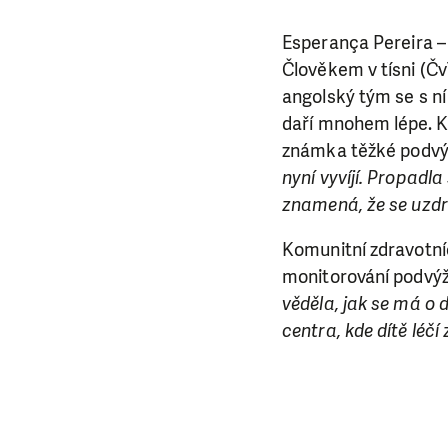
Esperança Pereira –
Člověkem v tísni (Čv
angolský tým se s ní
daří mnohem lépe. Kd
známka těžké podvýži
nyní vyvíjí. Propadl
znamená, že se uzdr
Komunitní zdravotníc
monitorování podvýži
věděla, jak se má o 
centra, kde dítě léčí