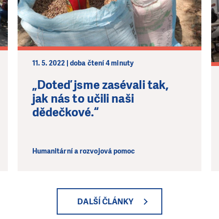
11. 5. 2022 | doba čtení 4 minuty
„Doteď jsme zasévali tak,
jak nás to učili naši
dědečkové.“
Humanitární a rozvojová pomoc
DALŠÍ ČLÁNKY