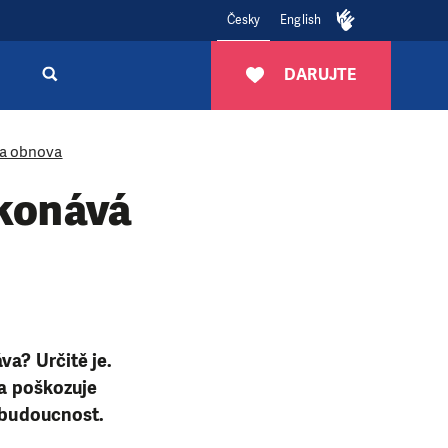
Česky
English
DARUJTE
a obnova
ekonává
va? Určitě je.
va poškozuje
t budoucnost.