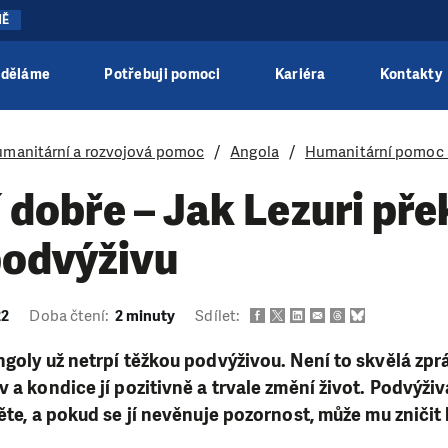
NĚ
 děláme
Potřebuji pomoci
Kariéra
Kontakty
manitární a rozvojová pomoc
Angola
Humanitární pomoc 
jí dobře – Jak Lezuri př
podvýživu
22
Doba čtení:
2 minuty
Sdílet:
ngoly už netrpí těžkou podvýživou. Není to skvělá zprá
v a kondice jí pozitivně a trvale změní život. Podvýži
těte, a pokud se jí nevěnuje pozornost, může mu zniči