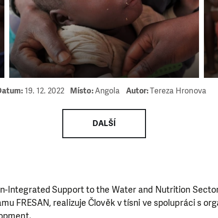
ry nám umožní pomoci vždy tam, kde je to nejvíce potře
DAROVAT
DAROVAT PRAVIDELNĚ
Datum:
19. 12. 2022
Místo:
Angola
Autor:
Tereza Hronova
DALŠÍ
-Integrated Support to the Water and Nutrition Sector
mu FRESAN, realizuje Člověk v tísni ve spolupráci s org
lopment.