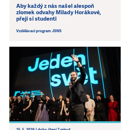
Aby každý z nás našel alespoň
zlomek odvahy Milady Horákové,
přejí si studenti
Vzdělávací program JSNS
25. 5. 2026 | doba čtení 7 minut