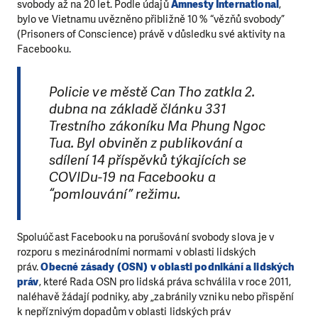
svobody až na 20 let. Podle údajů
Amnesty International
,
bylo ve Vietnamu uvězněno přibližně 10 % “vězňů svobody”
(Prisoners of Conscience) právě v důsledku své aktivity na
Facebooku.
Policie ve městě Can Tho zatkla 2.
dubna na základě článku 331
Trestního zákoníku Ma Phung Ngoc
Tua. Byl obviněn z publikování a
sdílení 14 příspěvků týkajících se
COVIDu-19 na Facebooku a
“pomlouvání” režimu.
Spoluúčast Facebooku na porušování svobody slova je v
rozporu s mezinárodními normami v oblasti lidských
práv.
Obecné zásady (OSN) v oblasti podnikání a lidských
práv
, které Rada OSN pro lidská práva schválila v roce 2011,
naléhavě žádají podniky, aby „zabránily vzniku nebo přispění
k nepříznivým dopadům v oblasti lidských práv