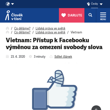
Česky
DARUJTE
MENU
Přeskočit na obsah
Co děláme?
Lidská práva ve světě
Co děláme?
Lidská práva ve světě
Vietnam
Vietnam: Přístup k Facebooku
výměnou za omezení svobody slova
23. 4. 2020
3 minuty
Sdílet článek