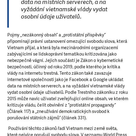
data na místních serverech, a na
vyžádání vietnamské vlády vydat
osobní údaje uživatelů.
Pojmy „nezákonný obsah“ a „protistátní příspěvky“
připomínají právní ustanovení omezující svobodu slova, která
Vietnam přijal, a která byla mezinárodními organizacemi
zabývajícími se lidskoprávní tematikou kritizována jako
nebezpečně vágní. Jejich součástí je Zákon o kybernetické
bezpečnosti, účinný od roku 2019, podle kterého je kritika
vlády na internetu trestná. Tento zákon také zavazuje
internetové společnosti jako je Facebook a Google ukládat
data na místních serverech, a na vyžádání vietnamské vlády
vydat osobní údaje uživatelů. Podle Trestního zákoníku z roku
2015 může navíc uživatel zveřejňující online obsah, ve kterém
kritizuje vládu, čelit obvinění z “protistátní propagandy”
(Článek 117) a „zneužívání demokratických svobod k
porušování státních zájmů“ (článek 331).
Používání těchto zákonů řadí Vietnam mezi země světa,
které nejvíce porušují svobodu slova. V seznamu World Press