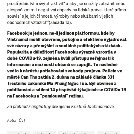
prostřednictvím svých aktivit“ a aby „se snažily zabránit nebo
alespoň zmírnit negativní dopady na lidská práva, které přímo
souvisí s jejich činností, výrobky nebo službami v jejich
obchodních vztazích“(Zásada 13).
Facebook je jednou, ne-li jedinou platformou, kde by
Vietnamci mohli otevřeně, pokojně a efektivně vyjadřovat
své názory a přemýšlet o sociálně-politických otázkách.
Popularita a důležitost Facebooku výrazně vzrostla v
době COVIDu-19, zejména kvůli přístupu veřejnosti k
informacím a možnosti občanů se zapojit. To následně
vedlo k nárůstu potlačování svobody projevu.
Policie ve
městě Can Tho zatkla 2. dubna na základě článku 331
Trestního zákoníku Ma Phung Ngoc Tua. Byl obviněn z
publikování a sdílení 14 příspěvků týkajících se COVIDu-19
na Facebooku a “pomlouvání” režimu.
Za překlad z angličtiny děkujeme Kristině Jochmannové.
Autor: ČvT