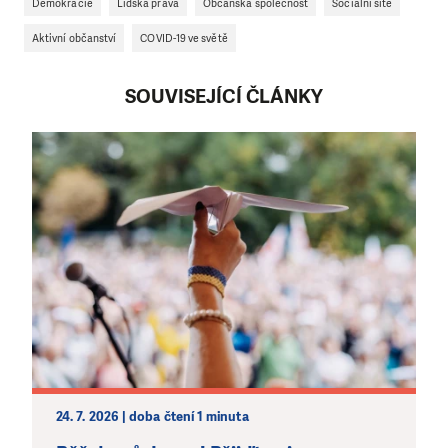
Demokracie
Lidská práva
Občanská společnost
Sociální sítě
Aktivní občanství
COVID-19 ve světě
SOUVISEJÍCÍ ČLÁNKY
LÍBÍ SE VÁM, CO DĚLÁME?
PODPOŘTE NÁS!
Abychom mohli pomáhat smysluplně, neobejdeme se
bez Vaší podpory. Ať už se nám rozhodnete pomoci
jedním darem nebo se stanete pravidelným dárcem
Klubu přátel, Vaše dary nám umožní pomoci vždy tam,
kde je to nejvíce potřeba.
DAROVAT
DAROVAT PRAVIDELNĚ
24. 7. 2026 | doba čtení 1 minuta