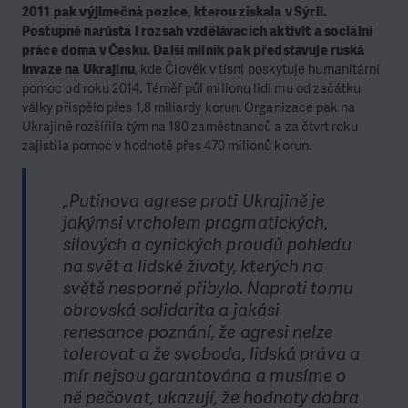
2011 pak výjimečná pozice, kterou získala v Sýrii.
Postupně narůstá i rozsah vzdělávacích aktivit a sociální
práce doma v Česku. Další milník pak představuje ruská
invaze na Ukrajinu
, kde Člověk v tísni poskytuje humanitární
pomoc od roku 2014. Téměř půl milionu lidí mu od začátku
války přispělo přes 1,8 miliardy korun. Organizace pak na
Ukrajině rozšířila tým na 180 zaměstnanců a za čtvrt roku
zajistila pomoc v hodnotě přes 470 milionů korun.
„Putinova agrese proti Ukrajině je
jakýmsi vrcholem pragmatických,
silových a cynických proudů pohledu
na svět a lidské životy, kterých na
světě nesporně přibylo. Naproti tomu
obrovská solidarita a jakási
renesance poznání, že agresi nelze
tolerovat a že svoboda, lidská práva a
mír nejsou garantována a musíme o
ně pečovat, ukazují, že hodnoty dobra