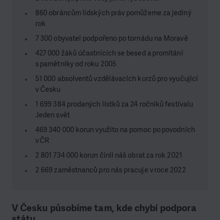
860 obráncům lidských práv pomůžeme za jediný
rok
7 300 obyvatel podpořeno po tornádu na Moravě
427 000 žáků účastnících se besed a promítání
s pamětníky od roku 2005
51 000 absolventů vzdělávacích kurzů pro vyučující
v Česku
1 699 384 prodaných lístků za 24 ročníků festivalu
Jeden svět
469 340 000 korun využito na pomoc po povodních
v ČR
2 801 734 000 korun činil náš obrat za rok 2021
2 669 zaměstnanců pro nás pracuje v roce 2022
V Česku působíme tam, kde chybí podpora
státu