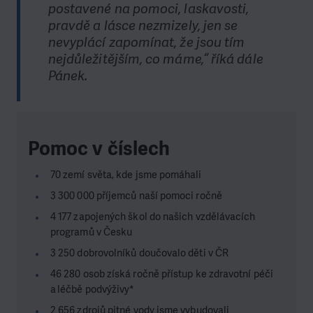
postavené na pomoci, laskavosti,
pravdě a lásce nezmizely, jen se
nevyplácí zapomínat, že jsou tím
nejdůležitějším, co máme,“ říká dále
Pánek.
Pomoc v číslech
70 zemí světa, kde jsme pomáhali
3 300 000 příjemců naší pomoci ročně
4 177 zapojených škol do našich vzdělávacích
programů v Česku
3 250 dobrovolníků doučovalo děti v ČR
46 280 osob získá ročně přístup ke zdravotní péči
a léčbě podvýživy*
2 656 zdrojů pitné vody jsme vybudovali