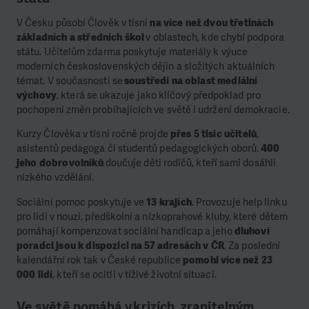
V Česku působí Člověk v tísni
na více než dvou třetinách
základních a středních škol
v oblastech, kde chybí podpora
státu. Učitelům zdarma poskytuje materiály k výuce
moderních československých dějin a složitých aktuálních
témat. V současnosti se
soustředí na oblast mediální
výchovy
, která se ukazuje jako klíčový předpoklad pro
pochopení změn probíhajících ve světě i udržení demokracie.
Kurzy Člověka v tísni ročně projde
přes 5 tisíc učitelů
,
asistentů pedagoga či studentů pedagogických oborů.
400
jeho dobrovolníků
doučuje děti rodičů, kteří sami dosáhli
nízkého vzdělání.
Sociální pomoc poskytuje ve
13 krajích
. Provozuje help linku
pro lidi v nouzi, předškolní a nízkoprahové kluby, které dětem
pomáhají kompenzovat sociální handicap a jeho
dluhoví
poradci jsou k dispozici na 57 adresách v ČR
. Za poslední
kalendářní rok tak v České republice
pomohl více než 23
000 lidí
, kteří se ocitli v tíživé životní situaci.
Ve světě pomáhá v krizích, zranitelným