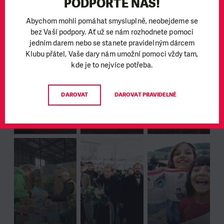
PODPOŘTE NÁS!
30 let práce Člověka v tísni
Abychom mohli pomáhat smysluplně, neobejdeme se
bez Vaší podpory. Ať už se nám rozhodnete pomoci
jedním darem nebo se stanete pravidelným dárcem
Klubu přátel, Vaše dary nám umožní pomoci vždy tam,
kde je to nejvíce potřeba.
DAROVAT
DAROVAT PRAVIDELNĚ