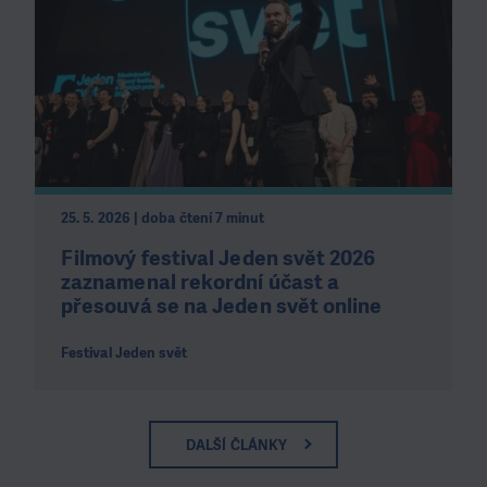
25. 5. 2026 | doba čtení 7 minut
Filmový festival Jeden svět 2026
zaznamenal rekordní účast a
přesouvá se na Jeden svět online
Festival Jeden svět
DALŠÍ ČLÁNKY