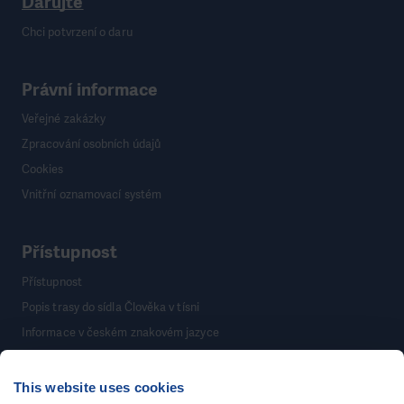
Darujte
Chci potvrzení o daru
Právní informace
Veřejné zakázky
Zpracování osobních údajů
Cookies
Vnitřní oznamovací systém
Přístupnost
Přístupnost
Popis trasy do sídla Člověka v tísni
Informace v českém znakovém jazyce
This website uses cookies
©
Člověk v tísni, o.p.s.
, Šafaříkova 635/24, 120 00 Praha 2