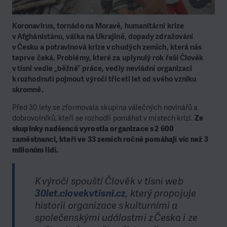
Koronavirus, tornádo na Moravě, humanitární krize
v Afghánistánu, válka na Ukrajině, dopady zdražování
v Česku a potravinová krize v chudých zemích, která nás
teprve čeká. Problémy, které za uplynulý rok řeší Člověk
v tísni vedle „běžné“ práce, vedly nevládní organizaci
k rozhodnutí pojmout výročí třiceti let od svého vzniku
skromně.
Před 30 lety se zformovala skupina válečných novinářů a
dobrovolníků, kteří se rozhodli pomáhat v místech krizí.
Ze
skupinky nadšenců vyrostla organizace s 2 600
zaměstnanci, kteří ve 33 zemích ročně pomáhají víc než 3
milionům lidí.
K výročí spouští Člověk v tísni web
30let.clovekvtisni.cz
, který propojuje
historii organizace s kulturními a
společenskými událostmi z Česka i ze