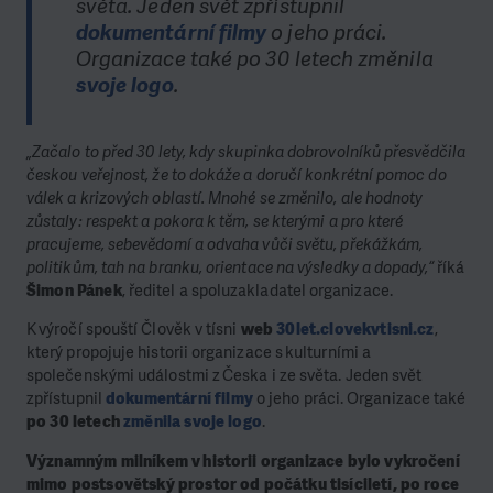
světa. Jeden svět zpřístupnil
dokumentární filmy
o jeho práci.
Organizace také po 30 letech změnila
svoje logo
.
„Začalo to před 30 lety, kdy skupinka dobrovolníků přesvědčila
českou veřejnost, že to dokáže a doručí konkrétní pomoc do
válek a krizových oblastí. Mnohé se změnilo, ale hodnoty
zůstaly: respekt a pokora k těm, se kterými a pro které
pracujeme, sebevědomí a odvaha vůči světu, překážkám,
politikům, tah na branku, orientace na výsledky a dopady,“
říká
Šimon Pánek
, ředitel a spoluzakladatel organizace.
K výročí spouští Člověk v tísni
web
30let.clovekvtisni.cz
,
který propojuje historii organizace s kulturními a
společenskými událostmi z Česka i ze světa. Jeden svět
zpřístupnil
dokumentární filmy
o jeho práci. Organizace také
po 30 letech
změnila svoje logo
.
Významným milníkem v historii organizace bylo vykročení
mimo postsovětský prostor od počátku tisíciletí, po roce