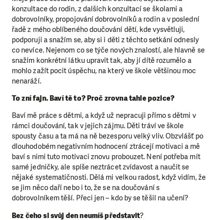
konzultace do rodin, z dalších konzultací se školami a
dobrovolníky, propojování dobrovolníků a rodin a v poslední
řadě z mého oblíbeného doučování dětí, kde vysvětluji,
podporuji a snažím se, aby si i děti z těchto setkání odnesly
co nevíce. Nejenom co se týče nových znalostí, ale hlavně se
snažím konkrétní látku upravit tak, aby jí dítě rozumělo a
mohlo zažít pocit úspěchu, na který ve škole většinou moc
nenaráží.
To zní fajn. Baví tě to? Proč zrovna tahle pozice?
Baví mě práce s dětmi, a když už nepracuji přímo s dětmi v
rámci doučování, tak v jejich zájmu. Děti tráví ve škole
spousty času a ta má na ně bezesporu velký vliv. Obzvlášť po
dlouhodobém negativním hodnocení ztrácejí motivaci a mě
baví s nimi tuto motivaci znovu probouzet. Není potřeba mít
samé jedničky, ale spíše neztrácet zvídavost a naučit se
nějaké systematičnosti. Dělá mi velkou radost, když vidím, že
se jim něco daří nebo i to, že se na doučování s
dobrovolníkem těší. Přeci jen – kdo by se těšil na učení?
Bez čeho si svůj den neumíš představit
?