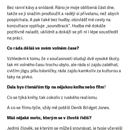
Bez ranní kávy a snídaně. Ráno je moje oblíbená část dne,
takže se ji snažím prodloužit a raději si přivstanu, než abych
pospíchala. A pak také bez hudby, obzvlášť mé cesty na
konzultace vyplňuje „soundtrack“. Hudba mě dokáže
pozitivně naladit, uklidnit a dokáži se při ní i lépe soustředit
na práci.
Co ráda děláš ve svém volném čase?
Vzhledem k tomu, že v současnosti studuji dvě vysoké školy,
tak mi volného času trochu ubylo, ale ráda si zajdu zaběhat,
cvičím jógu, píšu básničky, ráda zajdu kamkoliv za kulturou a
taky na pivko.
Dala bys čtenářům tip na nějakou knihu nebo film
?
Co se týká knihy, tak cokoliv z ruského realismu.
A co se filmu týče, vždy mě potěší Deník Bridget Jones.
Máš nějaké moto, kterým se v životě řídíš?
Jediný člověk, se kterým se můžeš srovnávat, je tvoje včerejší