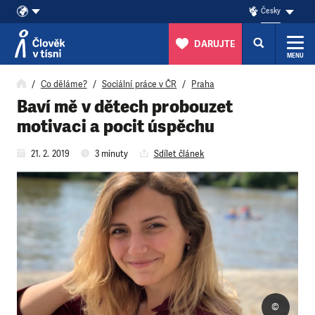
Česky
DARUJTE
MENU
Přeskočit na obsah
Co děláme?
Sociální práce v ČR
Praha
Baví mě v dětech probouzet
motivaci a pocit úspěchu
21. 2. 2019
3 minuty
Sdílet článek
©