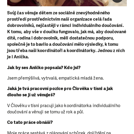
Svůj čas věnuje dětem ze sociálně znevýhodněného
prostředí prostředníctvím naší organizace celá řada
dobrovolníků, nejčastěji v rámci individuálního doučování.
K tomu, aby vše v doučku fungovalo, jak má, aby doučované
dítě, rodina i dobrovolník, měli dostatečnou podporu,
společně je to bavilo a doučování mělo výsledky, k tomu
jsou třeba naši koordinátoři a koordinátorky. Jednou z nich
je i Anička.
Jak by ses Aničko popsala? Kdo jsi?
Jsem přemýšlivá, vytrvalá, empatická mladá žena.
Jaká je tvá pracovní pozice pro Člověka v tísni a jak
dlouho se jí už věnuješ?
V Člověku v tísni pracuji jako koordinátorka individuálního
doučování a věnuji se tomu už rok a půl.
Co tato práce obnáší?
Moje práce sestává z plánování schůzek, dojíždění na