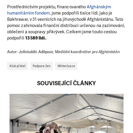
Prostřednictvím projektu, financovaného
Afghánským
humanitárním fondem
, jsme podpořili tisíce lidí, jako je
Bakhrawar, v 31 vesnicích na jihovýchodě Afghánistánu. Tato
pomoc zahrnovala finanční distribuci určenou na zazimování,
oblečení a soupravy přikrývek. Celkem jsme touto cestou
podpořili
13 589 lidí.
Autor: Jallaluddin Adibpoor, Mediální koordinátor pro Afghánistán
Klub přátel
Podpora žen
Winterizace
SOUVISEJÍCÍ ČLÁNKY