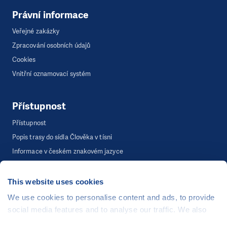
Právní informace
Veřejné zakázky
Zpracování osobních údajů
Cookies
Vnitřní oznamovací systém
Přístupnost
Přístupnost
Popis trasy do sídla Člověka v tísni
Informace v českém znakovém jazyce
This website uses cookies
©
Člověk v tísni, o.p.s.
, Šafaříkova 635/24, 120 00 Praha 2
We use cookies to personalise content and ads, to provide
Webová stránka běží na bezplatně poskytnutém server hostingu od
social media features and to analyse our traffic. We also
CZECHIA.COM
. Děkujeme.
share information about your use of our site with our social