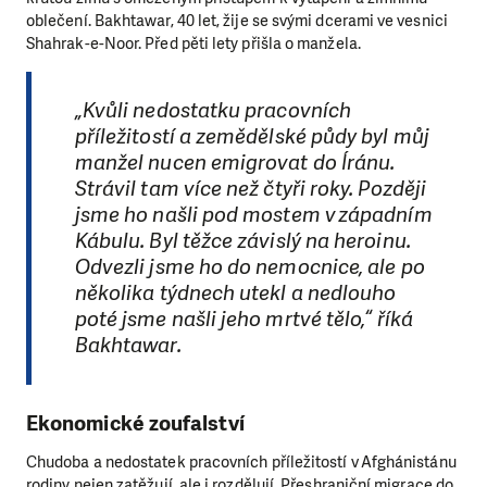
oblečení. Bakhtawar, 40 let, žije se svými dcerami ve vesnici
Shahrak-e-Noor. Před pěti lety přišla o manžela.
„Kvůli nedostatku pracovních
příležitostí a zemědělské půdy byl můj
manžel nucen emigrovat do Íránu.
Strávil tam více než čtyři roky. Později
jsme ho našli pod mostem v západním
Kábulu. Byl těžce závislý na heroinu.
Odvezli jsme ho do nemocnice, ale po
několika týdnech utekl a nedlouho
poté jsme našli jeho mrtvé tělo,“ říká
Bakhtawar.
Ekonomické zoufalství
Chudoba a nedostatek pracovních příležitostí v Afghánistánu
rodiny nejen zatěžují, ale i rozdělují. Přeshraniční migrace do