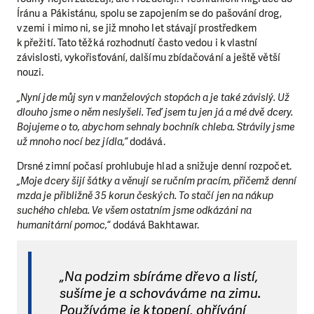
Íránu a Pákistánu, spolu se zapojením se do pašování drog,
v zemi i mimo ni, se již mnoho let stávají prostředkem
k přežití. Tato těžká rozhodnutí často vedou i k vlastní
závislosti, vykořisťování, dalšímu zbídačování a ještě větší
nouzi.
„Nyní jde můj syn v manželových stopách a je také závislý. Už
dlouho jsme o něm neslyšeli. Teď jsem tu jen já a mé dvě dcery.
Bojujeme o to, abychom sehnaly bochník chleba. Strávily jsme
už mnoho nocí bez jídla,“
dodává.
Drsné zimní počasí prohlubuje hlad a snižuje denní rozpočet.
„Moje dcery šijí šátky a věnují se ručním pracím, přičemž denní
mzda je přibližně 35 korun českých. To stačí jen na nákup
suchého chleba. Ve všem ostatním jsme odkázáni na
humanitární pomoc,“
dodává Bakhtawar.
„Na podzim sbíráme dřevo a listí,
sušíme je a schováváme na zimu.
Používáme je k topení, ohřívání