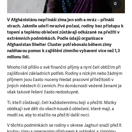
©
V Afghánistánu nepřináší zima jen sníh a mráz – přináší
strach. Jakmile udeří mrazivé počasí, rodiny bez přístupu k
topení a teplému oblečení zůstávají odkázané na přežití v
extrémních podmínkách. Podle údajů organizace
Afghanistan Shelter Cluster potřebovalo během zimy
naléhavou pomoc k zajištění zimního vybavení více než 1,3
milionu lidí.
Mnoho lidí přišlo o své finanční příjmy a nyní čelí obtížím při
zajišťování základních potřeb. Rodiny s nízkým nebo žádným
příjmem jsou často nuceny hledat pracovní příležitosti v
jiných městech či zemích. Pro domácnosti vedené ženami je
však takové řešení často nedostupné.
Ti, kteří zůstávají, čelí každodennímu boji o přežití. Matky
oblékají své děti do všech kousků oblečení, které mají, a
modlí se, aby to stačilo na přežití další noci.
V těchto podmínkách se rodiny v okrese Jaghuri snaží přežít
krutou zimu s omezeným přístupem k vytápění a zimnímu