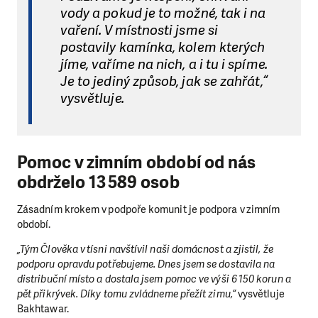
vody a pokud je to možné, tak i na
vaření. V místnosti jsme si
postavily kamínka, kolem kterých
jíme, vaříme na nich, a i tu i spíme.
Je to jediný způsob, jak se zahřát,“
vysvětluje.
Pomoc v zimním období od nás
obdrželo 13 589 osob
Zásadním krokem v podpoře komunit je podpora v zimním
období.
„Tým Člověka v tísni navštívil naši domácnost a zjistil, že
podporu opravdu potřebujeme. Dnes jsem se dostavila na
distribuční místo a dostala jsem pomoc ve výši 6 150 korun a
pět přikrývek. Díky tomu zvládneme přežít zimu,“
vysvětluje
Bakhtawar.