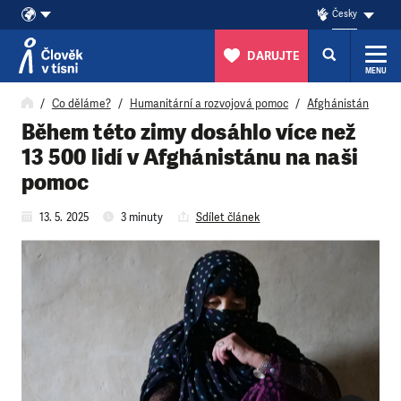
Česky
DARUJTE
MENU
Přeskočit na obsah
Co děláme?
Humanitární a rozvojová pomoc
Afghánistán
Během této zimy dosáhlo více než
13 500 lidí v Afghánistánu na naši
pomoc
13. 5. 2025
3 minuty
Sdílet článek