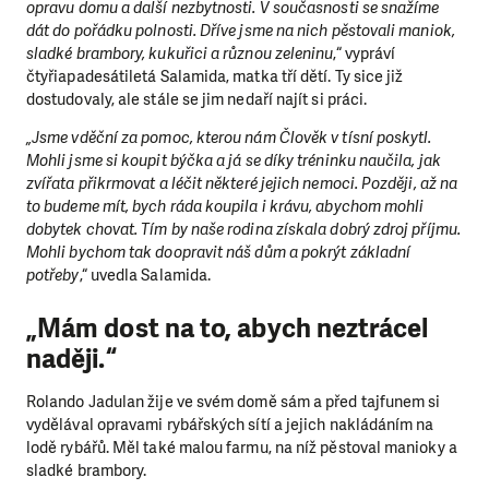
opravu domu a další nezbytnosti. V současnosti se snažíme
dát do pořádku polnosti. Dříve jsme na nich pěstovali maniok,
sladké brambory, kukuřici a různou zeleninu
,“ vypráví
čtyřiapadesátiletá Salamida, matka tří dětí. Ty sice již
dostudovaly, ale stále se jim nedaří najít si práci.
„Jsme vděční za pomoc, kterou nám Člověk v tísní poskytl.
Mohli jsme si koupit býčka a já se díky tréninku naučila, jak
zvířata přikrmovat a léčit některé jejich nemoci. Později, až na
to budeme mít, bych ráda koupila i krávu, abychom mohli
LÍBÍ SE VÁM, CO DĚLÁME?
dobytek chovat. Tím by naše rodina získala dobrý zdroj příjmu.
Mohli bychom tak doopravit náš dům a pokrýt základní
PODPOŘTE NÁS!
potřeby
,“ uvedla Salamida.
Abychom mohli pomáhat smysluplně, neobejdeme se bez Vaš
„Mám dost na to, abych neztrácel
podpory. Ať už se nám rozhodnete pomoci jedním darem nebo 
stanete pravidelným dárcem Klubu přátel, Vaše dary nám umo
naději.“
pomoci vždy tam, kde je to nejvíce potřeba.
Rolando Jadulan žije ve svém domě sám a před tajfunem si
vydělával opravami rybářských sítí a jejich nakládáním na
DAROVAT
DAROVAT PRAVIDELNĚ
lodě rybářů. Měl také malou farmu, na níž pěstoval manioky a
sladké brambory.