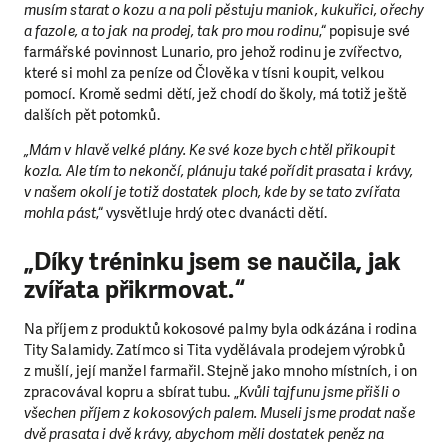
musím starat o kozu a na poli pěstuju maniok, kukuřici, ořechy
a fazole, a to jak na prodej, tak pro mou rodinu
,“ popisuje své
farmářské povinnost Lunario, pro jehož rodinu je zvířectvo,
které si mohl za peníze od Člověka v tísni koupit, velkou
pomocí. Kromě sedmi dětí, jež chodí do školy, má totiž ještě
dalších pět potomků.
„Mám v hlavě velké plány. Ke své koze bych chtěl přikoupit
kozla. Ale tím to nekončí, plánuju také pořídit prasata i krávy,
v našem okolí je totiž dostatek ploch, kde by se tato zvířata
mohla pást
,“ vysvětluje hrdý otec dvanácti dětí.
„Díky tréninku jsem se naučila, jak
zvířata přikrmovat.“
Na příjem z produktů kokosové palmy byla odkázána i rodina
Tity Salamidy. Zatímco si Tita vydělávala prodejem výrobků
z mušlí, její manžel farmařil. Stejně jako mnoho místních, i on
zpracovával kopru a sbírat tubu. „
Kvůli tajfunu jsme přišli o
všechen příjem z kokosových palem. Museli jsme prodat naše
dvě prasata i dvě krávy, abychom měli dostatek peněz na