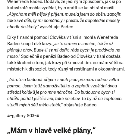
Wenefreda Badeo. Dodává, že jediným způsobem, jak si po
katastrofě mohla vydělat, bylo vrátit se ke sbírání mušlí.
„Abychom měli nějaký příjem, musela jsem do sběru zapojit
také své děti, ty mi pomáhaly i přesto, že dopoledne musely
chodit do školy
,“ vysvětluje Badeo.
Díky finanční pomoci Člověka v tísni si mohla Wenefreda
Badeo koupit dvě kozy.
„Je to samec a samice, takže už
plánuju chov. Bude-li se mi dařit, ráda bych je prodávala na
maso.“
Společně s penězi Badeo od Člověka v tísni dostala
také školení o tom, jak kozy přikrmovat tím, co mám většina
místních k dispozici, tedy různými rostlinami a okopaninami.
„Zvířata a budoucí příjem z nich jsou pro mou rodinu velká
pomoc. Jsem totiž samoživitelka a zaplatit vzdělání dvou
středoškoláků je pro mne náročné. Do budoucna bych si
chtěla pořídit ještě svini, také na chov. To by už na zaplacení
studií mých dětí mělo stačit
,“ objasňuje Badeo.
#~gallery-903~#
„Mám v hlavě velké plány,“