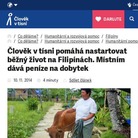
Čes
DARUJTE
Přeskočit na obsah
Co děláme?
Humanitární a rozvojová pomoc
Filipíny
Co děláme?
Humanitární a rozvojová pomoc
Humanitární pomo
Člověk v tísni pomáhá nastartovat
běžný život na Filipínách. Místním
dává peníze na dobytek
10. 11. 2014
4 minuty
Sdílet článek