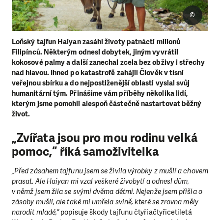
©
Loňský tajfun Haiyan zasáhl životy patnácti milionů
Filipínců. Některým odnesl dobytek, jiným vyvrátil
kokosové palmy a další zanechal zcela bez obživy i střechy
nad hlavou. Ihned po katastrofě zahájil Člověk v tísni
veřejnou sbírku a do nejpostiženější oblasti vyslal svůj
humanitární tým. Přinášíme vám příběhy několika lidí,
kterým jsme pomohli alespoň částečně nastartovat běžný
život.
„Zvířata jsou pro mou rodinu velká
pomoc,“ říká samoživitelka
„Před zásahem tajfunu jsem se živila výrobky z mušlí a chovem
prasat. Ale Haiyan mi vzal veškeré živobytí a odnesl dům,
v němž jsem žila se svými dvěma dětmi. Nejenže jsem přišla o
zásoby mušlí, ale také mi umřela svině, které se zrovna měly
narodit mladé,“
popisuje škody tajfunu čtyřiačtyřicetiletá