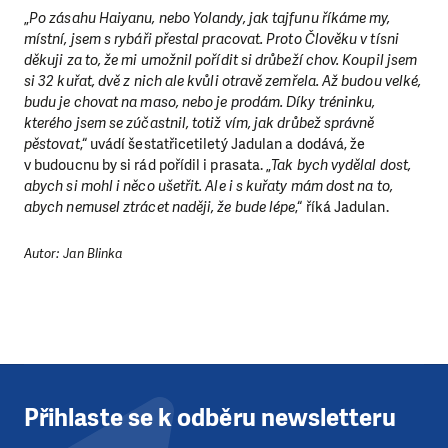
„
Po zásahu Haiyanu, nebo Yolandy, jak tajfunu říkáme my,
místní, jsem s rybáři přestal pracovat. Proto Člověku v tísni
děkuji za to, že mi umožnil pořídit si drůbeží chov. Koupil jsem
si 32 kuřat, dvě z nich ale kvůli otravě zemřela. Až budou velké,
budu je chovat na maso, nebo je prodám. Díky tréninku,
kterého jsem se zúčastnil, totiž vím, jak drůbež správně
pěstovat
,“ uvádí šestatřicetiletý Jadulan a dodává, že
v budoucnu by si rád pořídil i prasata. „
Tak bych vydělal dost,
abych si mohl i něco ušetřit. Ale i s kuřaty mám dost na to,
abych nemusel ztrácet naději, že bude lépe
,“ říká Jadulan.
Autor: Jan Blinka
Přihlaste se k odběru newsletteru