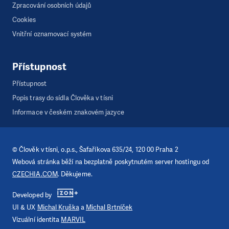
Zpracování osobních údajů
Cookies
Vnitřní oznamovací systém
Přístupnost
Přístupnost
Popis trasy do sídla Člověka v tísni
Informace v českém znakovém jazyce
©
Člověk v tísni, o.p.s.
, Šafaříkova 635/24, 120 00 Praha 2
Webová stránka běží na bezplatně poskytnutém server hostingu od
CZECHIA.COM
. Děkujeme.
Developed by
UI & UX
Michal Kruška
a
Michal Brtníček
Vizuální identita
MARVIL