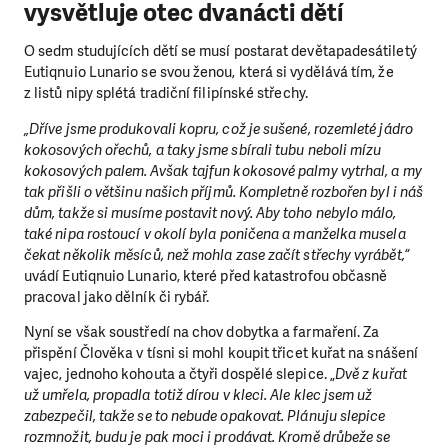
vysvětluje otec dvanácti dětí
O sedm studujících dětí se musí postarat devětapadesátiletý
Eutiqnuio Lunario se svou ženou, která si vydělává tím, že
z listů nipy splétá tradiční filipínské střechy.
„Dříve jsme produkovali kopru, což je sušené, rozemleté jádro
kokosových ořechů, a taky jsme sbírali tubu neboli mízu
kokosových palem. Avšak tajfun kokosové palmy vytrhal, a my
tak přišli o většinu našich příjmů. Kompletně rozbořen byl i náš
dům, takže si musíme postavit nový. Aby toho nebylo málo,
také nipa rostoucí v okolí byla poničena a manželka musela
čekat několik měsíců, než mohla zase začít střechy vyrábět,“
uvádí Eutiqnuio Lunario, které před katastrofou občasně
pracoval jako dělník či rybář.
Nyní se však soustředí na chov dobytka a farmaření. Za
přispění Člověka v tísni si mohl koupit třicet kuřat na snášení
vajec, jednoho kohouta a čtyři dospělé slepice. „
Dvě z kuřat
už umřela, propadla totiž dírou v kleci. Ale klec jsem už
zabezpečil, takže se to nebude opakovat. Plánuju slepice
rozmnožit, budu je pak moci i prodávat. Kromě drůbeže se