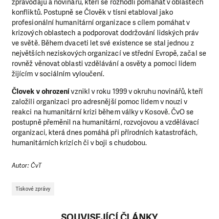
zpravodajů a novinářů, kteří se rozhodli pomáhat v oblastech
konfliktů. Postupně se Člověk v tísni etabloval jako
profesionální humanitární organizace s cílem pomáhat v
krizových oblastech a podporovat dodržování lidských práv
ve světě. Během dvaceti let své existence se stal jednou z
největších neziskových organizací ve střední Evropě, začal se
rovněž věnovat oblasti vzdělávání a osvěty a pomoci lidem
žijícím v sociálním vyloučení.
Človek v ohrození
vznikl v roku 1999 v okruhu novinářů, kteří
založili organizaci pro adresnější pomoc lidem v nouzi v
reakci na humanitární krizi během války v Kosově. ČvO se
postupně přeměnil na humanitární, rozvojovou a vzdělávací
organizaci, která dnes pomáhá při přírodních katastrofách,
humanitárních krizích či v boji s chudobou.
Autor: ČvT
Tiskové zprávy
SOUVISEJÍCÍ ČLÁNKY