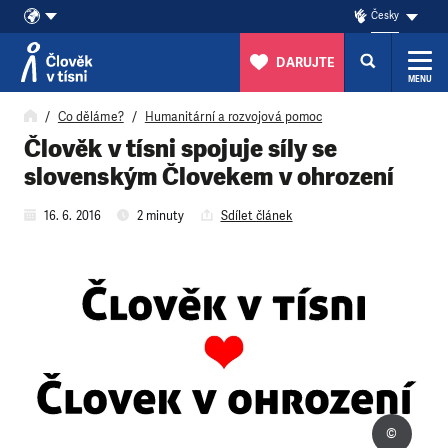
Česky
DARUJTE
MENU
Přeskočit na obsah
Co děláme?
Humanitární a rozvojová pomoc
Člověk v tísni spojuje síly se
slovenským Človekem v ohrození
16. 6. 2016
2 minuty
Sdílet článek
©