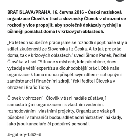
BRATISLAVA/PRAHA, 16. června 2016 – Česká nezisková
organizace Člověk v tísni a slovenský Človek v ohrození se
rozhodly více propojit, aby společně dokázaly rychleji a
účinněji pomáhat doma i v krizových oblastech.
„Po letech souběžné práce jsme se rozhodli spojit naše síly a
sdílet zkušenosti ze Slovenska i z Česka. A to jak pro práci
doma, tak v krizových oblastech,“ uvedl Šimon Pánek, ředitel
Člověka v tísni. “Situace v místech, kde působíme, dnes
vyžaduje větší expertízu a dlouhodobější práci. Obě naše
organizace k tomu mohou přispět svým dílem - schopnými
zaměstnanci i finančními zdroji,” řekl ředitel Človeka v
ohrození Braňo Tichý.
Človek v ohrození i Člověk v tísni nadále zůstávají
samostatnými organizacemi s vlastním vedením,
rozhodováním i vlastními projekty. Organizace však při
působení v zahraničí budou sdílet administrativní náklady,
jako jsou kanceláře či podpůrný personál.
#~gallery-1392~#