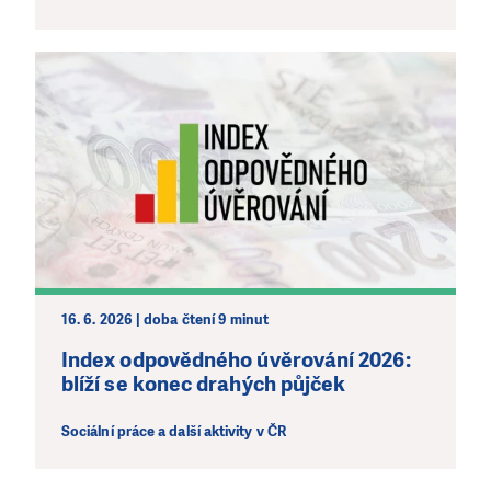
LÍBÍ SE VÁM, CO DĚLÁME?
PODPOŘTE NÁS!
Abychom mohli pomáhat smysluplně, neobejdeme se
bez Vaší podpory. Ať už se nám rozhodnete pomoci
jedním darem nebo se stanete pravidelným dárcem
Klubu přátel, Vaše dary nám umožní pomoci vždy tam,
kde je to nejvíce potřeba.
DAROVAT
DAROVAT PRAVIDELNĚ
16. 6. 2026 | doba čtení 9 minut
Index odpovědného úvěrování 2026:
blíží se konec drahých půjček
Sociální práce a další aktivity v ČR