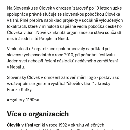
Na Slovensku se Človek v ohrození zároveň po 10 letech úzké
spolupráce právně slučuje se slovenskou pobočkou Člověka
v tísni. Plně přebírá například projekty v sociálně vyloučených
lokalitách, které v minulosti úspěšné vedla pobočka českého
Člověka v tísni. Nově vzniknutá organizace se stává součástí
mezinárodní sítě People in Need.
V minulosti už organizace spolupracovaly například při
slovenských povodních v roce 2010, při pořádání festivalu
Jeden svet nebo při řešení následků nedávného zemětřesní
v Nepálu.
Slovenský Človek v ohrození zároveň mění logo - postavu so
vzdávajícím se gestem vystřídá “člověk v tísni” z kresby
Franze Kafky.
#~gallery-1190~#
Více o organizacích
Člověk v tísni
vznikl v roce 1992 v okruhu válečných