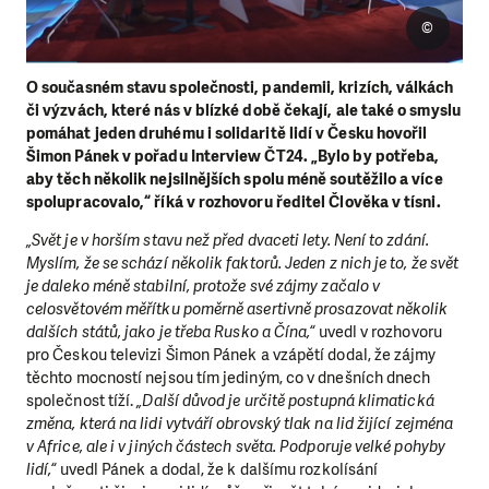
©
O současném stavu společnosti, pandemii, krizích, válkách
či výzvách, které nás v blízké době čekají, ale také o smyslu
pomáhat jeden druhému i solidaritě lidí v Česku hovořil
Šimon Pánek v pořadu Interview ČT24. „Bylo by potřeba,
aby těch několik nejsilnějších spolu méně soutěžilo a více
spolupracovalo,“ říká v rozhovoru ředitel Člověka v tísni.
„Svět je v horším stavu než před dvaceti lety. Není to zdání.
Myslím, že se schází několik faktorů. Jeden z nich je to, že svět
je daleko méně stabilní, protože své zájmy začalo v
celosvětovém měřítku poměrně asertivně prosazovat několik
dalších států, jako je třeba Rusko a Čína,“
uvedl v rozhovoru
pro Českou televizi Šimon Pánek a vzápětí dodal, že zájmy
těchto mocností nejsou tím jediným, co v dnešních dnech
společnost tíží.
„Další důvod je určitě postupná klimatická
změna, která na lidi vytváří obrovský tlak na lid žijící zejména
v Africe, ale i v jiných částech světa. Podporuje velké pohyby
lidí,“
uvedl Pánek a dodal, že k dalšímu rozkolísání