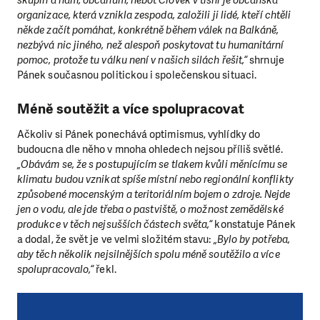
skupin a nám, občanům, neboť Člověk v tísni je občanská
organizace, která vznikla zespoda, založili ji lidé, kteří chtěli
někde začít pomáhat, konkrétně během válek na Balkáně,
nezbývá nic jiného, než alespoň poskytovat tu humanitární
pomoc, protože tu válku není v našich silách řešit,“
shrnuje
Pánek současnou politickou i společenskou situaci.
Méně soutěžit a více spolupracovat
Ačkoliv si Pánek ponechává optimismus, vyhlídky do
budoucna dle něho v mnoha ohledech nejsou příliš světlé.
„Obávám se, že s postupujícím se tlakem kvůli měnícímu se
klimatu budou vznikat spíše místní nebo regionální konflikty
způsobené mocenským a teritoriálním bojem o zdroje. Nejde
jen o vodu, ale jde třeba o pastviště, o možnost zemědělské
produkce v těch nejsušších částech světa,“
konstatuje Pánek
a dodal, že svět je ve velmi složitém stavu:
„Bylo by potřeba,
aby těch několik nejsilnějších spolu méně soutěžilo a více
spolupracovalo,“
řekl.