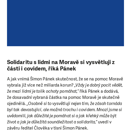
Solidaritu s lidmi na Moravě si vysvětluji z
části i covidem, říká Pánek
A jak vnímá Šimon Pánek skutečnost, že se na pomoc Moravě
vybrala již více než miliarda korun?
„Vždy je dobrý pocit vědět,
že mezi lidmi je tolik ochoty pomáhat,“
říká Pánek a dodává,
že dosavadní vybraná částka na pomoc Moravě je skutečně
ojedinělá.
„Osobně si to vysvětluji nejen tím, že zásah tornáda
byl tak devastující, ale možná trochu i covidem. Mnozí jsme si
uvědomili, jak důležité je pomáhat si a jak křehký může být
život a jak je důležitá sounáležitost a solidarita,“
uvedl v
závěru ředitel Člověka v tísni Šimon Pánek.