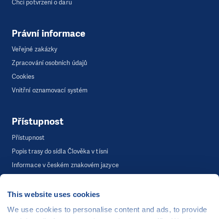
Chci potvrzení o daru
Právní informace
Veřejné zakázky
Zpracování osobních údajů
Cookies
Vnitřní oznamovací systém
Přístupnost
Přístupnost
Popis trasy do sídla Člověka v tísni
Informace v českém znakovém jazyce
This website uses cookies
©
Člověk v tísni, o.p.s.
, Šafaříkova 635/24, 120 00 Praha 2
We use cookies to personalise content and ads, to provide
Webová stránka běží na bezplatně poskytnutém server hostingu od