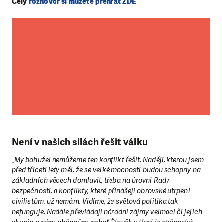
Celý
rozhovor si můžete přehrát ZDE
Není v našich silách řešit válku
„My bohužel nemůžeme ten konflikt řešit. Naději, kterou jsem
před třiceti lety měl, že se velké mocnosti budou schopny na
základních věcech domluvit, třeba na úrovni Rady
bezpečnosti, a konflikty, které přinášejí obrovské utrpení
civilistům, už nemám. Vidíme, že světová politika tak
nefunguje. Nadále převládají národní zájmy velmocí či jejich