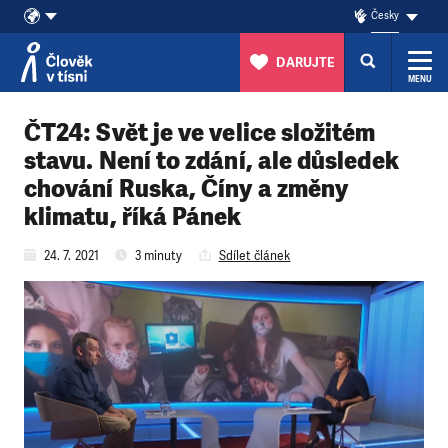
Česky
DARUJTE
MENU
Přeskočit na obsah
ČT24: Svět je ve velice složitém
stavu. Není to zdání, ale důsledek
chování Ruska, Číny a změny
klimatu, říká Pánek
24. 7. 2021
3 minuty
Sdílet článek