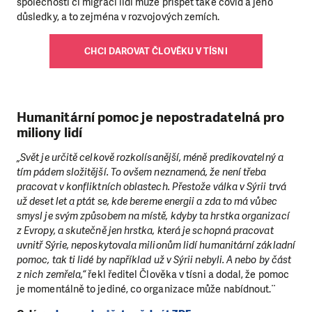
společnosti či migraci lidí může přispět také covid a jeho
důsledky, a to zejména v rozvojových zemích.
CHCI DAROVAT ČLOVĚKU V TÍSNI
Humanitární pomoc je nepostradatelná pro
miliony lidí
„Svět je určitě celkově rozkolísanější, méně predikovatelný a
tím pádem složitější. To ovšem neznamená, že není třeba
pracovat v konfliktních oblastech. Přestože válka v Sýrii trvá
už deset let a ptát se, kde bereme energii a zda to má vůbec
smysl je svým způsobem na místě, kdyby ta hrstka organizací
z Evropy, a skutečně jen hrstka, která je schopná pracovat
uvnitř Sýrie, neposkytovala milionům lidí humanitární základní
pomoc, tak ti lidé by například už v Sýrii nebyli. A nebo by část
z nich zemřela,“
řekl ředitel Člověka v tísni a dodal, že pomoc
je momentálně to jediné, co organizace může nabídnout.¨