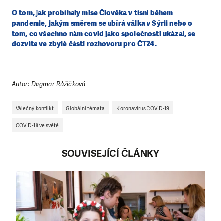
O tom, jak probíhaly mise Člověka v tísni během
pandemie, jakým směrem se ubírá válka v Sýrii nebo o
tom, co všechno nám covid jako společnosti ukázal, se
dozvíte ve zbylé části rozhovoru pro ČT24.
Autor: Dagmar Růžičková
LÍBÍ SE VÁM, CO DĚLÁME?
PODPOŘTE NÁS!
Válečný konflikt
Globální témata
Koronavirus COVID-19
Abychom mohli pomáhat smysluplně, neobejdeme se
COVID-19 ve světě
bez Vaší podpory. Ať už se nám rozhodnete pomoci
jedním darem nebo se stanete pravidelným dárcem
SOUVISEJÍCÍ ČLÁNKY
Klubu přátel, Vaše dary nám umožní pomoci vždy tam,
kde je to nejvíce potřeba.
DAROVAT
DAROVAT PRAVIDELNĚ