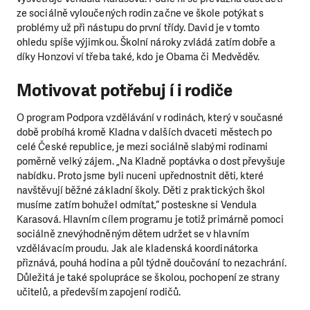
ze sociálně vyloučených rodin začne ve škole potýkat s
problémy už při nástupu do první třídy. David je v tomto
ohledu spíše výjimkou. Školní nároky zvládá zatím dobře a
díky Honzovi ví třeba také, kdo je Obama či Medvěděv.
Motivovat potřebuj í i rodiče
O program Podpora vzdělávání v rodinách, který v současné
době probíhá kromě Kladna v dalších dvaceti městech po
celé České republice, je mezi sociálně slabými rodinami
poměrně velký zájem. „Na Kladně poptávka o dost převyšuje
nabídku. Proto jsme byli nuceni upřednostnit děti, které
navštěvují běžné základní školy. Děti z praktických škol
LÍBÍ SE VÁM, CO DĚLÁME?
musíme zatím bohužel odmítat,“ posteskne si Vendula
PODPOŘTE NÁS!
Karasová. Hlavním cílem programu je totiž primárně pomoci
sociálně znevýhodněným dětem udržet se v hlavním
Abychom mohli pomáhat smysluplně, neobejdeme se
vzdělávacím proudu. Jak ale kladenská koordinátorka
bez Vaší podpory. Ať už se nám rozhodnete pomoci
přiznává, pouhá hodina a půl týdně doučování to nezachrání.
jedním darem nebo se stanete pravidelným dárcem
Důležitá je také spolupráce se školou, pochopení ze strany
Klubu přátel, Vaše dary nám umožní pomoci vždy tam,
učitelů, a především zapojení rodičů.
kde je to nejvíce potřeba.