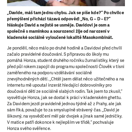
„Davide, máš tam jednu chybu. Jak se píše kde?“ Po chvilce
přemýšlení přichází tázavá odpověď: „No, G – D – E?“
hláskuje David a nejistě se usměje. Davidovi je osm a
společně s maminkou a sourozenci žije od narození v
kladenské sociálně vyloučené lokalitě Masokombinát.
Je pondělí, něco málo po druhé hodině a Davidovi před chvílí
začalo pravidelné doučování. S přípravou do školy mu
pomáhá Honza, student druhého ročníku žurnalistiky, který se
před půl rokem zapojil do programu společnosti Člověk v tísni
zaměřeného na podporu vzdělávání sociálně
znevýhodněných dětí. „Chtěl jsem dělat něco užitečného a na
internetu mě upoutal inzerát hledající dobrovolníky pro
doučování dětí ze sociálně slabých rodin. Tak jsem to zkusil,“
vysvětluje Honza, jak se dostal k práci v kladenském ghettu.
Za Davidem jezdí pravidelně jednou týdně až z Prahy, ale jak
sám říká, považuje to za smysluplně strávený čas. „David je
šikovný, na vysvědčení měl pár dvojek a jinak samé jedničky.
V matice patří dokonce k nejlepším ve třídě,“ pochvaluje
Honza svého svěřence.