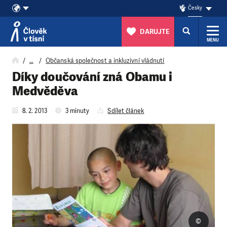
Česky
DARUJTE
MENU
Přeskočit na obsah
…
Občanská společnost a inkluzivní vládnutí
Díky doučování zná Obamu i
Medvěděva
8. 2. 2013
3 minuty
Sdílet článek
©