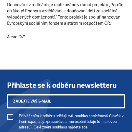
Doučování v rodinách je realizováno v rámci projektu „Pojďte
do školy! Podpora vzdělávání a doučování dětí ze sociálně
DAROVAT
DAROVAT PRAVIDELNĚ
vyloučených domácností.“ Tento projekt je spolufinancován
Evropským sociálním fondem a státním rozpočtem ČR.
Autor: ČvT
Přihlaste se k odběru newsletteru
Přihlášením k odběru uděluji svůj souhlas společnosti Člověk v
tísni, o.p.s., aby zpracovávala mé osobní údaje (e-mailovou
adresu). Celé znění souhlasu
najdete zde
.