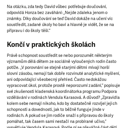
Na otázku, zda tedy David vůbec potřebuje doučování,
odpovídá Honza bez zaváhání: „Nejde zdaleka jenom o
známky. Díky doučování se teď David dokáže na učení víc
soustředit, zadané úkoly ho baví a hlavně je vidět, že se na
přípravu i do školy těší.“
Končí v praktických školách
Právě schopnost soustředit se nebo porozumět některým
významům dělá dětem ze sociálně vyloučených rodin často
potíže. „V porovnání se stejně starými dětmi mívají horší
slovní zásobu, nemají tak dobře rozvinuté analytické myšlení,
ani odpovídající všeobecný přehled. Často nedokážou
vypracovat úkol, protože prostě neporozumí zadání,“ popisuje
své zkušenosti kladenská koordinátorka programu Podpora
vzdělávání v rodinách Vendula Karasová. A důvod? „Zpravidla
kolem sebe nemají nikoho, kdo by dostatečně rozvíjel jejich
schopnosti a dovednosti, jak to běžně funguje jinde v
rodinách. A pokud se jim rodiče snaží s přípravou do školy
pomáhat, tak časem sami nestačí na probírané učivo,“
vysvětluje Vendula Karasová. Podle ní se převážná část dětí