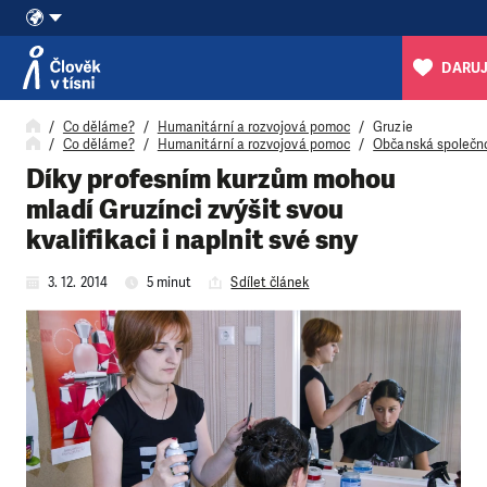
DARUJ
Přeskočit na obsah
Co děláme?
Humanitární a rozvojová pomoc
Gruzie
Co děláme?
Humanitární a rozvojová pomoc
Občanská společnos
Díky profesním kurzům mohou
mladí Gruzínci zvýšit svou
kvalifikaci i naplnit své sny
3. 12. 2014
5 minut
Sdílet článek