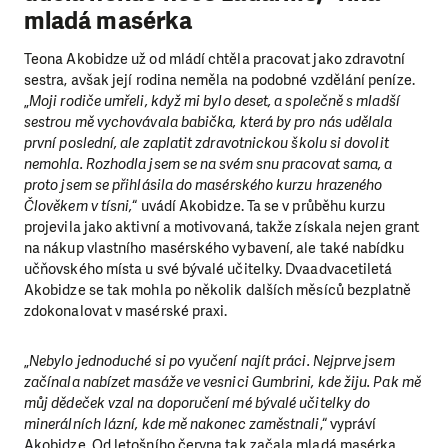
mladá masérka
Teona Akobidze už od mládí chtěla pracovat jako zdravotní
sestra, avšak její rodina neměla na podobné vzdělání peníze.
„
Moji rodiče umřeli, když mi bylo deset, a společně s mladší
sestrou mě vychovávala babička, která by pro nás udělala
první poslední, ale zaplatit zdravotnickou školu si dovolit
nemohla. Rozhodla jsem se na svém snu pracovat sama, a
proto jsem se přihlásila do masérského kurzu hrazeného
Člověkem v tísni,
“ uvádí Akobidze. Ta se v průběhu kurzu
projevila jako aktivní a motivovaná, takže získala nejen grant
na nákup vlastního masérského vybavení, ale také nabídku
učňovského místa u své bývalé učitelky. Dvaadvacetiletá
Akobidze se tak mohla po několik dalších měsíců bezplatně
zdokonalovat v masérské praxi.
„
Nebylo jednoduché si po vyučení najít práci. Nejprve jsem
začínala nabízet masáže ve vesnici Gumbrini, kde žiju. Pak mě
můj dědeček vzal na doporučení mé bývalé učitelky do
minerálních lázní, kde mě nakonec zaměstnali
,“ vypráví
Akobidze. Od letošního června tak začala mladá masérka