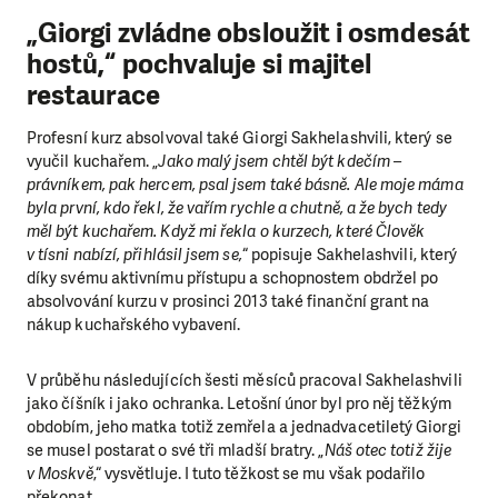
„Giorgi zvládne obsloužit i osmdesát
hostů,“ pochvaluje si majitel
restaurace
Profesní kurz absolvoval také Giorgi Sakhelashvili, který se
vyučil kuchařem. „
Jako malý jsem chtěl být kdečím –
právníkem, pak hercem, psal jsem také básně. Ale moje máma
byla první, kdo řekl, že vařím rychle a chutně, a že bych tedy
měl být kuchařem. Když mi řekla o kurzech, které Člověk
v tísni nabízí, přihlásil jsem se,
“ popisuje Sakhelashvili, který
díky svému aktivnímu přístupu a schopnostem obdržel po
absolvování kurzu v prosinci 2013 také finanční grant na
nákup kuchařského vybavení.
V průběhu následujících šesti měsíců pracoval Sakhelashvili
jako číšník i jako ochranka. Letošní únor byl pro něj těžkým
obdobím, jeho matka totiž zemřela a jednadvacetiletý Giorgi
se musel postarat o své tři mladší bratry. „
Náš otec totiž žije
v Moskvě
,“ vysvětluje. I tuto těžkost se mu však podařilo
překonat.