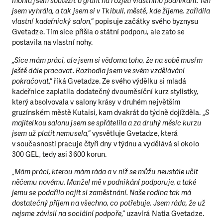
mohla jsem soutěžit o grant na rozjetí vlastního podnikání. Ten
jsem vyhrála, a tak jsem si v Tkibuli, městě, kde žijeme, zařídila
vlastní kadeřnický salon
,“ popisuje začátky svého byznysu
Gvetadze. Tím sice přišla o státní podporu, ale zato se
postavila na vlastní nohy.
„Sice mám práci, ale jsem si vědoma toho, že na sobě musím
ještě dále pracovat. Rozhodla jsem ve svém vzdělávání
pokračovat
,“ říká Gvetadze. Ze svého výdělku si mladá
kadeřnice zaplatila dodatečný dvouměsíční kurz stylistky,
který absolvovala v salony krásy v druhém největším
gruzínském městě Kutaisi, kam dvakrát do týdně dojížděla. „
S
majitelkou salonu jsem se spřátelila a za druhý měsíc kurzu
jsem už platit nemusela
,“ vysvětluje Gvetadze, která
v současnosti pracuje čtyři dny v týdnu a vydělává si okolo
300 GEL, tedy asi 3600 korun.
„Mám práci, kterou mám ráda a v níž se můžu neustále učit
něčemu novému. Manžel mě v podnikání podporuje, a také
jemu se podařilo najít si zaměstnání. Naše rodina tak má
dostatečný příjem na všechno, co potřebuje. Jsem ráda, že už
nejsme závislí na sociální podpoře
,“ uzavírá Natia Gvetadze.