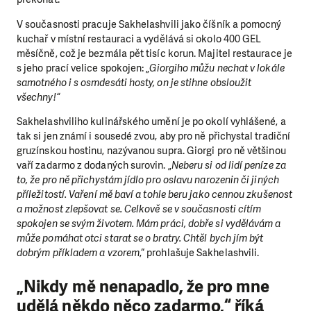
V současnosti pracuje Sakhelashvili jako číšník a pomocný
kuchař v místní restauraci a vydělává si okolo 400 GEL
měsíčně, což je bezmála pět tisíc korun. Majitel restaurace je
s jeho prací velice spokojen: „
Giorgiho můžu nechat v lokále
samotného i s osmdesáti hosty, on je stihne obsloužit
všechny!“
Sakhelashviliho kulinářského umění je po okolí vyhlášené, a
tak si jen známí i sousedé zvou, aby pro ně přichystal tradiční
gruzínskou hostinu, nazývanou supra. Giorgi pro ně většinou
vaří zadarmo z dodaných surovin. „
Neberu si od lidí peníze za
to, že pro ně přichystám jídlo pro oslavu narozenin či jiných
příležitostí. Vaření mě baví a tohle beru jako cennou zkušenost
a možnost zlepšovat se. Celkově se v současnosti cítím
spokojen se svým životem. Mám práci, dobře si vydělávám a
může pomáhat otci starat se o bratry. Chtěl bych jím být
dobrým příkladem a vzorem
,“ prohlašuje Sakhelashvili.
„Nikdy mě nenapadlo, že pro mne
udělá někdo něco zadarmo,“ říká