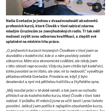
©
Natia Gvetadze je jednou z dvaadevadesáti absolventů
profesních kurzů, které Člověk v tísni nabízel zdarma
mladým Gruzíncům ze znevýhodněných rodin. Ti tak měli
možnost zvýšit svou odbornou kvalifikaci, a zlepšit své
uplatnění na místním trhu práce.
„O profesních kurzech hrazených Člověkem v tísni jsem se
dozvěděla v kadeřnictví, kde si o něm povídaly ostatní
zákaznice. Mám sice ekonomické vzdělání, ale nikdy jsem
v této oblasti nepracovala. Vždycky jsem chtěla být kadeřnicí,
tohle povolání se mi líbilo, ale otec mi to nedovolil
,“ vysvětluje
pětadvacetiletá Gvetadze. Provdala se, když jí bylo
devatenáct a nyní má pětiletou holčičku a čtyřletého syna.
„
Můj manžel práci v té době neměl, a tak jsem se rozhodla
přihlásit se do kadeřnického kurzu, který Člověk v tísni také
nabízel. V průběhu tří měsíců jsme se učili teorii i praxi tohoto
povolání. Jelikož jsem patřila k nejlepším absolventům kurzu,