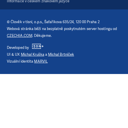
Informace v českém znakovém jazyce
©
Člověk v tísni, o.p.s.
, Šafaříkova 635/24, 120 00 Praha 2
Webová stránka běží na bezplatně poskytnutém server hostingu od
CZECHIA.COM
. Děkujeme.
Developed by
UI & UX
Michal Kruška
a
Michal Brtníček
Vizuální identita
MARVIL