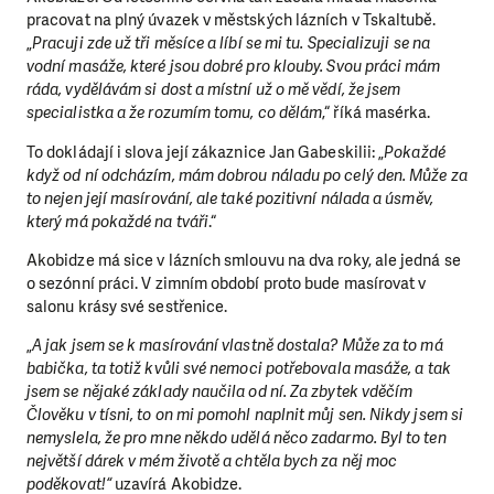
pracovat na plný úvazek v městských lázních v Tskaltubě.
„
Pracuji zde už tři měsíce a líbí se mi tu. Specializuji se na
vodní masáže, které jsou dobré pro klouby. Svou práci mám
ráda, vydělávám si dost a místní už o mě vědí, že jsem
specialistka a že rozumím tomu, co dělám
,“ říká masérka.
To dokládají i slova její zákaznice Jan Gabeskilii: „
Pokaždé
když od ní odcházím, mám dobrou náladu po celý den. Může za
to nejen její masírování, ale také pozitivní nálada a úsměv,
který má pokaždé na tváři
.“
Akobidze má sice v lázních smlouvu na dva roky, ale jedná se
o sezónní práci. V zimním období proto bude masírovat v
LÍBÍ SE VÁM, CO DĚLÁME? POD
salonu krásy své sestřenice.
NÁS!
„
A jak jsem se k masírování vlastně dostala? Může za to má
Abychom mohli pomáhat smysluplně, neobejdeme se bez Vaší
babička, ta totiž kvůli své nemoci potřebovala masáže, a tak
jsem se nějaké základy naučila od ní. Za zbytek vděčím
už se nám rozhodnete pomoci jedním darem nebo se stanete
Člověku v tísni, to on mi pomohl naplnit můj sen. Nikdy jsem si
dárcem Klubu přátel, Vaše dary nám umožní pomoci vždy tam
nemyslela, že pro mne někdo udělá něco zadarmo. Byl to ten
nejvíce potřeba.
největší dárek v mém životě a chtěla bych za něj moc
poděkovat!“
uzavírá Akobidze.