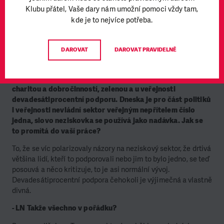
žít. Dokonce jsme přežili to, že jsme v managementu, ti single
Klubu přátel, Vaše dary nám umožní pomoci vždy tam,
kluci a holky, kteří vlastně žádné peníze nepotřebovali a
kde je to nejvíce potřeba.
klidně v práci nocovali, prakticky všichni založili rodiny a
máme děti, což má zásadní dopad na čas i na potřebu
"zdrojů". Akorát náš finanční ředitel nemůže vozit rodinu nebo
DAROVAT
DAROVAT PRAVIDELNĚ
děti v BMW, ale musí někde sehnat nějakou ojetinu.
- LN V devadesátých letech mělo všechno, co zavánělo
charitou a dobročinností, zelenou a u veřejnosti
devadesátiprocentní podporu. Dneska je pro část politiků
i veřejnosti nevládní sektor veřejným nepřítelem číslo
jedna, slovo neziskovka se používá jako nadávka. Jak se
to promítá do vaší práce?
To, že se víc polarizovaly názory na neziskový sektor, že drtivá
většina lidí, kteří to podporovali nebo jim to bylo jedno, se teď
posouvá a něco kritizuje, to je asi normální vývoj.
Devadesátiprocentní podpora čehokoli je výjimečná a vlastně
divná.
- LN Takže všechno v pořádku?