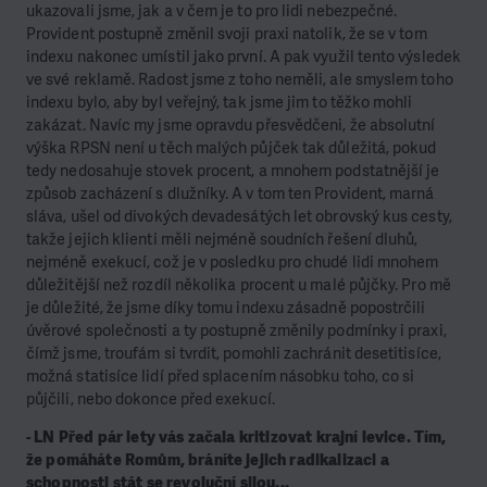
ukazovali jsme, jak a v čem je to pro lidi nebezpečné.
Provident postupně změnil svoji praxi natolik, že se v tom
indexu nakonec umístil jako první. A pak využil tento výsledek
ve své reklamě. Radost jsme z toho neměli, ale smyslem toho
indexu bylo, aby byl veřejný, tak jsme jim to těžko mohli
zakázat. Navíc my jsme opravdu přesvědčeni, že absolutní
výška RPSN není u těch malých půjček tak důležitá, pokud
tedy nedosahuje stovek procent, a mnohem podstatnější je
způsob zacházení s dlužníky. A v tom ten Provident, marná
sláva, ušel od divokých devadesátých let obrovský kus cesty,
takže jejich klienti měli nejméně soudních řešení dluhů,
nejméně exekucí, což je v posledku pro chudé lidi mnohem
důležitější než rozdíl několika procent u malé půjčky. Pro mě
je důležité, že jsme díky tomu indexu zásadně popostrčili
úvěrové společnosti a ty postupně změnily podmínky i praxi,
čímž jsme, troufám si tvrdit, pomohli zachránit desetitisíce,
možná statisíce lidí před splacením násobku toho, co si
půjčili, nebo dokonce před exekucí.
- LN Před pár lety vás začala kritizovat krajní levice. Tím,
že pomáháte Romům, bráníte jejich radikalizaci a
schopnosti stát se revoluční silou...