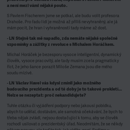
a není mezi vámi nějaké pouto.
S Pavlem Fischerem jsme se potkal, ale budu volit profesora
Drahoše. Pro řadu lidí je možná až příliš nevyhraněný, ale já
mám pocit, že hran i vyhraněnosti tady máme až dost.
- LN Stejně tak mě napadlo, zda nemáte nějaké společné
vzpomínky a zážitky z revoluce s Michalem Horáčkem.
Michal Horáček je bezesporu vysoce inteligentní, dynamický
člověk, vysoce pracovitý, ale tady musím zcela pragmaticky
říct, že jeho šance porazit Miloše Zemana jsou dle mého
soudu mizivé.
- LN Václav Havel vás kdysi zmínil jako možného
budoucího prezidenta a od té doby je to takové prokletí...
Nelze se nezeptat: proč nekandidujete?
Tuhle otázku či vyjádření podpory nebo jakousi pobídku,
abych to udělal, dostávám, ale samotná očekávání, že bych to
třeba nějak zvládl, nejsou dostačující k tomu, aby se člověk
rozhodl usilovat o prezidentský úřad. Neodmítám, že se někdy
někam posunu, ale teď to tak, jak vidíte, není. Sedíme v