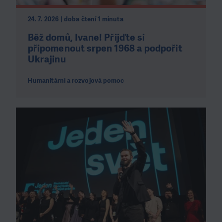
24. 7. 2026 | doba čtení 1 minuta
Běž domů, Ivane! Přijďte si
připomenout srpen 1968 a podpořit
Ukrajinu
Humanitární a rozvojová pomoc