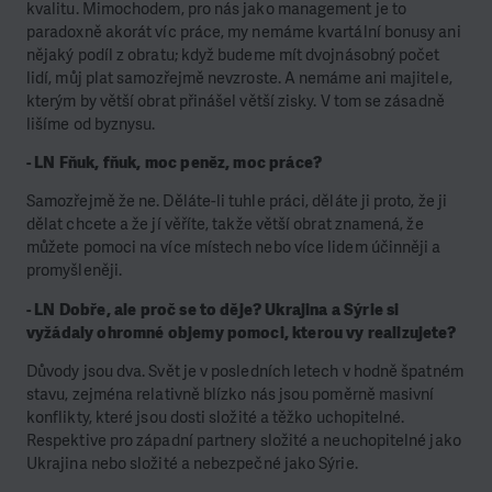
kvalitu. Mimochodem, pro nás jako management je to
paradoxně akorát víc práce, my nemáme kvartální bonusy ani
nějaký podíl z obratu; když budeme mít dvojnásobný počet
lidí, můj plat samozřejmě nevzroste. A nemáme ani majitele,
kterým by větší obrat přinášel větší zisky. V tom se zásadně
lišíme od byznysu.
- LN Fňuk, fňuk, moc peněz, moc práce?
Samozřejmě že ne. Děláte-li tuhle práci, děláte ji proto, že ji
dělat chcete a že jí věříte, takže větší obrat znamená, že
můžete pomoci na více místech nebo více lidem účinněji a
promyšleněji.
- LN Dobře, ale proč se to děje? Ukrajina a Sýrie si
vyžádaly ohromné objemy pomoci, kterou vy realizujete?
Důvody jsou dva. Svět je v posledních letech v hodně špatném
stavu, zejména relativně blízko nás jsou poměrně masivní
konflikty, které jsou dosti složité a těžko uchopitelné.
Respektive pro západní partnery složité a neuchopitelné jako
Ukrajina nebo složité a nebezpečné jako Sýrie.