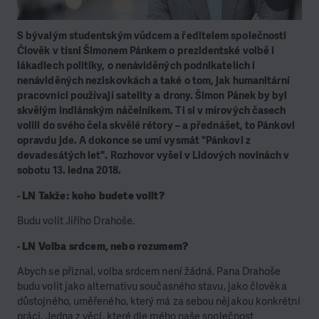
S bývalým studentským vůdcem a ředitelem společnosti
Člověk v tísni Šimonem Pánkem o prezidentské volbě i
lákadlech politiky, o nenáviděných podnikatelích i
nenáviděných neziskovkách a také o tom, jak humanitární
pracovníci používají satelity a drony. Šimon Pánek by byl
skvělým indiánským náčelníkem. Ti si v mírových časech
volili do svého čela skvělé rétory – a přednášet, to Pánkovi
opravdu jde. A dokonce se umí vysmát "Pánkovi z
devadesátých let". Rozhovor vyšel v Lidových novinách v
sobotu 13. ledna 2018.
- LN Takže: koho budete volit?
Budu volit Jiřího Drahoše.
- LN Volba srdcem, nebo rozumem?
Abych se přiznal, volba srdcem není žádná. Pana Drahoše
budu volit jako alternativu současného stavu, jako člověka
důstojného, uměřeného, který má za sebou nějakou konkrétní
práci. Jedna z věcí, které dle mého naše společnost