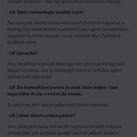
různých stupních – bez něj není šance k vlastnímu rozvoji.
- LN Takže technologie zasáhly i vás?
Samozřejmě. Hodně třeba v oblastech živelních katastrof a
ekologicko-zemědělských problémů pracujeme se satelitním
mapováním, které ukazuje, co se v krajině děje. Začínáme
používat drony.
- LN Opravdu?
Ano. Například v povodí Mekongu nám drony pomáhají najít
bezpečná místa, kde by mohla být vesnice, zvířata a sýpky
odolné proti záplavám.
- LN Ale humanitární pomoc je snad stále stejná – tam
neposíláte drony s vodou do vesnic.
To zatím ne, ale i tam je jeden velký trend: hotovost.
- LN Lidem dáváte přímo peníze?
Jsou situace a místa, kde se trh naprosto zhroutil a musíte
přivézt jídlo, pití a mýdlo, prostě všechno jakkoli dostat k