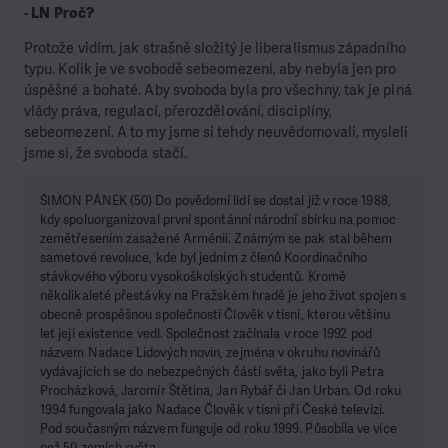
- LN Proč?
Protože vidím, jak strašně složitý je liberalismus západního
typu. Kolik je ve svobodě sebeomezení, aby nebyla jen pro
úspěšné a bohaté. Aby svoboda byla pro všechny, tak je plná
vlády práva, regulací, přerozdělování, disciplíny,
sebeomezení. A to my jsme si tehdy neuvědomovali, mysleli
jsme si, že svoboda stačí.
ŠIMON PÁNEK (50) Do povědomí lidí se dostal již v roce 1988,
kdy spoluorganizoval první spontánní národní sbírku na pomoc
zemětřesením zasažené Arménii. Známým se pak stal během
sametové revoluce, kde byl jedním z členů Koordinačního
stávkového výboru vysokoškolských studentů. Kromě
několikaleté přestávky na Pražském hradě je jeho život spojen s
obecně prospěšnou společností Člověk v tísni, kterou většinu
let její existence vedl. Společnost začínala v roce 1992 pod
názvem Nadace Lidových novin, zejména v okruhu novinářů
vydávajících se do nebezpečných částí světa, jako byli Petra
Procházková, Jaromír Štětina, Jan Rybář či Jan Urban. Od roku
1994 fungovala jako Nadace Člověk v tísni při České televizi.
Pod současným názvem funguje od roku 1999. Působila ve více
než 50 zemích světa.