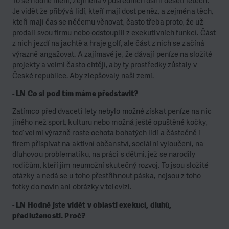
To se hodně mění, zejména v posledních osmi deseti letech.
Je vidět že přibývá lidí, kteří mají dost peněz, a zejména těch,
kteří mají čas se něčemu věnovat, často třeba proto, že už
prodali svou firmu nebo odstoupili z exekutivních funkcí. Část
z nich jezdí na jachtě a hraje golf, ale část z nich se začíná
výrazně angažovat. A zajímavé je, že dávají peníze na složité
projekty a velmi často chtějí, aby ty prostředky zůstaly v
České republice. Aby zlepšovaly naši zemi.
- LN Co si pod tím máme představit?
Zatímco před dvaceti lety nebylo možné získat peníze na nic
jiného než sport, kulturu nebo možná ještě opuštěné kočky,
teď velmi výrazně roste ochota bohatých lidí a částečně i
firem přispívat na aktivní občanství, sociální vyloučení, na
dluhovou problematiku, na práci s dětmi, jež se narodily
rodičům, kteří jim neumožní skutečný rozvoj. To jsou složité
otázky a nedá se u toho přestřihnout páska, nejsou z toho
fotky do novin ani obrázky v televizi.
- LN Hodně jste vidět v oblasti exekucí, dluhů,
předluženosti. Proč?