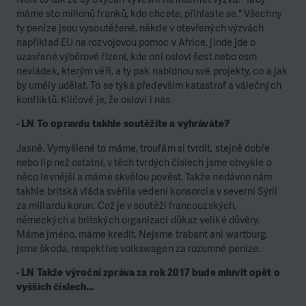
máme sto milionů franků, kdo chcete, přihlaste se." Všechny
ty peníze jsou vysoutěžené, někde v otevřených výzvách
například EU na rozvojovou pomoc v Africe, jinde jde o
uzavřené výběrové řízení, kde oni osloví šest nebo osm
nevládek, kterým věří, a ty pak nabídnou své projekty, co a jak
by uměly udělat. To se týká především katastrof a válečných
konfliktů. Klíčové je, že osloví i nás.
- LN To opravdu takhle soutěžíte a vyhráváte?
Jasně. Vymyšlené to máme, troufám si tvrdit, stejně dobře
nebo líp než ostatní, v těch tvrdých číslech jsme obvykle o
něco levnější a máme skvělou pověst. Takže nedávno nám
takhle britská vláda svěřila vedení konsorcia v severní Sýrii
za miliardu korun. Což je v soutěži francouzských,
německých a britských organizací důkaz veliké důvěry.
Máme jméno, máme kredit. Nejsme trabant ani wartburg,
jsme škoda, respektive volkswagen za rozumné peníze.
- LN Takže výroční zpráva za rok 2017 bude mluvit opět o
vyšších číslech…