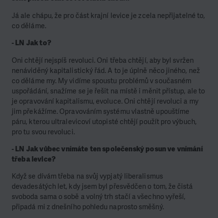
Já ale chápu, že pro část krajní levice je zcela nepřijatelné to,
co děláme.
- LN Jak to?
Oni chtějí nejspíš revoluci. Oni třeba chtějí, aby byl svržen
nenáviděný kapitalistický řád. A to je úplně něco jiného, než
co děláme my. My vidíme spoustu problémů v současném
uspořádání, snažíme se je řešit na místě i měnit přístup, ale to
je opravování kapitalismu, evoluce. Oni chtějí revoluci a my
jim překážíme. Opravováním systému vlastně upouštíme
páru, kterou ultralevicoví utopisté chtějí použít pro výbuch,
pro tu svou revoluci.
- LN Jak vůbec vnímáte ten společenský posun ve vnímání
třeba levice?
Když se dívám třeba na svůj vypjatý liberalismus
devadesátých let, kdy jsem byl přesvědčen o tom, že čistá
svoboda sama o sobě a volný trh stačí a všechno vyřeší,
připadá mi z dnešního pohledu naprosto směšný.