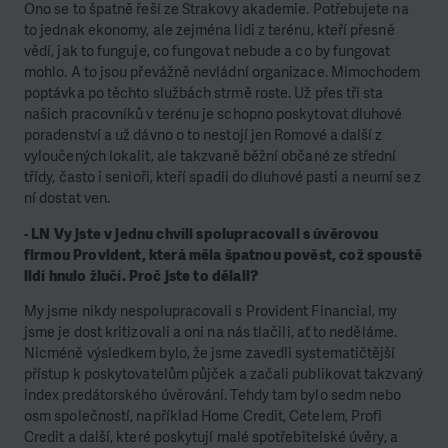
Ono se to špatně řeší ze Strakovy akademie. Potřebujete na
to jednak ekonomy, ale zejména lidi z terénu, kteří přesně
vědí, jak to funguje, co fungovat nebude a co by fungovat
mohlo. A to jsou převážně nevládní organizace. Mimochodem
poptávka po těchto službách strmě roste. Už přes tři sta
našich pracovníků v terénu je schopno poskytovat dluhové
poradenství a už dávno o to nestojí jen Romové a další z
vyloučených lokalit, ale takzvaně běžní občané ze střední
třídy, často i senioři, kteří spadli do dluhové pasti a neumí se z
ní dostat ven.
- LN Vy jste v jednu chvíli spolupracovali s úvěrovou
firmou Provident, která měla špatnou pověst, což spoustě
lidí hnulo žlučí. Proč jste to dělali?
My jsme nikdy nespolupracovali s Provident Financial, my
jsme je dost kritizovali a oni na nás tlačili, ať to neděláme.
Nicméně výsledkem bylo, že jsme zavedli systematičtější
přístup k poskytovatelům půjček a začali publikovat takzvaný
index predátorského úvěrování. Tehdy tam bylo sedm nebo
osm společností, například Home Credit, Cetelem, Profi
Credit a další, které poskytují malé spotřebitelské úvěry, a