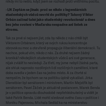
nikdy mi to nešlo, když jsem se rozhodl proti vnitřnímu pocitu.
- LN Zeptám se jinak: proč se nikdo z legendárních
studentských vůdců nevrhl do politiky? Takový Viktor
Orbán začínal také jako studentský revolucionář a dnes
bez jeho svolení v Maďarsku nespadne ani lístek ze
stromu.
Tak za prvé si nejsem jist, zda by někdo z nás chtěl být
Viktorem Orbánem, který ve svých rukou koncentruje
obrovskou moc a otevřeně propaguje iliberální demokracii. Tu
nechce, pokud vím, nikdo z nás. Za druhé nejsem žádný
kronikář někdejších studentských vůdců ani své generace,
nijak zvlášť to nesleduji. Za třetí, my jsme nebyli žádná parta,
ale shluk naprosto rozdílných lidí rozličných zaměření, které
doba svedla v jeden čas na jedno místo. A za čtvrté si
nemyslím, že bychom se na politiku úplně vykašlali. Jirka
Dienstbier byl senátorem i ministrem, Martin Mejstřík byl
senátorem, Pavel Žáček je aktuálně poslancem, Marek Benda
je v politice opravdu dlouhodobě nepřehlédnutelný a vidět je
také Patrik Benda. Lidé mohli sledovat svého času v politice i
Moniku Pajerovou, Michala Sedláčka na ministerstvu