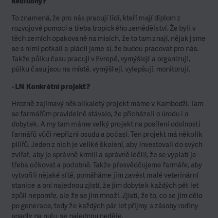
kedlubny?
To znamená, že pro nás pracují lidi, kteří mají diplom z
rozvojové pomoci a třeba tropického zemědělství. Že byli v
těch zemích opakovaně na misích, že to tam znají, nějak jsme
se s nimi potkali a plácli jsme si, že budou pracovat pro nás.
Takže půlku času pracují v Evropě, vymýšlejí a organizují,
půlku času jsou na místě, vymýšlejí, vylepšují, monitorují.
- LN Konkrétní projekt?
Hrozně zajímavý několikaletý projekt máme v Kambodži. Tam
se farmářům pravidelně stávalo, že přicházeli o úrodu i o
dobytek. A my tam máme velký projekt na posílení odolnosti
farmářů vůči nepřízni osudu a počasí. Ten projekt má několik
pilířů. Jeden z nich je veliké školení, aby investovali do svých
zvířat, aby je správně krmili a správně léčili, že se vyplatí je
třeba očkovat a podobně. Takže přesvědčujeme farmáře, aby
vytvořili nějaké sítě, pomáháme jim zavést malé veterinární
stanice a oni najednou zjistí, že jim dobytek každých pět let
způli nepomře, ale že se jim množí. Zjistí, že to, co se jim dělo
po generace, tedy že každých pár let příjmy a zásoby rodiny
spadly na nulu, se najednou neděje.