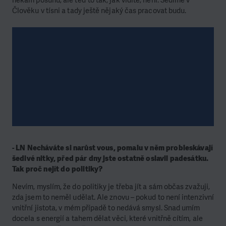
Člověku v tísni a tady ještě nějaký čas pracovat budu.
- LN Necháváte si narůst vous, pomalu v něm probleskávají
šedivé nitky, před pár dny jste ostatně oslavil padesátku.
Tak proč nejít do politiky?
Nevím, myslím, že do politiky je třeba jít a sám občas zvažuji,
zda jsem to neměl udělat. Ale znovu – pokud to není intenzivní
vnitřní jistota, v mém případě to nedává smysl. Snad umím
docela s energií a tahem dělat věci, které vnitřně cítím, ale