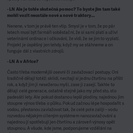
- LN Ale je tohle skutečná pomoc? To byste jim tam také
mohli vozit neustále nové a nové traktory...
Nenene, v tom je právě ten vtip. Smysl je v tom, že po pár
letech musí být farmáři soběstační, že si sami platí a uživí
veterinární ordinace i očkování, že vidí, že se jim to vyplatí.
Projekt je úspěšný jen tehdy, když my se stáhneme a on
funguje dál z vlastních zdrojů.
- LN A v Africe?
Často třeba modernější osevní či zavlažovací postupy. Oni
tradičně dělají totéž: sklidí, nechají si jednu čtvrtinu na příští
rok, a když jim ji nesežerou myši, zase ji zasejí. Takhle to
dělají celé generace, ostatně stejně jako my před sto, sto
padesáti lety. Ale pokud dostanou lepší plodiny, najednou jim
stoupne výnos třeba o půlku. Pokud začnou lépe hospodařit s
vodou, přestanou zavlažovat tak, že celé pole zalijí – vodu
rozvedou nějakým cíleným systémem nanozavlažování a
najednou jí spotřebují jen čtvrtinu a zároveň výnosy opět
stoupnou. A všude, kde jsme, podporujeme vzdělání na