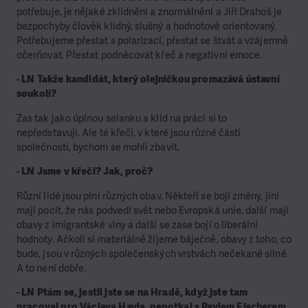
potřebuje, je nějaké zklidnění a znormálnění a Jiří Drahoš je
bezpochyby člověk klidný, slušný a hodnotově orientovaný.
Potřebujeme přestat s polarizací, přestat se štvát a vzájemně
očerňovat. Přestat podněcovat křeč a negativní emoce.
- LN Takže kandidát, který olejničkou promazává ústavní
soukolí?
Zas tak jako úplnou selanku a klid na práci si to
nepředstavuji. Ale té křeči, v které jsou různé části
společnosti, bychom se mohli zbavit.
- LN Jsme v křeči? Jak, proč?
Různí lidé jsou plní různých obav. Někteří se bojí změny, jiní
mají pocit, že nás podvedl svět nebo Evropská unie, další mají
obavy z imigrantské vlny a další se zase bojí o liberální
hodnoty. Ačkoli si materiálně žijeme báječně, obavy z toho, co
bude, jsou v různých společenských vrstvách nečekaně silné.
A to není dobře.
- LN Ptám se, jestli jste se na Hradě, když jste tam
pracoval pro Václava Havla, nepotkal s Pavlem Fischerem