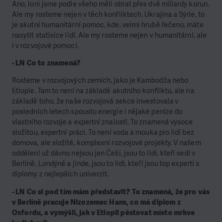
Ano, loni jsme podle všeho měli obrat přes dvě miliardy korun.
Ale my rosteme nejen v těch konfliktech. Ukrajina a Sýrie, to
je akutní humanitární pomoc, kde, velmi hrubě řečeno, máte
nasytit statisíce lidí. Ale my rosteme nejen v humanitární, ale
i v rozvojové pomoci.
- LN Co to znamená?
Rosteme v rozvojových zemích, jako je Kambodža nebo
Etiopie. Tam to není na základě akutního konfliktu, ale na
základě toho, že naše rozvojová sekce investovala v
posledních letech spoustu energie i nějaké peníze do
vlastního rozvoje a expertní znalosti. To znamená vysoce
složitou, expertní práci. To není voda a mouka pro lidi bez
domova, ale složité, komplexní rozvojové projekty. V našem
oddělení už dávno nejsou jen Češi, jsou to lidi, kteří sedí v
Berlíně, Londýně a jinde, jsou to lidi, kteří jsou top experti s
diplomy z nejlepších univerzit.
- LN Co si pod tím mám představit? To znamená, že pro vás
v Berlíně pracuje Nizozemec Hans, co má diplom z
Oxfordu, a vymýšlí, jak v Etiopii pěstovat místo mrkve