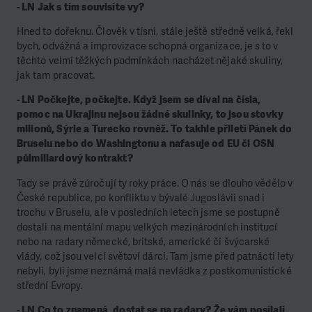
- LN Jak s tím souvisíte vy?
Hned to dořeknu. Člověk v tísni, stále ještě středně velká, řekl
bych, odvážná a improvizace schopná organizace, je s to v
těchto velmi těžkých podmínkách nacházet nějaké skuliny,
jak tam pracovat.
- LN Počkejte, počkejte. Když jsem se díval na čísla,
pomoc na Ukrajinu nejsou žádné skulinky, to jsou stovky
milionů, Sýrie a Turecko rovněž. To takhle přiletí Pánek do
Bruselu nebo do Washingtonu a nafasuje od EU či OSN
půlmiliardový kontrakt?
Tady se právě zúročují ty roky práce. O nás se dlouho vědělo v
České republice, po konfliktu v bývalé Jugoslávii snad i
trochu v Bruselu, ale v posledních letech jsme se postupně
dostali na mentální mapu velkých mezinárodních institucí
nebo na radary německé, britské, americké či švýcarské
vlády, což jsou velcí světoví dárci. Tam jsme před patnácti lety
nebyli, byli jsme neznámá malá nevládka z postkomunistické
střední Evropy.
- LN Co to znamená, dostat se na radary? Že vám posílají