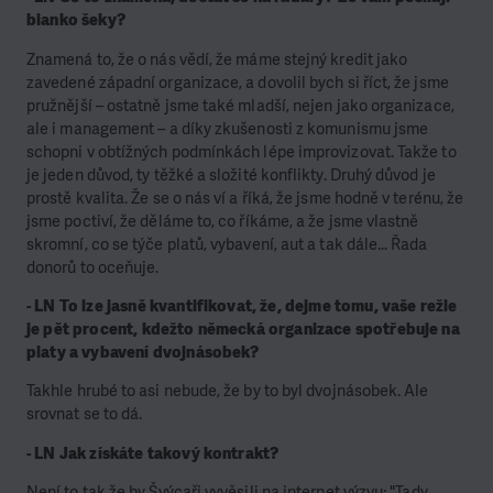
bianko šeky?
Znamená to, že o nás vědí, že máme stejný kredit jako
zavedené západní organizace, a dovolil bych si říct, že jsme
pružnější – ostatně jsme také mladší, nejen jako organizace,
ale i management – a díky zkušenosti z komunismu jsme
schopni v obtížných podmínkách lépe improvizovat. Takže to
je jeden důvod, ty těžké a složité konflikty. Druhý důvod je
prostě kvalita. Že se o nás ví a říká, že jsme hodně v terénu, že
jsme poctiví, že děláme to, co říkáme, a že jsme vlastně
skromní, co se týče platů, vybavení, aut a tak dále… Řada
donorů to oceňuje.
- LN To lze jasně kvantifikovat, že, dejme tomu, vaše režie
je pět procent, kdežto německá organizace spotřebuje na
platy a vybavení dvojnásobek?
Takhle hrubé to asi nebude, že by to byl dvojnásobek. Ale
srovnat se to dá.
- LN Jak získáte takový kontrakt?
Není to tak že by Švýcaři vyvěsili na internet výzvu: "Tady