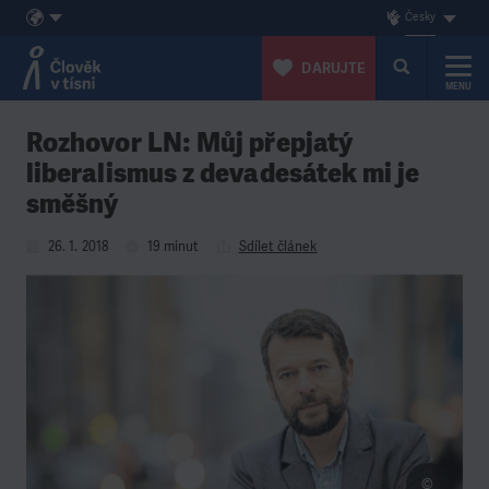
Česky
DARUJTE
MENU
Přeskočit na obsah
Rozhovor LN: Můj přepjatý
liberalismus z devadesátek mi je
směšný
26. 1. 2018
19 minut
Sdílet článek
©