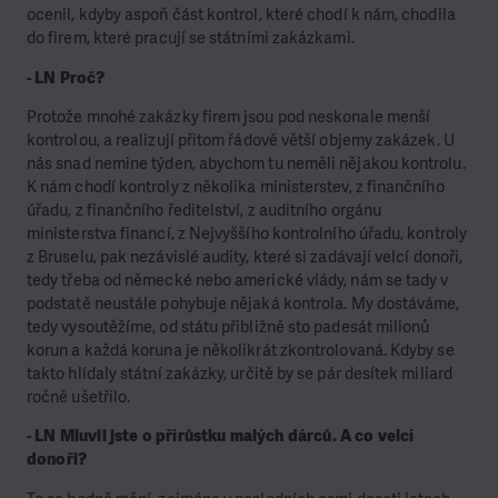
ocenil, kdyby aspoň část kontrol, které chodí k nám, chodila
do firem, které pracují se státními zakázkami.
- LN Proč?
Protože mnohé zakázky firem jsou pod neskonale menší
kontrolou, a realizují přitom řádově větší objemy zakázek. U
nás snad nemine týden, abychom tu neměli nějakou kontrolu.
K nám chodí kontroly z několika ministerstev, z finančního
úřadu, z finančního ředitelství, z auditního orgánu
ministerstva financí, z Nejvyššího kontrolního úřadu, kontroly
z Bruselu, pak nezávislé audity, které si zadávají velcí donoři,
tedy třeba od německé nebo americké vlády, nám se tady v
podstatě neustále pohybuje nějaká kontrola. My dostáváme,
tedy vysoutěžíme, od státu přibližně sto padesát milionů
korun a každá koruna je několikrát zkontrolovaná. Kdyby se
takto hlídaly státní zakázky, určitě by se pár desítek miliard
ročně ušetřilo.
- LN Mluvil jste o přírůstku malých dárců. A co velcí
donoři?