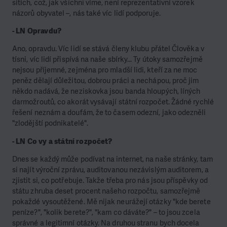
sítích, což, jak všichni víme, není reprezentativní vzorek
názorů obyvatel –, nás také víc lidí podporuje.
- LN Opravdu?
Ano, opravdu. Víc lidí se stává členy klubu přátel Člověka v
tísni, víc lidí přispívá na naše sbírky… Ty útoky samozřejmě
nejsou příjemné, zejména pro mladší lidi, kteří za ne moc
peněz dělají důležitou, dobrou práci a nechápou, proč jim
někdo nadává, že neziskovka jsou banda hloupých, líných
darmožroutů, co akorát vysávají státní rozpočet. Žádné rychlé
řešení neznám a doufám, že to časem odezní, jako odezněli
"zlodějští podnikatelé".
- LN Co vy a státní rozpočet?
Dnes se každý může podívat na internet, na naše stránky, tam
si najít výroční zprávu, auditovanou nezávislým auditorem, a
zjistit si, co potřebuje. Takže třeba pro nás jsou příspěvky od
státu zhruba deset procent našeho rozpočtu, samozřejmě
pokaždé vysoutěžené. Mě nijak neurážejí otázky "kde berete
peníze?", "kolik berete?", "kam co dáváte?" – to jsou zcela
správné a legitimní otázky. Na druhou stranu bych docela