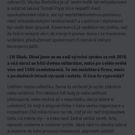
zahraničí, Václav Bartoška je už nevím kolik let velvyslancem
a ostatně takový Tomáš Pojar sice nepatřil mezi
vysokoškolské vůdce, ale byl nepřehlédnutelnou postavou
mezi středoškolskými revolucionáři a v politice i diplomacii
byl vidět dost výrazně. Koneckonců já nedělám nic jiného, než
že řeším veřejné věci, do kterých pomoc doma i za hranicemi,
vzdělání, předluženost společnosti či sociální inkluze
bezesporu patří.
- LN Skok. Díval jsem se na vaši výroční zprávu za rok 2016
a váš obrat se blíží dvěma miliardám, máte po celém světě
více než 1500 zaměstnanců. To má málokterá firma, navíc
v posledních letech výrazně rostete. O čem to vypovídá?
Udělám malou odbočku. Sama ta velikost je spíše zdánlivá
nebo relativní. Pro některé lidi tady je naše velikost
překvapivá, nebo možná až v nepořádku, ale je dobré si
uvědomit, že moji kolegové třeba z Irska vedou organizace s
rozpočtem 250 milionů eur na rok, což je víc než trojnásobek
toho, co máme my – a Irsko není žádná veliká země. Ano,
opravdu rosteme a rosteme rychle, dává nám to docela zabrat
a musíme do toho procesu investovat, abychom udrželi