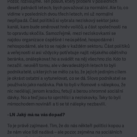
Pozor, rozlišujme. Ten posun, který proběhl v posledních
deseti patnácti letech, bych považoval za normální. Ale to, co
vidíme v posledních dvou třech letech, mi už normální
nepřipadá. Část politiků si vybrala neziskový sektor jako
kanál, kam bude směrovat hněv voličů, a část společnosti na
to opravdu skočila. Samozřejmě, mezi neziskovkami se
najdou organizace úspěšné i neúspěšné, hospodárné i
nehospodárné, ale to se najde v každém sektoru. Část politiků
a veřejnosti si asi vždycky potřebuje najít nějakého obětního
beránka, onálepkovat ho a svádět na něj všechno zlo. Kdo to
nezažil, neuvěří tomu, ale v devadesátých letech to byli
podnikatelé, u kterých se mělo za to, že jejich jediným cílem
je okrást ostatní a vytunelovat, co se dá. Slovo podnikatel se
používalo jako nadávka. Pak to byli v Romové s nálepkou, že
nic nedělají, jenom kradou, fetují a berou ohromné sociální
dávky. No a teď jsou to uprchlíci a neziskovky. Taky to byli
mimochodem novináři a ti se té nálepky nezbavili.
- LN Jaký má na vás dopad?
To je právě zajímavé. Tím, že do nás někteří politici kopou a
že nám více lidí nadává – ale pozor, zejména na sociálních