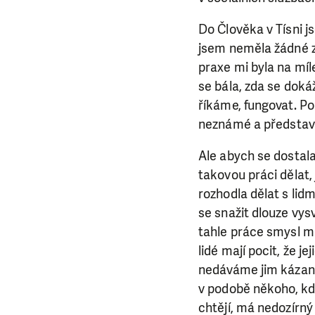
Do Člověka v Tísni j
jsem neměla žádné zk
praxe mi byla na míl
se bála, zda se doká
říkáme, fungovat. Po
neznámé a představu
Ale abych se dostala
takovou práci dělat
rozhodla dělat s lid
se snažit dlouze vysv
tahle práce smysl má
lidé mají pocit, že 
nedáváme jim kázan
v podobě někoho, kd
chtějí, má nedozírný