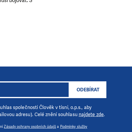
usí bojovat. S
ODEBÍRAT
hlas společnosti Člověk v tísni, o.p.s., aby
ilovou adresu). Celé znění souhlasu
najdete zde
.
 ni
Zásady ochrany osobních údajů
a
Podmínky služby