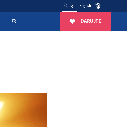
Česky
English
DARUJTE