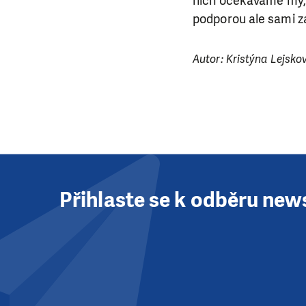
nich očekáváme my, ž
podporou ale sami za 
Autor: Kristýna Lejsko
Přihlaste se k odběru new