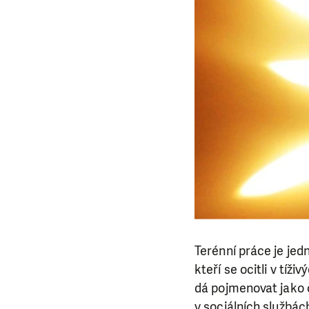
Terénní práce je jed
kteří se ocitli v tíž
dá pojmenovat jako č
v sociálních službác