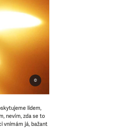
©
poskytujeme lidem,
ém, nevím, zda se to
ci vnímám já, bažant