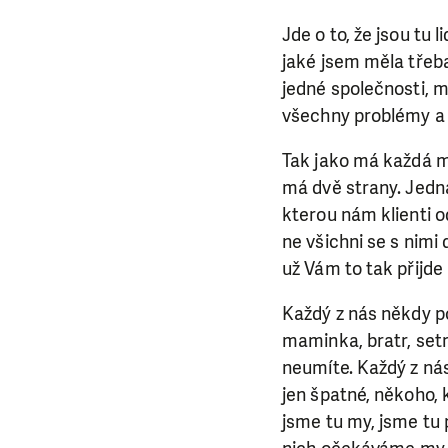
Jde o to, že jsou tu 
LÍBÍ 
jaké jsem měla třeb
jedné společnosti, m
Abychom mohli
všechny problémy a 
rozhodnete pomoc
da
Tak jako má každá m
má dvě strany. Jedna 
kterou nám klienti od
ne všichni se s nimi
už Vám to tak přijde
Každý z nás někdy po
maminka, bratr, setr
neumíte. Každý z ná
jen špatné, někoho, k
jsme tu my, jsme tu p