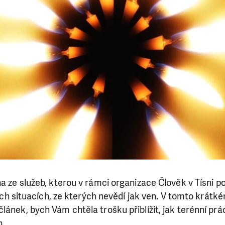
na ze služeb, kterou v rámci organizace Člověk v Tísni 
ivých situacích, ze kterých nevědí jak ven. V tomto krátk
lánek, bych Vám chtěla trošku přiblížit, jak terénní prá
h.