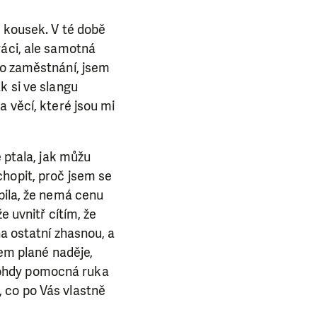
a kousek. V té době
ráci, ale samotná
ho zaměstnání, jsem
k si ve slangu
a věcí, které jsou mi
ě ptala, jak můžu
chopit, proč jsem se
pila, že nemá cenu
e uvnitř cítím, že
na ostatní zhasnou, a
dem plané naděje,
nohdy pomocná ruka
 co po Vás vlastně