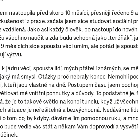
sem nastoupila před skoro 10 měsíci, přesněji řečeno 9 
ušenosti z praxe, začala jsem sice studovat sociální p
e vzdálená. Jako asi každý člověk, co nastoupí do nové
žu všechno naučit a zda budu schopná jako „teréňák“, ja
 9 měsících sice spoustu věcí umím, ale pořád je spoust
jí výzvu.
 k jádru věci, spousta lidí, mých přátel i známých, se m
, jaký má smysl. Otázky proč nebraly konce. Nemohli po
mi, kteří jsou vlastně na dně. Postupem času jsem pocho
ětlovat mé vnitřní pohnutky a důvody. To podstatné je, ž
, že je to takové světlo na konci tunelu, když už všech
jejich situace je neřešitelná a bezvýchodná. Nedáváme li
í o tom co, by kdyby, dáváme jim pomocnou ruku, a m
o bude vedle vás stát a někam Vám doprovodí a vysvětí,
 účinek.