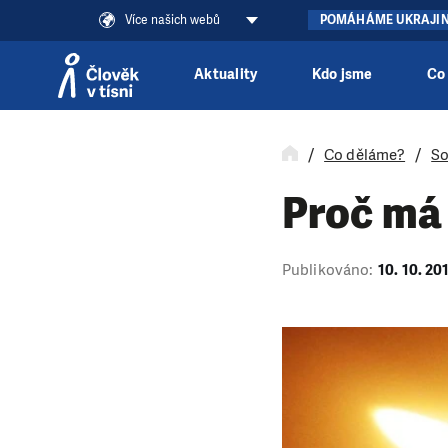
Více našich webů
POMÁHÁME UKRAJI
Aktuality
Kdo jsme
Co
Přeskočit na obsah
Co děláme?
So
Proč má 
Publikováno:
10. 10. 20