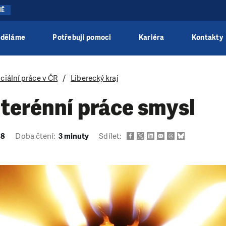
NĚ
 děláme
Potřebuji pomoci
Kariéra
Kontakty
ciální práce v ČR
Liberecký kraj
terénní práce smysl
18
Doba čtení:
3 minuty
Sdílet: