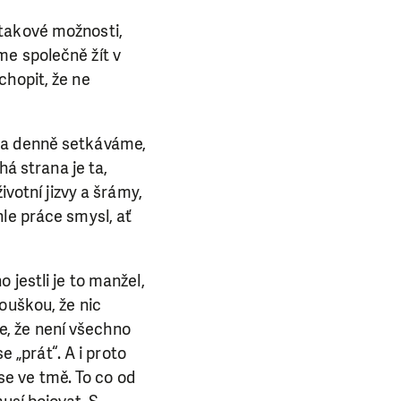
ny takové možnosti,
E NÁS!
me společně žít v
chopit, že ne
. Ať už se nám
lubu přátel, Vaše
ba.
s a denně setkáváme,
há strana je ta,
ivotní jizvy a šrámy,
le práce smysl, ať
 jestli je to manžel,
ouškou, že nic
, že není všechno
e „prát“. A i proto
 se ve tmě. To co od