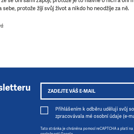
e se oni sami zapojí, protože je to hlavně o nich a oni m
sebe, protože žijí svůj život a nikdo ho neodžije za ně.
vá
sletteru
Přihlášením k odběru uděluji svůj sou
zpracovávala mé osobní údaje (e-ma
Tato stránka je chráněna pomocí reCAPTCHA a platí na
společnosti Google.