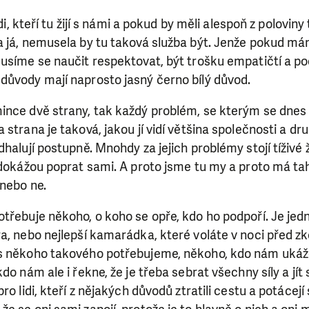
lidi, kteří tu žijí s námi a pokud by měli alespoň z polovi
SE VÁM, CO DĚLÁME? PODPOŘT
a já, nemusela by tu taková služba být. Jenže pokud má
usíme se naučit respektovat, být trošku empatičtí a po
 pomáhat smysluplně, neobejdeme se bez Vaší podpory
důvody mají naprosto jasný černo bílý důvod.
i jedním darem nebo se stanete pravidelným dárcem K
ry nám umožní pomoci vždy tam, kde je to nejvíce potře
ince dvě strany, tak každý problém, se kterým se dne
strana je taková, jakou jí vidí většina společnosti a dru
halují postupně. Mnohdy za jejich problémy stojí tíživé ž
DAROVAT
DAROVAT PRAVIDELNĚ
 dokážou poprat sami. A proto jsme tu my a proto má tah
 nebo ne.
třebuje někoho, o koho se opře, kdo ho podpoří. Je jedno
a, nebo nejlepší kamarádka, které voláte v noci před zk
s někoho takového potřebujeme, někoho, kdo nám ukáže
do nám ale i řekne, že je třeba sebrat všechny síly a jít s
ro lidi, kteří z nějakých důvodů ztratili cestu a potácejí