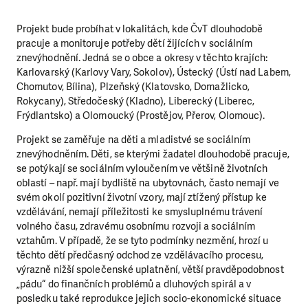
Projekt bude probíhat v lokalitách, kde ČvT dlouhodobě
pracuje a monitoruje potřeby dětí žijících v sociálním
znevýhodnění. Jedná se o obce a okresy v těchto krajích:
Karlovarský (Karlovy Vary, Sokolov), Ústecký (Ústí nad Labem,
Chomutov, Bílina), Plzeňský (Klatovsko, Domažlicko,
Rokycany), Středočeský (Kladno), Liberecký (Liberec,
Frýdlantsko) a Olomoucký (Prostějov, Přerov, Olomouc).
Projekt se zaměřuje na děti a mladistvé se sociálním
znevýhodněním. Děti, se kterými žadatel dlouhodobě pracuje,
se potýkají se sociálním vyloučením ve většině životních
oblastí – např. mají bydliště na ubytovnách, často nemají ve
svém okolí pozitivní životní vzory, mají ztížený přístup ke
vzdělávání, nemají příležitosti ke smysluplnému trávení
volného času, zdravému osobnímu rozvoji a sociálním
vztahům. V případě, že se tyto podmínky nezmění, hrozí u
těchto dětí předčasný odchod ze vzdělávacího procesu,
výrazně nižší společenské uplatnění, větší pravděpodobnost
„pádu“ do finančních problémů a dluhových spirál a v
posledku také reprodukce jejich socio-ekonomické situace