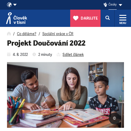
Česky
DARUJTE
MENU
Přeskočit na obsah
Co děláme?
Sociální práce v ČR
Projekt Doučování 2022
4. 8. 2022
2 minuty
Sdílet článek
©