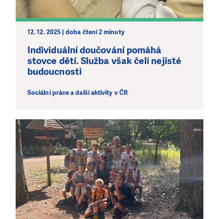
kde je to nejvíce potřeba.
DAROVAT
DAROVAT PRAVIDELNĚ
12. 12. 2025 | doba čtení 2 minuty
Individuální doučování pomáhá
stovce dětí. Služba však čelí nejisté
budoucnosti
Sociální práce a další aktivity v ČR