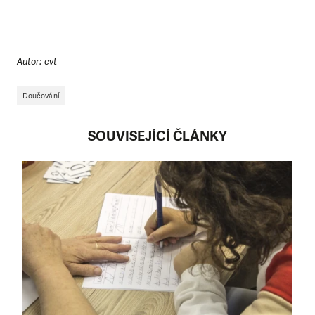
Autor: cvt
Doučování
SOUVISEJÍCÍ ČLÁNKY
LÍBÍ SE VÁM, CO DĚLÁME?
PODPOŘTE NÁS!
Abychom mohli pomáhat smysluplně, neobejdeme se
bez Vaší podpory. Ať už se nám rozhodnete pomoci
jedním darem nebo se stanete pravidelným dárcem
Klubu přátel, Vaše dary nám umožní pomoci vždy tam,