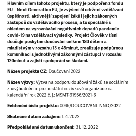
Hlavním cílem tohoto projektu, který je podpořen z fondu
EU – Next Generation EU, je zvýšení či udržení vzdělávací
úspěšnosti, aktivnější zapojení žáků i jejich zákonných
zástupců do vzdělávacího procesu, a to speciálně s
ohledem na vyrovnávání negativních dopadů pandemie
covid-19 na vzdělávací výsledky. Projekt Člověk v tísni
doučuje poskytne doučování celkem 180 dětem a
mladistvým v rozsahu 13 x 45minut, zrealizuje podpůrnou
komunikaci s jednotlivými zákonnými zástupci v rozsahu
120minut a zajistí spolupráci se školami.
Název projektu CZ:
Doučování 2022
Název výzvy:
Výzva na podporu doučování žáků se sociálním
znevýhodněním pro nestátní neziskové organizace na
kalendářní rok 2022,č. j.: MSMT-31956/2021-6
Evidenční číslo projektu:
0045/DOUCOVANI_NNO/2022
Skutečné datum zahájení:
1. 4. 2022
Předpokládané datum ukončení:
31. 12. 2022