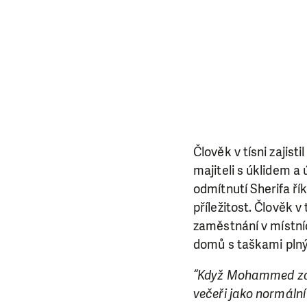
da
Člověk v tísni zaji
majiteli s úklidem a
odmítnutí Sherifa ří
příležitost. Člověk
zaměstnání v místních
domů s taškami plným
“Když Mohammed začal
večeři jako normální