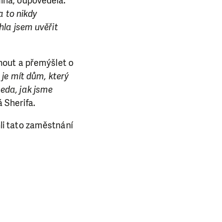
omíná, odpověděla:
a to nikdy
la jsem uvěřit
nout a přemýšlet o
je mít dům, který
eda, jak jsme
á Sherifa.
li tato zaměstnání