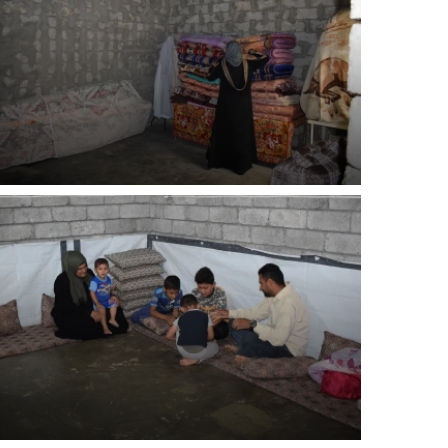
E NÁS!
. Ať už se nám
lubu přátel, Vaše