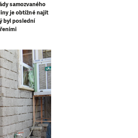
vlády samozvaného
ny je obtížné najít
rý byl poslední
třeními