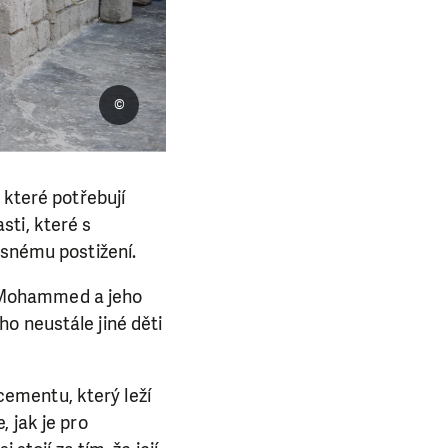
©
 které potřebují
sti, které s
esnému postižení.
ý Mohammed a jeho
 ho neustále jiné děti
ementu, který leží
 jak je pro