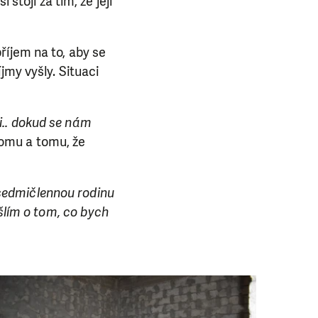
stojí za tím, že její
říjem na to, aby se
jmy vyšly. Situaci
i.. dokud se nám
 domu a tomu, že
 sedmičlennou rodinu
ýšlím o tom, co bych