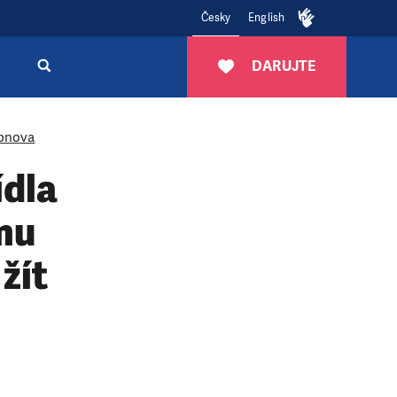
Česky
English
DARUJTE
bnova
ídla
mu
žít