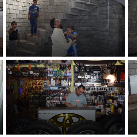
SE VÁM, CO DĚLÁME? PODPOŘT
 pomáhat smysluplně, neobejdeme se bez Vaší podpory
i jedním darem nebo se stanete pravidelným dárcem K