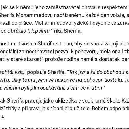
ak se k němu jeho zaměstnavatel choval s respektem a
 Sherifa Mohammedovu nadřízenému každý den volala, aby s
razil do práce. Mohammedovo fyzické i psychické zdrav
se obrátilo k lepšímu,”
říká Sherifa.
nost motivovala Sherifu k tomu, aby se sama zapojila 
 potenciální zaměstnavatel pozval k pohovoru, měla ona i 
rátily staré starosti, protože rodina neměla dostatek pe
chtěl vzít,”
popisuje Sherifa.
“Tak jsme šli do obchodu 
 cestu. Díky tomu jsem se nakonec na pohovor dostala. Tu
 všichni byli plni očekávání, s čím se vrátím.”
tak Sherifa pracuje jako uklízečka v soukromé škole. Ka
ízí třídy a připravuje snídani pro učitele. Během odpole
ou.