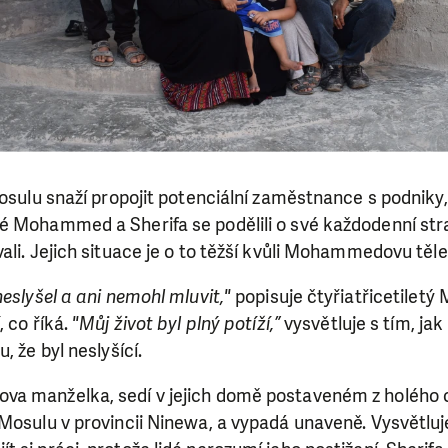
Mosulu snaží propojit potenciální zaměstnance s podniky,
 Mohammed a Sherifa se podělili o své každodenní stra
ali. Jejich situace je o to těžší kvůli Mohammedovu těl
neslyšel a ani nemohl mluvit,"
popisuje čtyřiatřicetilet
, co říká.
"Můj život byl plný potíží,”
vysvětluje s tím, jak
, že byl neslyšící.
a manželka, sedí v jejich domě postaveném z holého c
Mosulu v provincii Ninewa, a vypadá unaveně. Vysvětluje,