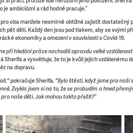
si práci, protože lidé nerozumí jeho postižení. Sherifa si 
o je ambiciózní a rád hodně pracuje.“
pro oba manžele nesmírně obtížné zajistit dostatečný p
ch pět dětí. Každý den jsou pod tlakem, aby se svými pří
irácké ekonomiky a omezení v souvislosti s Covid-19.
 při hledání práce nachodili opravdu velké vzdálenost
ká Sherifa a vysvětluje, že to je kvůli jejich vzdálenému
ěz na dopravu.
alí,"
pokračuje Sherifa.
"Bylo štěstí, když jsme pro naši
 denně. Zvykla jsem si na to, že se probudím a hned přem
lu pro naše děti. Jak mohou takto přežít?”