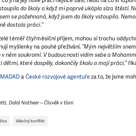
 co jí na její nové práci nejvíce baví, nebo na co si vzp
toupila do školy a když mi poprvé ukápla slza štěstí. N
jsem se požehnaná, když jsem do školy vstoupila. Nemoh
ně dostala práci.”
želé téměř čtyřměsíční příjem, mohou si trochu oddych
hují myšlenky na pouhé přežívání.
“Mým největším snem 
e v něm soukromí. V budoucnosti vidím sebe a Mohamm
 dětmi, které dospěly, dokončily školu a mají práci,”
řík
 MADAD
a
České rozvojové agentuře
za to, že jsme moh
ti, Dalal Natheer – Člověk v tísni
živa
Válečný konflikt