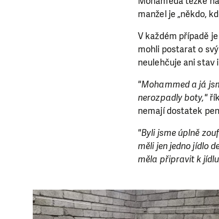
Mohameda těžké najít 
manžel je „někdo, kd
V každém případě je 
mohli postarat o svý
neulehčuje ani stav 
"Mohammed a já jsme
nerozpadly boty,"
ří
nemají dostatek pen
"Byli jsme úplně zouf
měli jen jedno jídlo
měla připravit k jíd