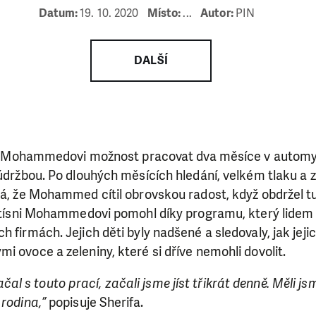
ry nám umožní pomoci vždy tam, kde je to nejvíce potře
Datum:
19. 10. 2020
Místo:
...
Autor:
PIN
DAROVAT
DAROVAT PRAVIDELNĚ
DALŠÍ
stil Mohammedovi možnost pracovat dva měsíce v autom
 údržbou. Po dlouhých měsících hledání, velkém tlaku a
ká, že Mohammed cítil obrovskou radost, když obdržel t
 v tísni Mohammedovi pomohl díky programu, který lide
 firmách. Jejich děti byly nadšené a sledovaly, jak jeji
i ovoce a zeleniny, které si dříve nemohli dovolit.
 s touto prací, začali jsme jíst třikrát denně. Měli js
 rodina,”
popisuje Sherifa.