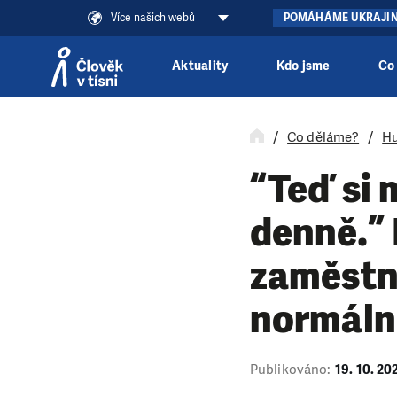
Více našich webů
POMÁHÁME UKRAJI
Aktuality
Kdo jsme
Co
Přeskočit na obsah
Co děláme?
Hu
“Teď si 
denně.”
zaměstná
normální
Publikováno:
19. 10. 20