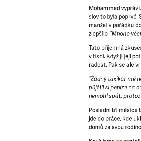
Mohammed vypráví, j
slov to byla poprvé.
manžel v pořádku do
zlepšilo.
“Mnoho věcí 
Tato příjemná zkuše
v tísni. Když ji její
radost. Pak se ale v
“Žádný taxikář mě ne
půjčili si peníze na
nemohl spát, protože
Poslední tři měsíce 
jde do práce, kde ukl
domů za svou rodin