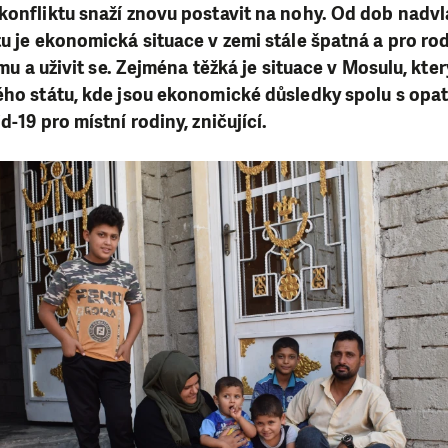
 konfliktu snaží znovu postavit na nohy. Od dob nad
u je ekonomická situace v zemi stále špatná a pro rodi
íjmu a uživit se. Zejména těžká je situace v Mosulu, kte
ého státu, kde jsou ekonomické důsledky spolu s opa
d-19 pro místní rodiny, zničující.