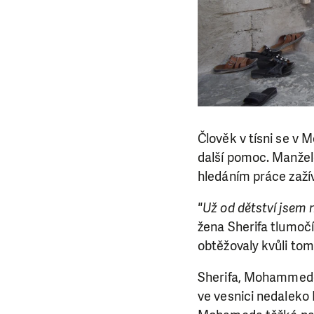
Člověk v tísni se v 
další pomoc. Manželé
hledáním práce zažív
"Už od dětství jsem 
žena Sherifa tlumočí
obtěžovaly kvůli tomu
Sherifa, Mohammedov
ve vesnici nedaleko 