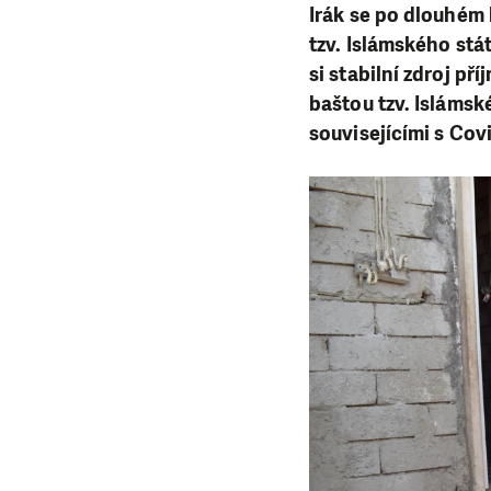
Irák se po dlouhém
tzv. Islámského stát
si stabilní zdroj př
baštou tzv. Islámsk
souvisejícími s Covi