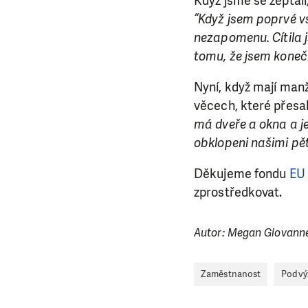
Když jsme se zeptali,
“Když jsem poprvé vs
nezapomenu. Cítila 
tomu, že jsem koneč
Nyní, když mají man
věcech, které přesa
má dveře a okna a j
obklopeni našimi pěti
Děkujeme fondu
EU
zprostředkovat.
Autor: Megan Giovannet
Zaměstnanost
Podvý