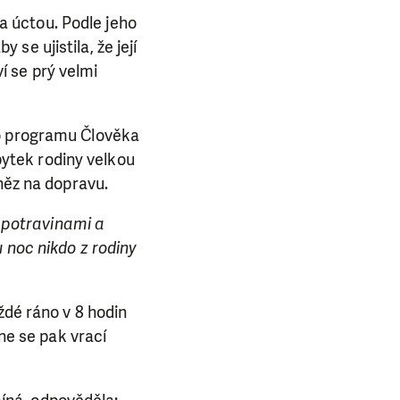
 úctou. Podle jeho
e ujistila, že její
í se prý velmi
do programu Člověka
zbytek rodiny velkou
něz na dopravu.
s potravinami a
 noc nikdo z rodiny
ždé ráno v 8 hodin
dne se pak vrací