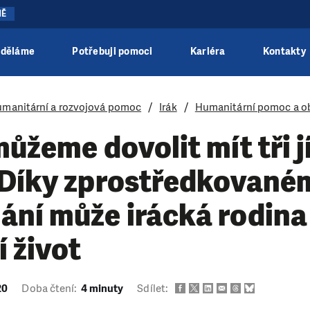
NĚ
 děláme
Potřebuji pomoci
Kariéra
Kontakty
manitární a rozvojová pomoc
Irák
Humanitární pomoc a o
můžeme dovolit mít tři j
 Díky zprostředkované
ní může irácká rodina 
 život
20
Doba čtení:
4 minuty
Sdílet: