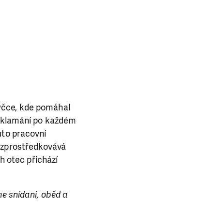
ba.
yčce, kde pomáhal
 zklamání po každém
uto pracovní
m zprostředkovává
ch otec přichází
me snídani, oběd a