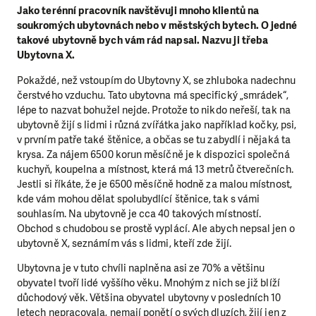
Jako terénní pracovník navštěvuji mnoho klientů na
soukromých ubytovnách nebo v městských bytech. O jedné
takové ubytovně bych vám rád napsal. Nazvu ji třeba
Ubytovna X.
Pokaždé, než vstoupím do Ubytovny X, se zhluboka nadechnu
čerstvého vzduchu. Tato ubytovna má specifický „smrádek“,
lépe to nazvat bohužel nejde. Protože to nikdo neřeší, tak na
ubytovně žijí s lidmi i různá zvířátka jako například kočky, psi,
v prvním patře také štěnice, a občas se tu zabydlí i nějaká ta
krysa. Za nájem 6500 korun měsíčně je k dispozici společná
kuchyň, koupelna a místnost, která má 13 metrů čtverečních.
Jestli si říkáte, že je 6500 měsíčně hodně za malou místnost,
kde vám mohou dělat spolubydlící štěnice, tak s vámi
souhlasím. Na ubytovně je cca 40 takových místností.
Obchod s chudobou se prostě vyplácí. Ale abych nepsal jen o
ubytovně X, seznámím vás s lidmi, kteří zde žijí.
Ubytovna je v tuto chvíli naplněna asi ze 70% a většinu
obyvatel tvoří lidé vyššího věku. Mnohým z nich se již blíží
důchodový věk. Většina obyvatel ubytovny v posledních 10
letech nepracovala, nemají ponětí o svých dluzích, žijí jen z