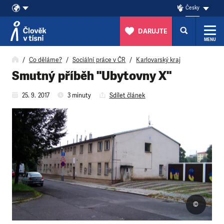
Česky
DARUJTE
MENU
Přeskočit na obsah
Co děláme?
Sociální práce v ČR
Karlovarský kraj
Smutný příběh "Ubytovny X"
25. 9. 2017
3 minuty
Sdílet článek
©