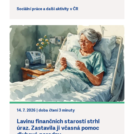
LÍBÍ SE VÁM, CO DĚLÁME?
Sociální práce a další aktivity v ČR
PODPOŘTE NÁS!
Abychom mohli pomáhat smysluplně, neobejdeme se
bez Vaší podpory. Ať už se nám rozhodnete pomoci
jedním darem nebo se stanete pravidelným dárcem
Klubu přátel, Vaše dary nám umožní pomoci vždy tam,
kde je to nejvíce potřeba.
DAROVAT
DAROVAT PRAVIDELNĚ
14. 7. 2026 | doba čtení 3 minuty
Lavinu finančních starostí strhl
úraz. Zastavila ji včasná pomoc