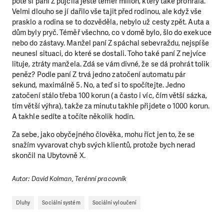
poté si paní Z půjčila ještě téměř milión, který také prohrála.
Velmi dlouho se jí dařilo vše tajit před rodinou, ale když vše
prasklo a rodina se to dozvěděla, nebylo už cesty zpět. Auta a
dům byly pryč. Téměř všechno, co v domě bylo, šlo do exekuce
nebo do zástavy. Manžel paní Z spáchal sebevraždu, nejspíše
neunesl situaci, do které se dostali. Toho také paní Z nejvíce
lituje, ztráty manžela. Zdá se vám divné, že se dá prohrát tolik
peněz? Podle paní Z trvá jedno zatočení automatu pár
sekund, maximálně 5. No, a teď si to spočítejte. Jedno
zatočení stálo třeba 100 korun (a často i víc, čím větší sázka,
tím větší výhra), takže za minutu takhle přijdete o 1000 korun.
A takhle sedíte a točíte několik hodin.
Za sebe, jako obyčejného člověka, mohu říct jen to, že se
snažím vyvarovat chyb svých klientů, protože bych nerad
skončil na Ubytovně X.
Autor: David Kolman, Terénní pracovník
Dluhy
Sociální systém
Sociální vyloučení