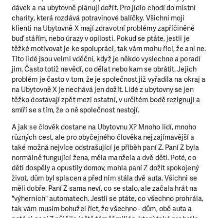
dávek a na ubytovně plánují dožít. Pro jídlo chodí do místní
charity, která rozdává potravinové balíčky. Všichni moji
klienti na Ubytovně X mají zdravotní problémy zapříčiněné
buď stářím, nebo úrazy v opilosti. Pokud se ptáte, jestli je
těžké motivovat je ke spolupráci, tak vám mohu říci, že ani ne.
Tito lidé jsou velmi vděční, když je někdo vyslechne a poradí
jim. Často totiž nevědí, co dělat nebo kam se obrátit. Jejich
problém je často v tom, že je společnost již vyřadila na okraj a
na Ubytovně X je nechává jen dožít. Lidé z ubytovny se jen
těžko dostávají zpět mezi ostatní, v určitém bodě rezignují a
smíří se s tím, že o ně společnost nestojí.
A jak se člověk dostane na Ubytovnu X? Mnoho lidí, mnoho
různých cest, ale pro obyčejného člověka nejzajímavější a
také možná nejvíce odstrašující je příběh paní Z. Paní Z byla
normálně fungující žena, měla manžela a dvě děti. Poté, co
děti dospěly a opustily domov, mohla paní Z dožít spokojený
život, dům byl splacen a před ním stála dvě auta. Všichni se
měli dobře. Paní Z sama neví, co se stalo, ale začala hrát na
"výherních" automatech. Jestli se ptáte, co všechno prohrála,
tak vám musím bohužel říct, že všechno - dům, obě auta a