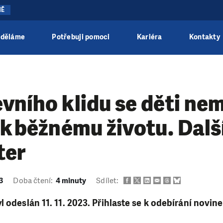
NĚ
 děláme
Potřebuji pomoci
Kariéra
Kontakty
vního klidu se děti ne
 k běžnému životu. Dalš
ter
23
Doba čtení:
4 minuty
Sdílet:
l odeslán 11. 11. 2023. Přihlaste se k odebírání novin