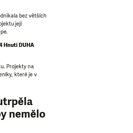
dnikala bez větších
jektu její
épe.
24 Hnutí DUHA
u. Projekty na
íky, které je v
utrpěla
by nemělo