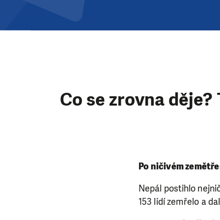
Co se zrovna děje? 
Po ničivém zemětř
Nepál postihlo nejni
153 lidí zemřelo a da