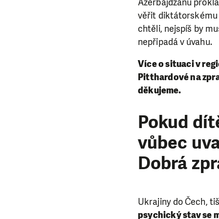
Ázerbájdžánu proklam
věřit diktátorskému 
chtěli, nejspíš by m
nepřipadá v úvahu.
Více o situaci v reg
Pitthardové na zpr
děkujeme.
Pokud dít
vůbec uva
Dobrá zp
Ukrajiny do Čech, ti
psychický stav se m