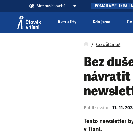
Více našich webů
POMÁHÁME UKRAJI
Aktuality
Kdo jsme
Co
Přeskočit na obsah
Co děláme?
Bez duše
návratit
newslet
Publikováno:
11. 11. 20
Tento newsletter by
v Tísni.