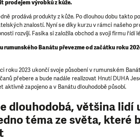
vit prodejem výrobků z kůže.
edně prodává produkty z kůže. Po dlouhou dobu takto po
telských znalostí. Nyní se díky kurzu v rámci našeho pro
sti rozvíjí. Fasika si založila obchod a svoji firmu řídí l
ru rumunského Banátu převezme od začátku roku 20
onci roku 2023 ukončí svoje působení v rumunském Banát
anů přebere a bude nadále realizovat Hnutí DUHA Jesen
 let aktivně zapojeno a v Banátu dlouhodobě působí.
e dlouhodobá, většina lidí 
edno téma ze světa, které 
t