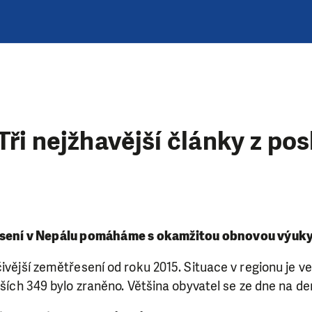
Tři nejžhavější články z po
esení v Nepálu pomáháme s okamžitou obnovou výuky
čivější zemětřesení od roku 2015. Situace v regionu je v
lších 349 bylo zraněno. Většina obyvatel se ze dne na den