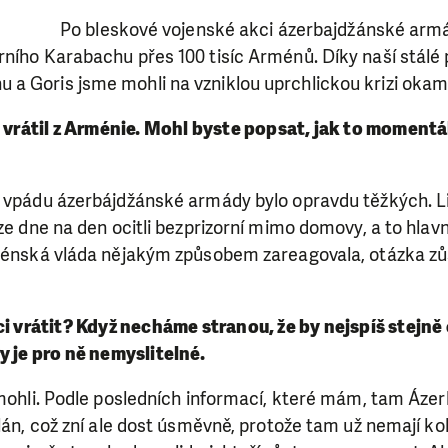
Po bleskové vojenské akci ázerbajdžánské armá
ního Karabachu přes 100 tisíc Arménů. Díky naší stálé 
a Goris jsme mohli na vzniklou uprchlickou krizi okam
e vrátil z Arménie. Mohl byste popsat, jak to momentá
o vpádu ázerbájdžánské armády bylo opravdu těžkých. Li
 ze dne na den ocitli bezprizorní mimo domovy, a to hlav
rménská vláda nějakým způsobem zareagovala, otázka zů
ci vrátit? Když necháme stranou, že by nejspíš stejně
y je pro ně nemyslitelné.
 mohli. Podle posledních informací, které mám, tam Áze
plán, což zní ale dost úsměvně, protože tam už nemají ko