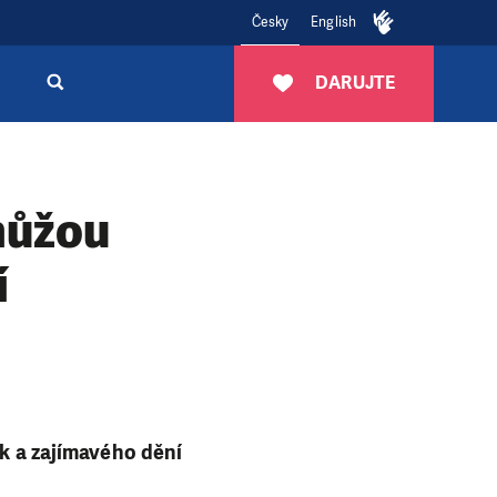
Česky
English
DARUJTE
můžou
í
ek a zajímavého dění