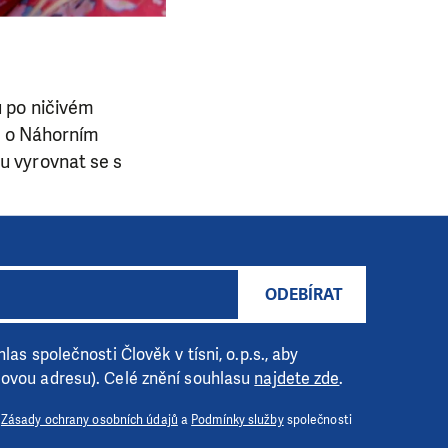
u po ničivém
ru o Náhorním
u vyrovnat se s
ODEBÍRAT
las společnosti Člověk v tísni, o.p.s., aby
lovou adresu). Celé znění souhlasu
najdete zde
.
i
Zásady ochrany osobních údajů
a
Podmínky služby
společnosti