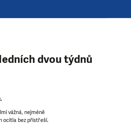
sledních dvou týdnů
.
elmi vážná, nejméně
 ocitla bez přístřeší.