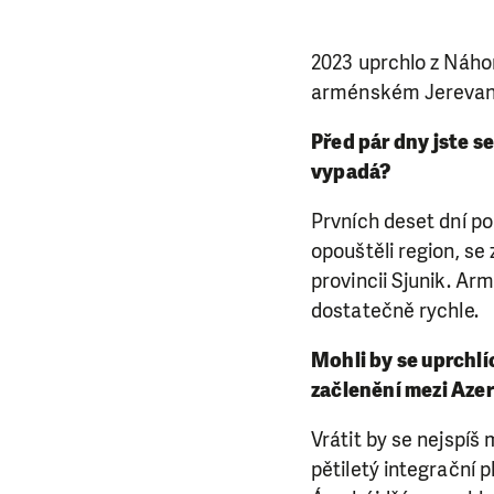
2023 uprchlo z Náhor
arménském Jerevanu 
Před pár dny jste s
vypadá?
Prvních deset dní p
opouštěli region, se
provincii Sjunik. A
dostatečně rychle.
Mohli by se uprchlí
začlenění mezi Azer
Vrátit by se nejspíš
pětiletý integrační 