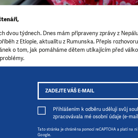
čtenáři,
ích dvou týdnech. Dnes mám připraveny zprávy z Nepál
říběh z Etiopie, aktualitu z Rumunska. Přepis rozhovo
ánek o tom, jak pomáháme dětem utíkajícím před válko
 problémy.
Přihlášením k odběru uděluji svůj souh
zpracovávala mé osobní údaje (e-mai
Tato stránka je chráněna pomocí reCAPTCHA a platí na n
Google.