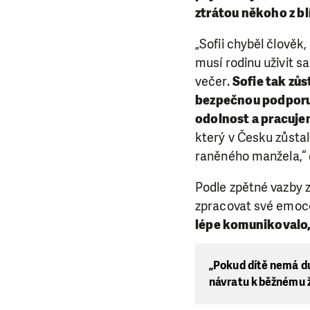
ztrátou někoho z bl
„Sofii chyběl člověk
musí rodinu uživit s
večer.
Sofie tak zůs
bezpečnou podporu, 
odolnost a pracujem
který v Česku zůstal
raněného manžela,“ 
Podle zpětné vazby 
zpracovat své emoc
lépe komunikovalo, a
„Pokud dítě nemá du
návratu k běžnému ž