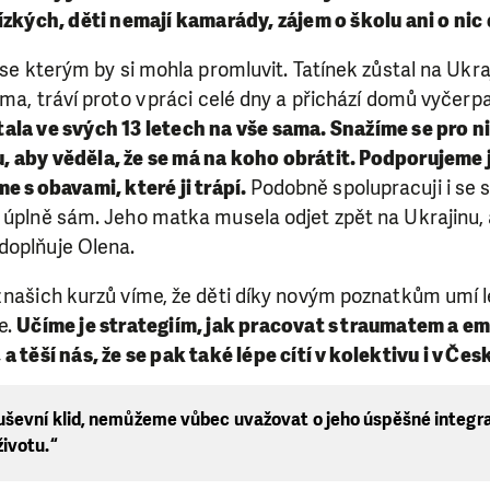
ízkých, děti nemají kamarády, zájem o školu ani o nic 
, se kterým by si mohla promluvit. Tatínek zůstal na Ukr
ama, tráví proto v práci celé dny a přichází domů vyčer
tala ve svých 13 letech na vše sama. Snažíme se pro ni
aby věděla, že se má na koho obrátit. Podporujeme je
e s obavami, které ji trápí.
Podobně spolupracuji i se 
 úplně sám. Jeho matka musela odjet zpět na Ukrajinu, 
doplňuje Olena.
z našich kurzů víme, že děti díky novým poznatkům umí 
e.
Učíme je strategiím, jak pracovat s traumatem a em
 těší nás, že se pak také lépe cítí v kolektivu i v Če
ševní klid, nemůžeme vůbec uvažovat o jeho úspěšné integra
ivotu.“