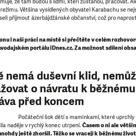
uje, že tam budou s lidmi, kteří zůstanou, pracovat. Al
režimu. Většina vysídlených obyvatel Karabachu se nejs
useli přijmout ázerbájdžánské občanství, což pro naprost
ionu i naší práci na místě si přečtěte v celém rozhovo
avodajském portálu iDnes.cz. Za možnost sdílení obs
ě nemá duševní klid, nemů
žovat o návratu k běžnému 
ráva před koncem
Počáteční šok dětí s maminkami, které uprchly 
šila naděje v rychlý konec utrpení.
Časem o ni ale většina
nohdy ještě zhoršil. Těžko se vracejí k běžnému život