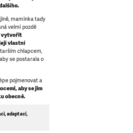
dalšího.
ajině, maminka tady
paná velmi pozdě
 vytvořit
jí vlastní
starším chlapcem,
aby se postarala o
lépe pojmenovat a
ocemi, aby se jim
sku obecně.
ci, adaptaci,