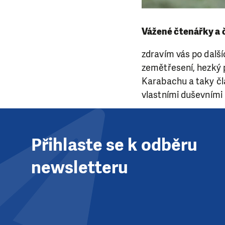
Vážené čtenářky a 
zdravím vás po dalš
zemětřesení, hezký p
Karabachu a taky čl
vlastními duševními
Přihlaste se k odběru
newsletteru