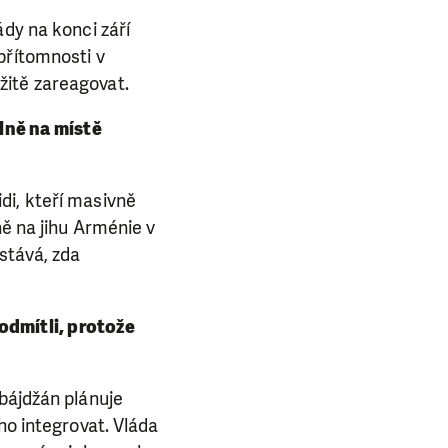
dy na konci září
přítomnosti v
žitě zareagovat.
lně na místě
di, kteří masivně
ně na jihu Arménie v
stává, zda
 odmítli, protože
rbájdžán plánuje
ho integrovat. Vláda