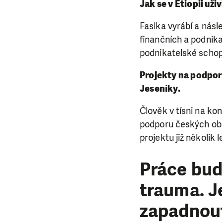
Jak se v Etiopii uži
Fasika vyrábí a násl
finančních a podnika
podnikatelské schopno
Projekty na podpo
Jeseníky.
Člověk v tísni na k
podporu českých obč
projektu již několik
Práce bud
trauma. J
zapadnou