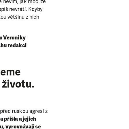
e nevím, jak moc lze
píš nevrátí. Kdyby
ou většinu z nich
ru Veroniky
ahu redakci
žeme
životu.
před ruskou agresí z
 přišla a jejich
u, vyrovnávají se