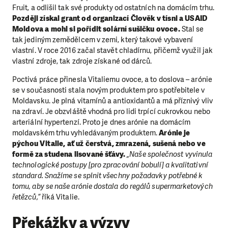
Fruit, a odlišil tak své produkty od ostatních na domácím trhu.
Později získal grant od organizací Člověk v tísni a USAID
Moldova a mohl si pořídit solární sušičku ovoce.
Stal se
tak jediným zemědělcem v zemi, který takové vybavení
vlastní. V roce 2016 začal stavět chladírnu, přičemž využil jak
vlastní zdroje, tak zdroje získané od dárců.
Poctivá práce přinesla Vitaliemu ovoce, a to doslova – arónie
se v současnosti stala novým produktem pro spotřebitele v
Moldavsku. Je plná vitamínů a antioxidantů a má příznivý vliv
na zdraví. Je obzvláště vhodná pro lidi trpící cukrovkou nebo
arteriální hypertenzí. Proto je dnes arónie na domácím
moldavském trhu vyhledávaným produktem.
Arónie je
pýchou Vitalie, ať už čerstvá, zmrazená, sušená nebo ve
formě za studena lisované šťávy.
„Naše společnost vyvinula
technologické postupy [pro zpracování bobulí] a kvalitativní
standard. Snažíme se splnit všechny požadavky potřebné k
tomu, aby se naše arónie dostala do regálů supermarketových
řetězců,“
říká Vitalie.
Překážky a výzvy