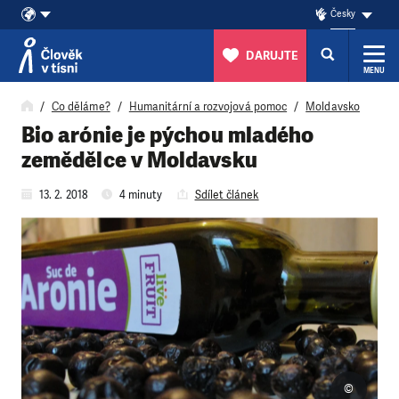
Česky
DARUJTE
MENU
Přeskočit na obsah
Co děláme?
Humanitární a rozvojová pomoc
Moldavsko
Bio arónie je pýchou mladého
zemědělce v Moldavsku
13. 2. 2018
4 minuty
Sdílet článek
©