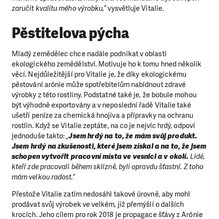
zaručit kvalitu mého výrobku,“
vysvětluje Vitalie.
Pěstitelova pýcha
Mladý zemědělec chce nadále podnikat v oblasti
ekologického zemědělství. Motivuje ho k tomu hned několik
věcí. Nejdůležitější pro Vitalie je, že díky ekologickému
pěstování arónie může spotřebitelům nabídnout zdravé
výrobky z této rostliny. Podstatné také je, že bobule mohou
být výhodně exportovány a v neposlední řadě Vitalie také
ušetří peníze za chemická hnojiva a přípravky na ochranu
rostlin. Když se Vitalie zeptáte, na co je nejvíc hrdý, odpoví
jednoduše takto:
„
Jsem hrdý na to, že mám svůj produkt.
Jsem hrdý na zkušenosti, které jsem získal a na to, že jsem
schopen vytvořit pracovní místa ve vesnici a v okolí.
Lidé,
kteří zde pracovali během sklizně, byli opravdu šťastní. Z toho
mám velkou radost.“
Přestože Vitalie zatím nedosáhl takové úrovně, aby mohl
prodávat svůj výrobek ve velkém, již přemýšlí o dalších
krocích. Jeho cílem pro rok 2018 je propagace šťávy z Arónie