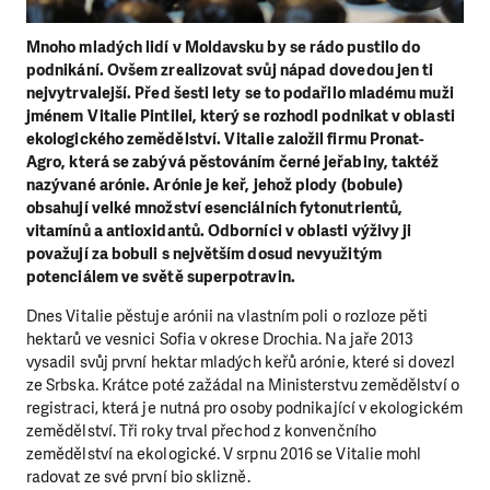
Mnoho mladých lidí v Moldavsku by se rádo pustilo do
podnikání. Ovšem zrealizovat svůj nápad dovedou jen ti
nejvytrvalejší. Před šesti lety se to podařilo mladému muži
jménem Vitalie Pintilei, který se rozhodl podnikat v oblasti
ekologického zemědělství. Vitalie založil firmu Pronat-
Agro, která se zabývá pěstováním černé jeřabiny, taktéž
nazývané arónie. Arónie je keř, jehož plody (bobule)
obsahují velké množství esenciálních fytonutrientů,
vitamínů a antioxidantů. Odborníci v oblasti výživy ji
považují za bobuli s největším dosud nevyužitým
potenciálem ve světě superpotravin.
Dnes Vitalie pěstuje arónii na vlastním poli o rozloze pěti
hektarů ve vesnici Sofia v okrese Drochia. Na jaře 2013
vysadil svůj první hektar mladých keřů arónie, které si dovezl
ze Srbska. Krátce poté zažádal na Ministerstvu zemědělství o
registraci, která je nutná pro osoby podnikající v ekologickém
zemědělství. Tři roky trval přechod z konvenčního
zemědělství na ekologické. V srpnu 2016 se Vitalie mohl
radovat ze své první bio sklizně.