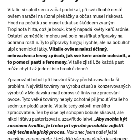
Vitalie si splnil sen a začal podnikat, při své dlouhé cestě
ovšem narážel na různé překážky a občas musel riskovat.
Hned na počátku se musel utkat se škůdcem zvaným
Tropinota hirta, což je brouk, který napadá květy keřů arónie.
Ostatní zemědělci mohou svá pole nastříkat přípravky na
ochranu rostlin. Tyto přípravky fungují rychle, ale na bobulích
ulpí chemické látky.
Vitalie ovšem nalezl účinný,
neinvazivní a levný způsob, jak své keře arónie ochránit, a
to pomocí pastí s feromony.
Vitalie zjistil, že každá past
může chytit až jeden tisíc brouků denně.
Zpracování bobulí při lisování šťávy představovalo další
problém. Největší továrny na výrobu džusů a konzervovaných
výrobků v Moldavsku mají obrovské linky na zpracování
ovoce. Tyto velké továrny nebyly ochotné přijmout Vitalieho
sedm tun plodů arónie. Vitalie tedy oslovil menšího
zpracovatele. Ten by sice byl schopen bobule slisovat, ale
nikoli šťávu pasterizovat a uzavřít do lahví.
„
Aby mohla být
zaručena kvalita, je třeba při výrobě produktu zajistit
celý technologický proces.
Nakonec jsem našel ještě
menšího zpracovatele, který dělá vše manuálně a je schopen