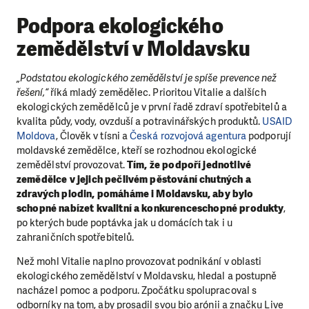
Podpora ekologického
zemědělství v Moldavsku
„Podstatou ekologického zemědělství je spíše prevence než
řešení,“
říká mladý zemědělec. Prioritou Vitalie a dalších
ekologických zemědělců je v první řadě zdraví spotřebitelů a
kvalita půdy, vody, ovzduší a potravinářských produktů.
USAID
Moldova
, Člověk v tísni a
Česká rozvojová agentura
podporují
moldavské zemědělce, kteří se rozhodnou ekologické
zemědělství provozovat.
Tím, že podpoří jednotlivé
zemědělce v jejich pečlivém pěstování chutných a
zdravých plodin, pomáháme i Moldavsku, aby bylo
schopné nabízet kvalitní a konkurenceschopné produkty
,
po kterých bude poptávka jak u domácích tak i u
zahraničních spotřebitelů.
Než mohl Vitalie naplno provozovat podnikání v oblasti
ekologického zemědělství v Moldavsku, hledal a postupně
nacházel pomoc a podporu. Zpočátku spolupracoval s
odborníky na tom, aby prosadil svou bio arónii a značku Live