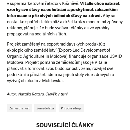
v supermarketovém řetězci v Kišiněvě.
Vitalie chce nabízet
vzorky své šťávy na ochutnání a poskytnout zákazníkům
informace o příznivých účincích šťávy na zdraví.
Aby se
dostal ke spotřebitelům blíž a držel krok s moderními způsoby
reklamy, plánuje, že bude vydávat články a své výrobky
propagovat na sociálních sítích.
Projekt zaměřený na export moldavských produktů z
ekologického zemědělství (Export-Led Development of
Organic Agriculture in Moldova) financuje organizace USAID
Moldova. Projekt pomáhá zemědělcům jako je Vitalie
LÍBÍ SE VÁM, CO DĚLÁME?
plánovat a formovat svou budoucnost v zemi, rozvíjet své
PODPOŘTE NÁS!
podnikání a přinášet lidem na jejich stoly více zdravých a
výživných plodin z Moldavska
.
Abychom mohli pomáhat smysluplně, neobejdeme se
bez Vaší podpory. Ať už se nám rozhodnete pomoci
Autor: Natalia Rotaru, Člověk v tísni
jedním darem nebo se stanete pravidelným dárcem
Klubu přátel, Vaše dary nám umožní pomoci vždy tam,
kde je to nejvíce potřeba.
Zaměstnanost
Zemědělství
Přírodní zdroje
SOUVISEJÍCÍ ČLÁNKY
DAROVAT
DAROVAT PRAVIDELNĚ