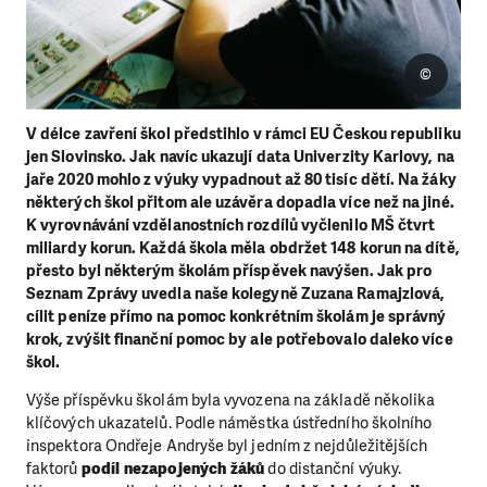
©
V délce zavření škol předstihlo v rámci EU Českou republiku
jen Slovinsko. Jak navíc ukazují data Univerzity Karlovy, na
jaře 2020 mohlo z výuky vypadnout až 80 tisíc dětí. Na žáky
některých škol přitom ale uzávěra dopadla více než na jiné.
K vyrovnávání vzdělanostních rozdílů vyčlenilo MŠ čtvrt
miliardy korun. Každá škola měla obdržet 148 korun na dítě,
přesto byl některým školám příspěvek navýšen. Jak pro
Seznam Zprávy uvedla naše kolegyně Zuzana Ramajzlová,
cílit peníze přímo na pomoc konkrétním školám je správný
krok, zvýšit finanční pomoc by ale potřebovalo daleko více
škol.
Výše příspěvku školám byla vyvozena na základě několika
klíčových ukazatelů. Podle náměstka ústředního školního
inspektora Ondřeje Andryše byl jedním z nejdůležitějších
faktorů
podíl nezapojených žáků
do distanční výuky.