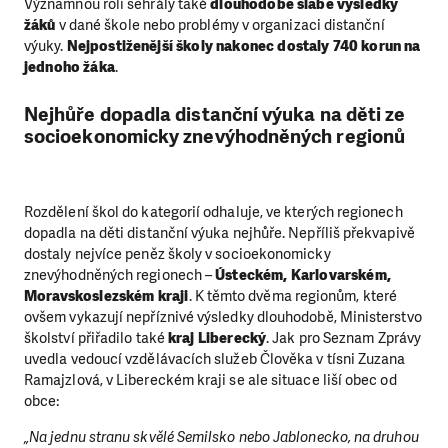
Významnou roli sehrály také
dlouhodobě slabé výsledky
žáků
v dané škole nebo problémy v organizaci distanční
výuky.
Nejpostiženější školy nakonec dostaly 740 korun na
jednoho žáka
.
Nejhůře dopadla distanční výuka na děti ze
socioekonomicky znevýhodněných regionů
Rozdělení škol do kategorií odhaluje, ve kterých regionech
dopadla na děti distanční výuka nejhůře. Nepříliš překvapivě
dostaly nejvíce peněz školy v socioekonomicky
znevýhodněných regionech –
Ústeckém, Karlovarském,
Moravskoslezském kraji
. K těmto dvěma regionům, které
ovšem vykazují nepříznivé výsledky dlouhodobě, Ministerstvo
školství přiřadilo také
kraj Liberecký
. Jak pro Seznam Zprávy
uvedla vedoucí vzdělávacích služeb Člověka v tísni Zuzana
Ramajzlová, v Libereckém kraji se ale situace liší obec od
obce:
„Na jednu stranu skvělé Semilsko nebo Jablonecko, na druhou