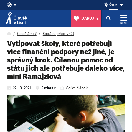
Česky
DARUJTE
MENU
Přeskočit na obsah
Co děláme?
Sociální práce v ČR
Vytipovat školy, které potřebují
více finanční podpory než jiné, je
správný krok. Cílenou pomoc od
státu jich ale potřebuje daleko více,
míní Ramajzlová
22. 10. 2021
2 minuty
Sdílet článek