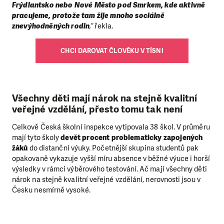
Frýdlantsko nebo Nové Město pod Smrkem, kde aktivně
pracujeme, protože tam žije mnoho sociálně
znevýhodněných rodin
,“
řekla.
CHCI DAROVAT ČLOVĚKU V TÍSNI
Všechny děti mají nárok na stejně kvalitní
veřejné vzdělání, přesto tomu tak není
Celkově Česká školní inspekce vytipovala 38 škol. V průměru
mají tyto školy
devět procent problematicky zapojených
žáků
do distanční výuky. Početnější skupina studentů pak
opakovaně vykazuje vyšší míru absence v běžné výuce i horší
výsledky v rámci výběrového testování. Ač mají všechny děti
nárok na stejně kvalitní veřejné vzdělání, nerovnosti jsou v
Česku nesmírně vysoké.