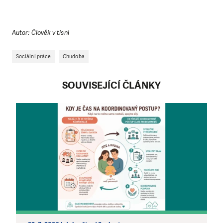
Autor: Člověk v tísni
Sociální práce
Chudoba
SOUVISEJÍCÍ ČLÁNKY
LÍBÍ SE VÁM, CO DĚLÁME?
PODPOŘTE NÁS!
Abychom mohli pomáhat smysluplně, neobejdeme se
bez Vaší podpory. Ať už se nám rozhodnete pomoci