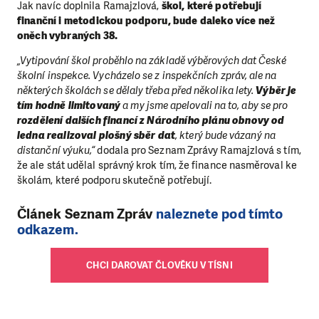
Jak navíc doplnila Ramajzlová,
škol, které potřebují
finanční i metodickou podporu, bude daleko více než
oněch vybraných 38.
„Vytipování škol proběhlo na základě výběrových dat České
školní inspekce. Vycházelo se z inspekčních zpráv, ale na
některých školách se dělaly třeba před několika lety.
Výběr je
tím hodně limitovaný
a my jsme apelovali na to, aby se pro
rozdělení dalších financí z Národního plánu obnovy od
ledna realizoval plošný sběr dat
, který bude vázaný na
distanční výuku,“
dodala pro Seznam Zprávy Ramajzlová s tím,
že ale stát udělal správný krok tím, že finance nasměroval ke
školám, které podporu skutečně potřebují.
Článek Seznam Zpráv
naleznete pod tímto
odkazem.
CHCI DAROVAT ČLOVĚKU V TÍSNI