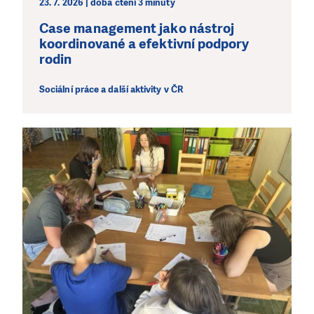
23. 7. 2026 | doba čtení 3 minuty
jedním darem nebo se stanete pravidelným dárcem
Case management jako nástroj
Klubu přátel, Vaše dary nám umožní pomoci vždy tam,
koordinované a efektivní podpory
kde je to nejvíce potřeba.
rodin
DAROVAT
DAROVAT PRAVIDELNĚ
Sociální práce a další aktivity v ČR