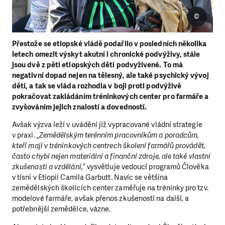
©
Přestože se etiopské vládě podařilo v posledních několika
letech omezit výskyt akutní i chronické podvýživy, stále
jsou dvě z pěti etiopských dětí podvyživené. To má
negativní dopad nejen na tělesný, ale také psychický vývoj
dětí, a tak se vláda rozhodla v boji proti podvýživě
pokračovat zakládáním tréninkových center pro farmáře a
zvyšováním jejich znalostí a dovedností.
Avšak výzva leží v uvádění již vypracované vládní strategie
v praxi. „
Zemědělským terénním pracovníkům a poradcům,
kteří mají v tréninkových centrech školení farmářů provádět,
často chybí nejen materiální a finanční zdroje, ale také vlastní
zkušenosti a vzdělání,
“ vysvětluje vedoucí programů Člověka
v tísni v Etiopii Camila Garbutt. Navíc se většina
zemědělských školících center zaměřuje na tréninky pro tzv.
modelové farmáře, avšak přenos zkušeností na další, a
potřebnější zemědělce, vázne.