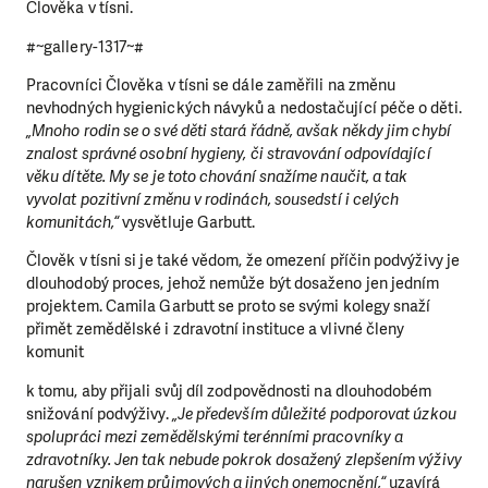
Člověka v tísni.
#~gallery-1317~#
Pracovníci Člověka v tísni se dále zaměřili na změnu
nevhodných hygienických návyků a nedostačující péče o děti.
„Mnoho rodin se o své děti stará řádně, avšak někdy jim chybí
znalost správné osobní hygieny, či stravování odpovídající
věku dítěte. My se je toto chování snažíme naučit, a tak
vyvolat pozitivní změnu v rodinách, sousedstí i celých
komunitách,“
vysvětluje Garbutt.
Člověk v tísni si je také vědom, že omezení příčin podvýživy je
dlouhodobý proces, jehož nemůže být dosaženo jen jedním
projektem. Camila Garbutt se proto se svými kolegy snaží
přimět zemědělské i zdravotní instituce a vlivné členy
komunit
LÍBÍ SE VÁM, CO DĚLÁME?
k tomu, aby přijali svůj díl zodpovědnosti na dlouhodobém
PODPOŘTE NÁS!
snižování podvýživy.
„Je především důležité podporovat úzkou
spolupráci mezi zemědělskými terénními pracovníky a
Abychom mohli pomáhat smysluplně, neobejdeme se bez
zdravotníky. Jen tak nebude pokrok dosažený zlepšením výživy
Vaší podpory. Ať už se nám rozhodnete pomoci jedním
narušen vznikem průjmových a jiných onemocnění,“
uzavírá