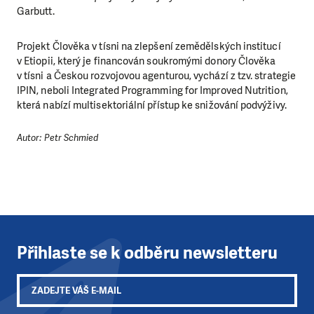
darem nebo se stanete pravidelným dárcem Klubu přátel,
Garbutt.
Vaše dary nám umožní pomoci vždy tam, kde je to nejvíce
potřeba.
Projekt Člověka v tísni na zlepšení zemědělských institucí
v Etiopii, který je financován soukromými donory Člověka
v tísni a Českou rozvojovou agenturou, vychází z tzv. strategie
DAROVAT
DAROVAT PRAVIDELNĚ
IPIN, neboli Integrated Programming for Improved Nutrition,
která nabízí multisektoriální přístup ke snižování podvýživy.
Autor: Petr Schmied
Přihlaste se k odběru newsletteru