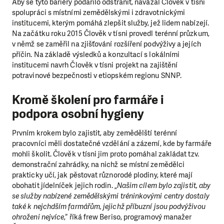
Aby se tyto bariéry podařilo odstranit, navázal Člověk v tísni
spolupráci s místními zemědělskými i zdravotnickými
institucemi, kterým pomáhá zlepšit služby, jež lidem nabízejí.
Na začátku roku 2015 Člověk v tísni provedl terénní průzkum,
v němž se zaměřil na zjišťování rozšíření podvýživy a jejích
příčin. Na základě výsledků a konzultací s lokálními
institucemi navrh Člověk v tísni projekt na zajištění
potravinové bezpečnosti v etiopském regionu SNNP.
Kromě školení pro farmáře i
podpora osobní hygieny
Prvním krokem bylo zajistit, aby zemědělští terénní
pracovníci měli dostatečné vzdělání a zázemí, kde by farmáře
mohli školit. Člověk v tísni jim proto pomáhal zakládat tzv.
demonstrační zahrádky, na nichž se místní zemědělci
prakticky učí, jak pěstovat různorodé plodiny, které mají
obohatit jídelníček jejich rodin. „
Našim cílem bylo zajistit, aby
se služby nabízené zemědělskými tréninkovými centry dostaly
také k nejchdším farmářům, jejichž příbuzní jsou podvýživou
ohroženi nejvíce
,“ říká frew Beriso, programový manažer