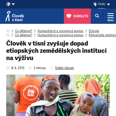
Česky
DARUJTE
MENU
Přeskočit na obsah
Co děláme?
Humanitární a rozvojová pomoc
Etiopie
Co děláme?
Humanitární a rozvojová pomoc
Klimatická odolno
Člověk v tísni zvyšuje dopad
etiopských zemědělských institucí
na výživu
8. 6. 2015
2 minuty
Sdílet článek